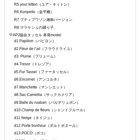
R5.your kitten（ユア・キィトン）
R6.Konpeito（金平糖）
R7.プティプワゾン湘南バージョン
R8.マラケシュの踊り子
💛APJ協会タッセル 単発model
d1.Papillon（パピヨン）
d2.Fleur de l’ail（フラウドライユ）
d3. Plume（プリューム）
d4.Tresor（トレゾア）
d5.Fur Tassel（ファータッセル）
d6.Encornet（アンコルネ）
d7.Manchette（マンシエット）
d8.Sac Camellia（サックカメリア）
d9.Balle du ruaban（バルデリュボン）
d10.Champ de fleurs（シャンドフルール）
d11.Neige（ネイジュ）
d12.Porte bonheur（ポルトボヌール）
d13.POCO（ポコ）