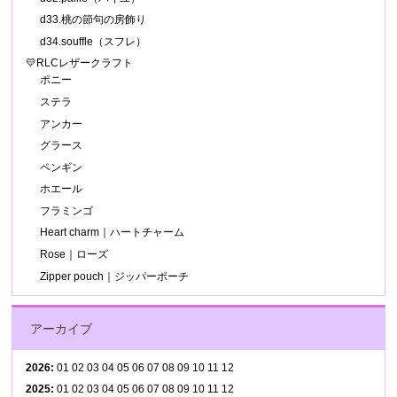
d33.桃の節句の房飾り
d34.souffle（スフレ）
💛RLCレザークラフト
ポニー
ステラ
アンカー
グラース
ペンギン
ホエール
フラミンゴ
Heart charm｜ハートチャーム
Rose｜ローズ
Zipper pouch｜ジッパーポーチ
アーカイブ
2026
:
01
02
03
04
05
06
07
08
09
10
11
12
2025
:
01
02
03
04
05
06
07
08
09
10
11
12