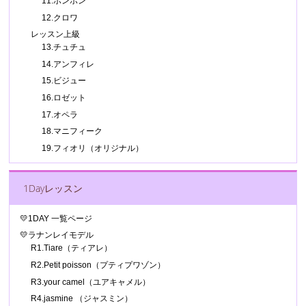
11.ボンボン
12.クロワ
レッスン上級
13.チュチュ
14.アンフィレ
15.ビジュー
16.ロゼット
17.オペラ
18.マニフィーク
19.フィオリ（オリジナル）
1Dayレッスン
💛1DAY 一覧ページ
💛ラナンレイモデル
R1.Tiare（ティアレ）
R2.Petit poisson（プティプワゾン）
R3.your camel（ユアキャメル）
R4.jasmine （ジャスミン）