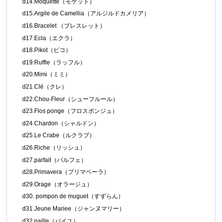
d14.Moquette（モケット）
d15.Argile de Camellia（アルジルドカメリア）
d16.Bracelet （ブレスレット）
d17.Ecla（エクラ）
d18.Pikot（ピコ）
d19.Ruffle（ラッフル）
d20.Mimi（ミミ）
d21.Clé（クレ）
d22.Chou-Fleur（シューフルール）
d23.Flos ponge（フロスポンジュ）
d24.Chardon（シャルドン）
d25.Le Crabe（ルクラブ）
d26.Riche（リッシュ）
d27.parfait（パルフェ）
d28.Primavera（プリマベーラ）
d29.Orage（オラージュ）
d30. pompon de muguet（すずらん）
d31.Jeune Mariee（ジャンヌマリー）
d32.paille（パイユ）