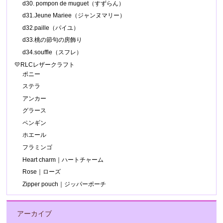
d30. pompon de muguet（すずらん）
d31.Jeune Mariee（ジャンヌマリー）
d32.paille（パイユ）
d33.桃の節句の房飾り
d34.souffle（スフレ）
💛RLCレザークラフト
ポニー
ステラ
アンカー
グラース
ペンギン
ホエール
フラミンゴ
Heart charm｜ハートチャーム
Rose｜ローズ
Zipper pouch｜ジッパーポーチ
アーカイブ