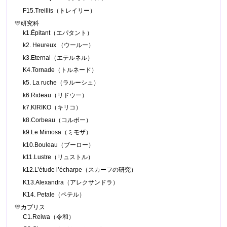
F15.Treillis（トレイリー）
💛研究科
k1.Épitant（エパタント）
k2. Heureux （ウールー）
k3.Eternal（エテルネル）
K4.Tornade（トルネード）
k5. La ruche（ラルーシュ）
k6.Rideau（リドウー）
k7.KIRIKO（キリコ）
k8.Corbeau（コルボー）
k9.Le Mimosa（ミモザ）
k10.Bouleau（ブーロー）
k11.Lustre（リュストル）
k12.L’étude l’écharpe（スカーフの研究）
K13.Alexandra（アレクサンドラ）
K14. Petale（ペテル）
💛カプリス
C1.Reiwa（令和）