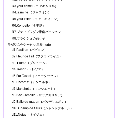
R3.your camel（ユアキャメル）
R4.jasmine （ジャスミン）
R5.your kitten（ユア・キィトン）
R6.Konpeito（金平糖）
R7.プティプワゾン湘南バージョン
R8.マラケシュの踊り子
💛APJ協会タッセル 単発model
d1.Papillon（パピヨン）
d2.Fleur de l’ail（フラウドライユ）
d3. Plume（プリューム）
d4.Tresor（トレゾア）
d5.Fur Tassel（ファータッセル）
d6.Encornet（アンコルネ）
d7.Manchette（マンシエット）
d8.Sac Camellia（サックカメリア）
d9.Balle du ruaban（バルデリュボン）
d10.Champ de fleurs（シャンドフルール）
d11.Neige（ネイジュ）