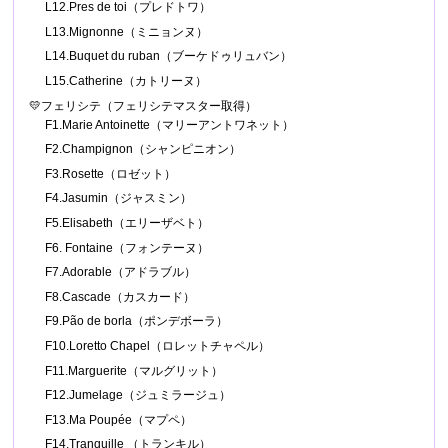
L12.Pres de toi（プレドトワ）
L13.Mignonne（ミニョンヌ）
L14.Buquet du ruban（ブーケドゥリュバン）
L15.Catherine（カトリーヌ）
💛フェリシテ（フェリシテマスター取得）
F1.Marie Antoinette（マリーアントワネット）
F2.Champignon（シャンピニオン）
F3.Rosette（ロゼット）
F4.Jasumin（ジャスミン）
F5.Elisabeth（エリーザベト）
F6. Fontaine（フォンテーヌ）
F7.Adorable（アドラブル）
F8.Cascade（カスカード）
F9.Pão de borla（ポンデボーラ）
F10.Loretto Chapel（ロレットチャペル）
F11.Marguerite（マルグリット）
F12.Jumelage（ジュミラージュ）
F13.Ma Poupée（マプペ）
F14.Tranquille （トランキル）