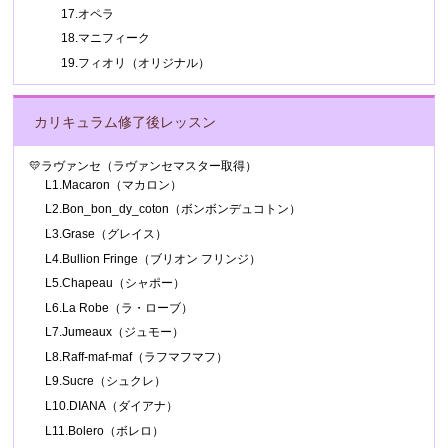
17.オペラ
18.マニフィーク
19.フィオリ（オリジナル）
カリキュラム修了後レッスン
💛ラヴァンセ（ラヴァンセマスター取得）
L1.Macaron（マカロン）
L2.Bon_bon_dy_coton（ボンボンデュコトン）
L3.Grase（グレイス）
L4.Bullion Fringe（ブリオン フリンジ）
L5.Chapeau（シャポー）
L6.La Robe（ラ・ローブ）
L7.Jumeaux（ジュモー）
L8.Raff-maf-maf（ラフマフマフ）
L9.Sucre（シュクレ）
L10.DIANA（ダイアナ）
L11.Bolero（ボレロ）