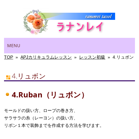
Main menu
Skip
MENU
to
content
TOP
»
APJカリキュラムレッスン
»
レッスン初級
»
4.リュボン
4.リュボン
4.Ruban（リュボン）
モールドの扱い方、ロープの巻き方、
サラサラの糸（レーヨン）の扱い方、
リボン１本で装飾までを作成する方法を学びます。