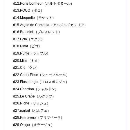
d12.Porte bonheur（ポルトボヌール）
d13.POCO（ポコ）
d14.Moquette（モケット）
d15.Argile de Camellia（アルジルドカメリア）
d16.Bracelet （ブレスレット）
d17.Ecla（エクラ）
d18.Pikot（ピコ）
d19.Ruffle（ラッフル）
d20.Mimi（ミミ）
d21.Clé（クレ）
d22.Chou-Fleur（シューフルール）
d23.Flos ponge（フロスポンジュ）
d24.Chardon（シャルドン）
d25.Le Crabe（ルクラブ）
d26.Riche（リッシュ）
d27.parfait（パルフェ）
d28.Primavera（プリマベーラ）
d29.Orage（オラージュ）