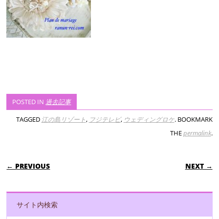
POSTED IN
過去記事
TAGGED
江の島リゾート
,
フジテレビ
,
ウェディングロケ
. BOOKMARK
THE
permalink
.
POST NAVIGATION
← PREVIOUS
NEXT →
サイト内検索