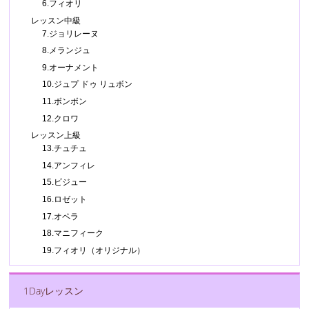
6.フィオリ
レッスン中級
7.ジョリレーヌ
8.メランジュ
9.オーナメント
10.ジュプ ドゥ リュボン
11.ボンボン
12.クロワ
レッスン上級
13.チュチュ
14.アンフィレ
15.ビジュー
16.ロゼット
17.オペラ
18.マニフィーク
19.フィオリ（オリジナル）
1Dayレッスン