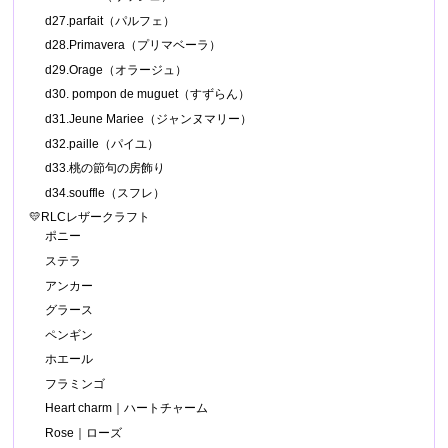
d27.parfait（パルフェ）
d28.Primavera（プリマベーラ）
d29.Orage（オラージュ）
d30. pompon de muguet（すずらん）
d31.Jeune Mariee（ジャンヌマリー）
d32.paille（パイユ）
d33.桃の節句の房飾り
d34.souffle（スフレ）
💛RLCレザークラフト
ポニー
ステラ
アンカー
グラース
ペンギン
ホエール
フラミンゴ
Heart charm｜ハートチャーム
Rose｜ローズ