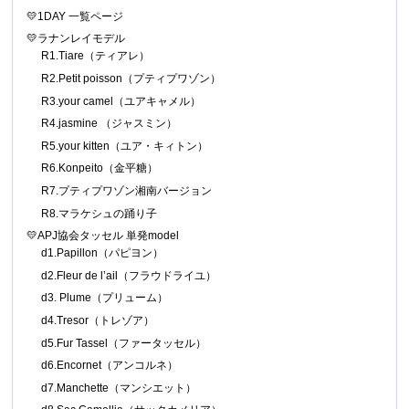
💛1DAY 一覧ページ
💛ラナンレイモデル
R1.Tiare（ティアレ）
R2.Petit poisson（プティプワゾン）
R3.your camel（ユアキャメル）
R4.jasmine （ジャスミン）
R5.your kitten（ユア・キィトン）
R6.Konpeito（金平糖）
R7.プティプワゾン湘南バージョン
R8.マラケシュの踊り子
💛APJ協会タッセル 単発model
d1.Papillon（パピヨン）
d2.Fleur de l’ail（フラウドライユ）
d3. Plume（プリューム）
d4.Tresor（トレゾア）
d5.Fur Tassel（ファータッセル）
d6.Encornet（アンコルネ）
d7.Manchette（マンシエット）