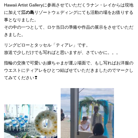
Hawaii Artist Galleryに参画させていただくラナン・レイからは現地
に加えて
江の島
リゾートウェディングにても活動の場をお借りする
事となりました。
その中の一つとして、ロケ当日の準備や作品の展示をさせていただ
きました。
リングピローとタッセル「ティアレ」です。
放送で少しだけでも写ればと思いますが、さていかに。。。
指輪の交換で可愛いお嬢ちゃまが運ぶ場面で、もし写ればお洋服の
ウエストにティアレをひとつ結ばせていただきましたのでマークし
てみてください❣