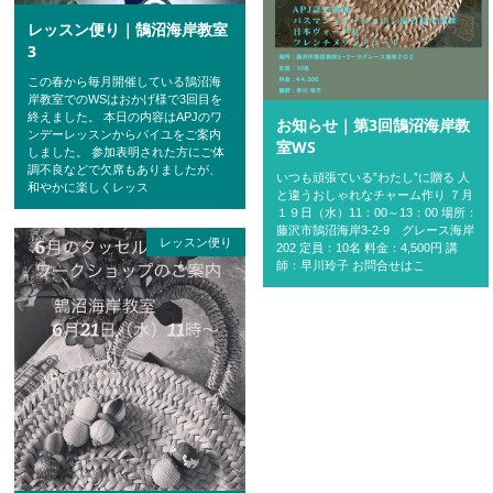
レッスン便り｜鵠沼海岸教室
3
この春から毎月開催している鵠沼海
岸教室でのWSはおかげ様で3回目を
終えました。 本日の内容はAPJのワ
お知らせ｜第3回鵠沼海岸教
ンデーレッスンからパイユをご案内
室WS
しました。 参加表明された方にご体
調不良などで欠席もありましたが、
いつも頑張ている”わたし”に贈る 人
和やかに楽しくレッス
と違うおしゃれなチャーム作り ７月
１９日（水）11：00～13：00 場所：
藤沢市鵠沼海岸3-2-9 グレース海岸
レッスン便り
202 定員：10名 料金：4,500円 講
師：早川玲子 お問合せはこ