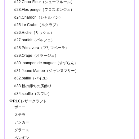
d22.Chou-Fleur（シューフルール）
d23.Flos ponge（フロスポンジュ）
d24.Chardon（シャルドン）
d25.Le Crabe（ルクラブ）
d26.Riche（リッシュ）
d27.parfait（パルフェ）
d28.Primavera（プリマベーラ）
d29.Orage（オラージュ）
d30. pompon de muguet（すずらん）
d31.Jeune Mariee（ジャンヌマリー）
d32.paille（パイユ）
d33.桃の節句の房飾り
d34.souffle（スフレ）
💛RLCレザークラフト
ポニー
ステラ
アンカー
グラース
ペンギン