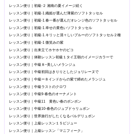
レッスン便り｜初級-２ 湘南の夏イメージ続く
レッスン便り｜初級-1.織姫が選んだ薄紫のソフトタッセル
レッスン便り｜初級-1.春一番が運んだオレンジ色のソフトタッセル
レッスン便り｜初級-1.幸せの黄色いソフトタッセル
レッスン便り｜初級-1.キリッと清々しいブルーのソフトタッセル２種
レッスン便り｜初級-1 微笑みの紫
レッスン便り｜出来立てホヤホヤのピコ
レッスン便り｜体験レッスン初級１タイ王朝のイメージカラーで
レッスン便り｜中級８−美しいメランジュ
レッスン便り｜中級初回はきりりとしたジョリレーヌで
レッスン便り｜中級ー８インドからの紫で締めたメランジュ
レッスン便り｜中級ラストのクロワ
レッスン便り｜中級9-春色のオーナメント
レッスン便り｜中級11 黄色い春のボンボン
レッスン便り｜中級10-春色のジュプドゥリュボン
レッスン便り｜世界旅行がしたくなるバルデリュボン
レッスン便り｜上級レッスン１５ビジュー
レッスン便り｜上級レッスン「マニフィーク」