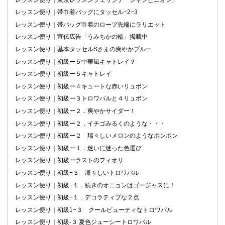
レッスン便り｜帯巾着バッグにタッセル−2−3
レッスン便り｜帯バッグ巾着のロープ先端にラリエット
レッスン便り｜宣伝広告「うみちかの輪」掲載中
レッスン便り｜基本タッセルSさまの爽やかブルー
レッスン便り｜初級ー５中華風キャトレイ？
レッスン便り｜初級ー５キャトレイ
レッスン便り｜初級ー４キュートな赤いリュボン
レッスン便り｜初級ー３トロワバルと４リュボン
レッスン便り｜初級ー２．爽やかサイダー！
レッスン便り｜初級ー２．イチゴみるくのような・・・
レッスン便り｜初級ー２ 瑞々しいメロンのようなポンポン
レッスン便り｜初級ー１．迷いに迷った色選び
レッスン便り｜初級ーラストのフィオリ
レッスン便り｜初級−３ 凛々しいトロワバル
レッスン便り｜初級−１．続きのオニョンはゴージャスに！
レッスン便り｜初級−１．デコラティブな２点
レッスン便り｜初級1−３ クールビューティなトロワバル
レッスン便り｜初級-３ 夏色ジューシートロワバル