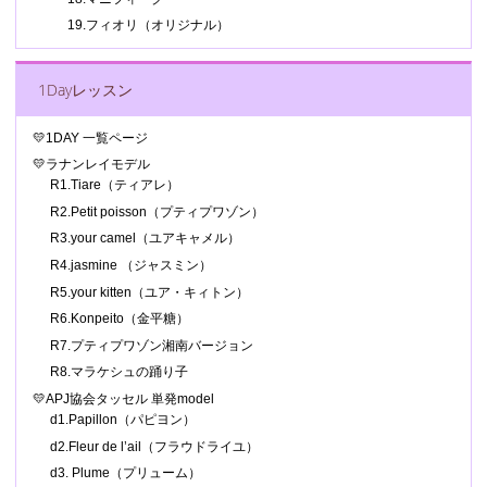
19.フィオリ（オリジナル）
1Dayレッスン
💛1DAY 一覧ページ
💛ラナンレイモデル
R1.Tiare（ティアレ）
R2.Petit poisson（プティプワゾン）
R3.your camel（ユアキャメル）
R4.jasmine （ジャスミン）
R5.your kitten（ユア・キィトン）
R6.Konpeito（金平糖）
R7.プティプワゾン湘南バージョン
R8.マラケシュの踊り子
💛APJ協会タッセル 単発model
d1.Papillon（パピヨン）
d2.Fleur de l’ail（フラウドライユ）
d3. Plume（プリューム）