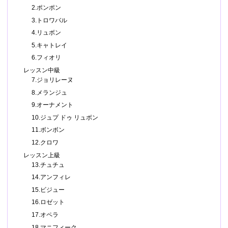
2.ポンポン
3.トロワバル
4.リュボン
5.キャトレイ
6.フィオリ
レッスン中級
7.ジョリレーヌ
8.メランジュ
9.オーナメント
10.ジュプ ドゥ リュボン
11.ボンボン
12.クロワ
レッスン上級
13.チュチュ
14.アンフィレ
15.ビジュー
16.ロゼット
17.オペラ
18.マニフィーク