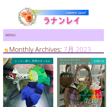
Main menu
Skip
MENU
to
content
Monthly Archives:
7月 2023
レッスン便り
,
世界のタッセル
お知らせ