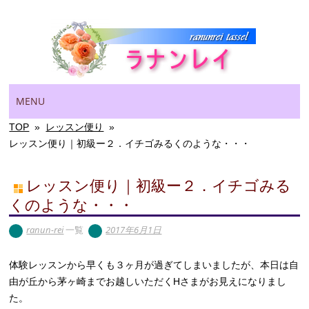
Main menu
Skip
MENU
to
content
TOP
»
レッスン便り
»
レッスン便り｜初級ー２．イチゴみるくのような・・・
レッスン便り｜初級ー２．イチゴみる
くのような・・・
ranun-rei
一覧
2017年6月1日
体験レッスンから早くも３ヶ月が過ぎてしまいましたが、本日は自
由が丘から茅ヶ崎までお越しいただくHさまがお見えになりまし
た。