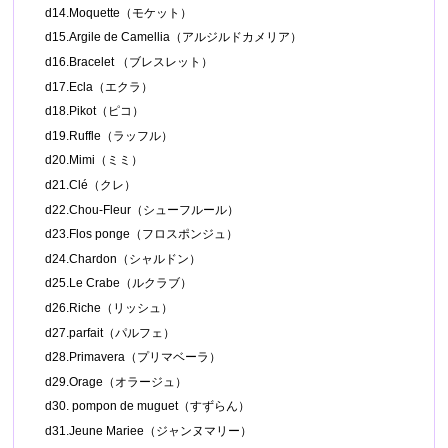
d14.Moquette（モケット）
d15.Argile de Camellia（アルジルドカメリア）
d16.Bracelet （ブレスレット）
d17.Ecla（エクラ）
d18.Pikot（ピコ）
d19.Ruffle（ラッフル）
d20.Mimi（ミミ）
d21.Clé（クレ）
d22.Chou-Fleur（シューフルール）
d23.Flos ponge（フロスポンジュ）
d24.Chardon（シャルドン）
d25.Le Crabe（ルクラブ）
d26.Riche（リッシュ）
d27.parfait（パルフェ）
d28.Primavera（プリマベーラ）
d29.Orage（オラージュ）
d30. pompon de muguet（すずらん）
d31.Jeune Mariee（ジャンヌマリー）