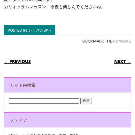
カリキュラムレッスン、今後も楽しんでくださいね。
POSTED IN
レッスン便り
BOOKMARK THE
permalink
.
POST NAVIGATION
← PREVIOUS
NEXT →
サイト内検索
検
索:
メディア