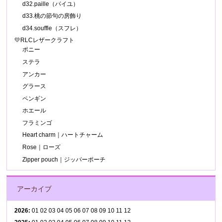
d32.paille（パイユ）
d33.桃の節句の房飾り
d34.souffle（スフレ）
💛RLCレザークラフト
ポニー
ステラ
アンカー
グラース
ペンギン
ホエール
フラミンゴ
Heart charm｜ハートチャーム
Rose｜ローズ
Zipper pouch｜ジッパーポーチ
アーカイブ
2026
:
01
02
03
04
05
06
07
08
09
10
11
12