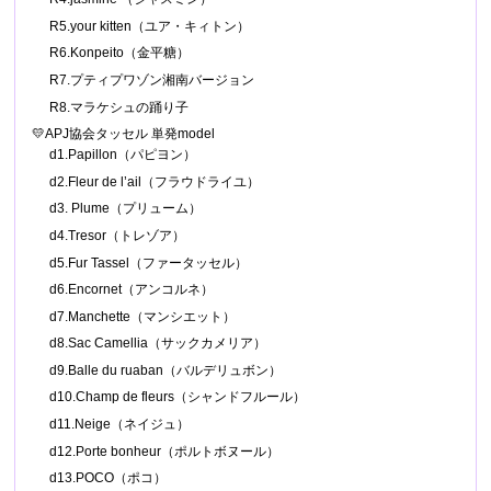
R5.your kitten（ユア・キィトン）
R6.Konpeito（金平糖）
R7.プティプワゾン湘南バージョン
R8.マラケシュの踊り子
💛APJ協会タッセル 単発model
d1.Papillon（パピヨン）
d2.Fleur de l’ail（フラウドライユ）
d3. Plume（プリューム）
d4.Tresor（トレゾア）
d5.Fur Tassel（ファータッセル）
d6.Encornet（アンコルネ）
d7.Manchette（マンシエット）
d8.Sac Camellia（サックカメリア）
d9.Balle du ruaban（バルデリュボン）
d10.Champ de fleurs（シャンドフルール）
d11.Neige（ネイジュ）
d12.Porte bonheur（ポルトボヌール）
d13.POCO（ポコ）