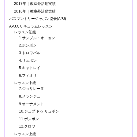
2017年｜教室外活動実績
2016年｜教室外活動実績
パスマントリージャポン協会(APJ)
APJカリキュラムレッスン
レッスン初級
1.サンプル・オニョン
2.ポンポン
3.トロワバル
4.リュボン
5.キャトレイ
6.フィオリ
レッスン中級
7.ジョリレーヌ
8.メランジュ
9.オーナメント
10.ジュプ ドゥ リュボン
11.ボンボン
12.クロワ
レッスン上級