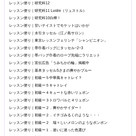
レッスン便り｜研究科12
レッスン便り｜研究科11 Lustre（リュストル）
レッスン便り｜研究科10白樺！
レッスン便り｜甘いテイストでモケットはいかが
レッスン便り｜水引タッセル（江ノ島サロン）
レッスン便り｜東京レッスンフェリシテ「シャンピニオン」
レッスン便り｜帯巾着バッグにタッセル−2−3
レッスン便り｜帯バッグ巾着のロープ先端にラリエット
レッスン便り｜宣伝広告「うみちかの輪」掲載中
レッスン便り｜基本タッセルSさまの爽やかブルー
レッスン便り｜初級ー５中華風キャトレイ？
レッスン便り｜初級ー５キャトレイ
レッスン便り｜初級ー４キュートな赤いリュボン
レッスン便り｜初級ー３トロワバルと４リュボン
レッスン便り｜初級ー２．爽やかサイダー！
レッスン便り｜初級ー２．イチゴみるくのような・・・
レッスン便り｜初級ー２ 瑞々しいメロンのようなポンポン
レッスン便り｜初級ー１．迷いに迷った色選び