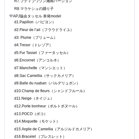
R7.プティプワゾン湘南バージョン
R8.マラケシュの踊り子
💛APJ協会タッセル 単発model
d1.Papillon（パピヨン）
d2.Fleur de l’ail（フラウドライユ）
d3. Plume（プリューム）
d4.Tresor（トレゾア）
d5.Fur Tassel（ファータッセル）
d6.Encornet（アンコルネ）
d7.Manchette（マンシエット）
d8.Sac Camellia（サックカメリア）
d9.Balle du ruaban（バルデリュボン）
d10.Champ de fleurs（シャンドフルール）
d11.Neige（ネイジュ）
d12.Porte bonheur（ポルトボヌール）
d13.POCO（ポコ）
d14.Moquette（モケット）
d15.Argile de Camellia（アルジルドカメリア）
d16.Bracelet （ブレスレット）