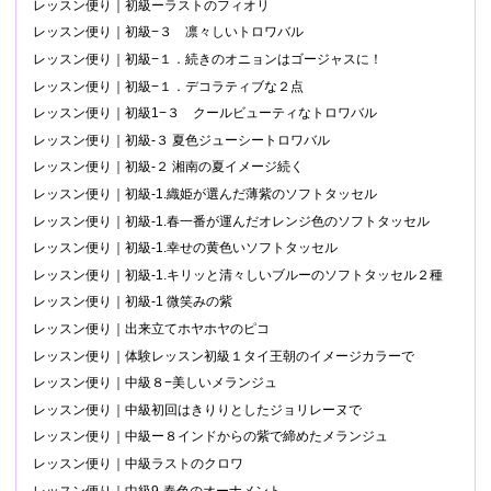
レッスン便り｜初級ーラストのフィオリ
レッスン便り｜初級−３ 凛々しいトロワバル
レッスン便り｜初級−１．続きのオニョンはゴージャスに！
レッスン便り｜初級−１．デコラティブな２点
レッスン便り｜初級1−３ クールビューティなトロワバル
レッスン便り｜初級-３ 夏色ジューシートロワバル
レッスン便り｜初級-２ 湘南の夏イメージ続く
レッスン便り｜初級-1.織姫が選んだ薄紫のソフトタッセル
レッスン便り｜初級-1.春一番が運んだオレンジ色のソフトタッセル
レッスン便り｜初級-1.幸せの黄色いソフトタッセル
レッスン便り｜初級-1.キリッと清々しいブルーのソフトタッセル２種
レッスン便り｜初級-1 微笑みの紫
レッスン便り｜出来立てホヤホヤのピコ
レッスン便り｜体験レッスン初級１タイ王朝のイメージカラーで
レッスン便り｜中級８−美しいメランジュ
レッスン便り｜中級初回はきりりとしたジョリレーヌで
レッスン便り｜中級ー８インドからの紫で締めたメランジュ
レッスン便り｜中級ラストのクロワ
レッスン便り｜中級9-春色のオーナメント