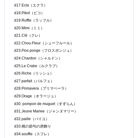
d17.Ecla（エクラ）
d18.Pikot（ピコ）
d19.Ruffle（ラッフル）
d20.Mimi（ミミ）
d21.Clé（クレ）
d22.Chou-Fleur（シューフルール）
d23.Flos ponge（フロスポンジュ）
d24.Chardon（シャルドン）
d25.Le Crabe（ルクラブ）
d26.Riche（リッシュ）
d27.parfait（パルフェ）
d28.Primavera（プリマベーラ）
d29.Orage（オラージュ）
d30. pompon de muguet（すずらん）
d31.Jeune Mariee（ジャンヌマリー）
d32.paille（パイユ）
d33.桃の節句の房飾り
d34.souffle（スフレ）