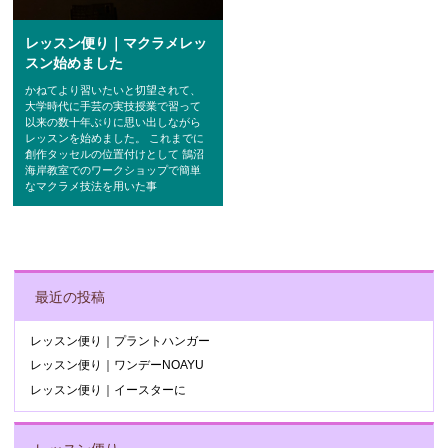
レッスン便り｜マクラメレッ
スン始めました
かねてより習いたいと切望されて、
大学時代に手芸の実技授業で習って
以来の数十年ぶりに思い出しながら
レッスンを始めました。 これまでに
創作タッセルの位置付けとして 鵠沼
海岸教室でのワークショップで簡単
なマクラメ技法を用いた事
POST NAVIGATION
最近の投稿
レッスン便り｜プラントハンガー
レッスン便り｜ワンデーNOAYU
レッスン便り｜イースターに