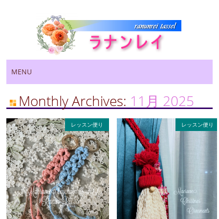
Main menu
Skip
MENU
to
content
Monthly Archives:
11月 2025
レッスン便り
レッスン便り