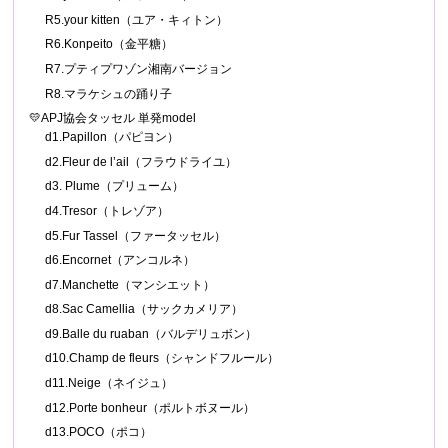
R5.your kitten（ユア・キィトン）
R6.Konpeito（金平糖）
R7.プティプワゾン湘南バージョン
R8.マラケシュの踊り子
💛APJ協会タッセル 単発model
d1.Papillon（パピヨン）
d2.Fleur de l’ail（フラウドライユ）
d3. Plume（プリューム）
d4.Tresor（トレゾア）
d5.Fur Tassel（ファータッセル）
d6.Encornet（アンコルネ）
d7.Manchette（マンシエット）
d8.Sac Camellia（サックカメリア）
d9.Balle du ruaban（バルデリュボン）
d10.Champ de fleurs（シャンドフルール）
d11.Neige（ネイジュ）
d12.Porte bonheur（ポルトボヌール）
d13.POCO（ポコ）