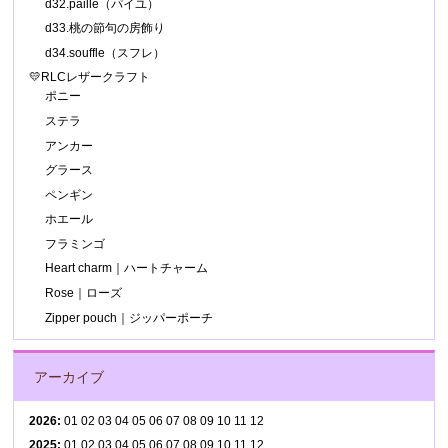
d32.paille（パイユ）
d33.桃の節句の房飾り
d34.souffle（スフレ）
💛RLCレザークラフト
ポニー
ステラ
アンカー
グラース
ペンギン
ホエール
フラミンゴ
Heart charm｜ハートチャーム
Rose｜ローズ
Zipper pouch｜ジッパーポーチ
アーカイブ
2026
:
01
02
03
04
05
06
07
08
09
10
11
12
2025
:
01
02
03
04
05
06
07
08
09
10
11
12