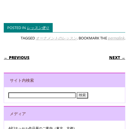
POSTED IN
レッスン便り
TAGGED
オーナメントのレッスン
. BOOKMARK THE
permalink
.
POST NAVIGATION
← PREVIOUS
NEXT →
サイト内検索
検
索:
メディア
APJタッセル作品展のご案内（東京 京都）