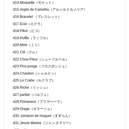
d14.Moquette（モケット）
d15.Argile de Camellia（アルジルドカメリア）
d16.Bracelet （ブレスレット）
d17.Ecla（エクラ）
d18.Pikot（ピコ）
d19.Ruffle（ラッフル）
d20.Mimi（ミミ）
d21.Clé（クレ）
d22.Chou-Fleur（シューフルール）
d23.Flos ponge（フロスポンジュ）
d24.Chardon（シャルドン）
d25.Le Crabe（ルクラブ）
d26.Riche（リッシュ）
d27.parfait（パルフェ）
d28.Primavera（プリマベーラ）
d29.Orage（オラージュ）
d30. pompon de muguet（すずらん）
d31.Jeune Mariee（ジャンヌマリー）