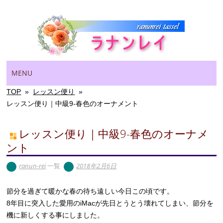
Main menu
Skip
MENU
to
content
TOP
»
レッスン便り
»
レッスン便り｜中級9-春色のオーナメント
レッスン便り｜中級9-春色のオーナメ
ント
ranun-rei
一覧
2018年2月6日
節分を過ぎて暖かな春の待ち遠しい今日この頃です。
8年目に突入した愛用のiMacが先日とうとう壊れてしまい、節分を
機に新しくする事にしました。