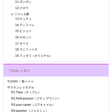
11.ボンボン
12.クロワ
レッスン上級
13.チュチュ
14.アンフィレ
15.ビジュー
16.ロゼット
17.オペラ
18.マニフィーク
19.フィオリ（オリジナル）
1Dayレッスン
💛1DAY 一覧ページ
💛ラナンレイモデル
R1.Tiare（ティアレ）
R2.Petit poisson（プティプワゾン）
R3.your camel（ユアキャメル）
R4.jasmine （ジャスミン）