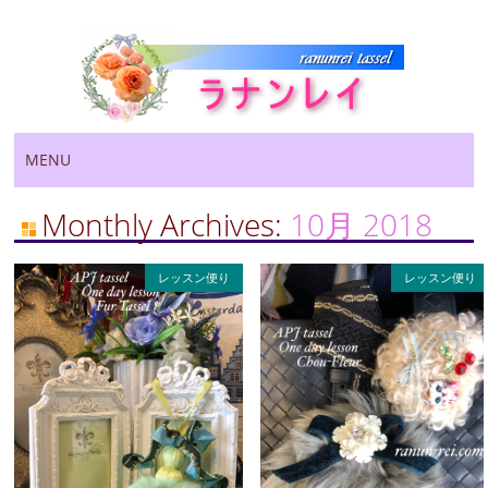
Main menu
Skip
MENU
to
content
Monthly Archives:
10月 2018
レッスン便り
レッスン便り