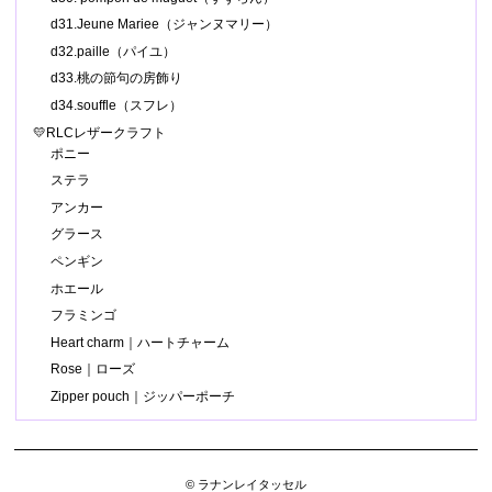
d31.Jeune Mariee（ジャンヌマリー）
d32.paille（パイユ）
d33.桃の節句の房飾り
d34.souffle（スフレ）
💛RLCレザークラフト
ポニー
ステラ
アンカー
グラース
ペンギン
ホエール
フラミンゴ
Heart charm｜ハートチャーム
Rose｜ローズ
Zipper pouch｜ジッパーポーチ
© ラナンレイタッセル