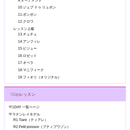
9.オーナメント
10.ジュプ ドゥ リュボン
11.ボンボン
12.クロワ
レッスン上級
13.チュチュ
14.アンフィレ
15.ビジュー
16.ロゼット
17.オペラ
18.マニフィーク
19.フィオリ（オリジナル）
1Dayレッスン
💛1DAY 一覧ページ
💛ラナンレイモデル
R1.Tiare（ティアレ）
R2.Petit poisson（プティプワゾン）