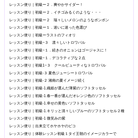
レッスン便り｜初級ー２．爽やかサイダー！
レッスン便り｜初級ー２．イチゴみるくのような・・・
レッスン便り｜初級ー２ 瑞々しいメロンのようなポンポン
レッスン便り｜初級ー１．迷いに迷った色選び
レッスン便り｜初級ーラストのフィオリ
レッスン便り｜初級−３ 凛々しいトロワバル
レッスン便り｜初級−１．続きのオニョンはゴージャスに！
レッスン便り｜初級−１．デコラティブな２点
レッスン便り｜初級1−３ クールビューティなトロワバル
レッスン便り｜初級-３ 夏色ジューシートロワバル
レッスン便り｜初級-２ 湘南の夏イメージ続く
レッスン便り｜初級-1.織姫が選んだ薄紫のソフトタッセル
レッスン便り｜初級-1.春一番が運んだオレンジ色のソフトタッセル
レッスン便り｜初級-1.幸せの黄色いソフトタッセル
レッスン便り｜初級-1.キリッと清々しいブルーのソフトタッセル２種
レッスン便り｜初級-1 微笑みの紫
レッスン便り｜出来立てホヤホヤのピコ
レッスン便り｜体験レッスン初級１タイ王朝のイメージカラーで