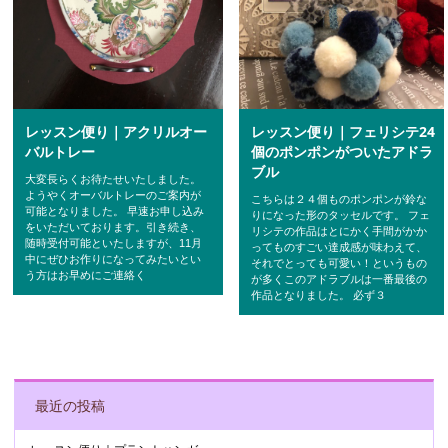
レッスン便り｜フェリシテ24
レッスン便り｜アクリルオー
個のポンポンがついたアドラ
バルトレー
ブル
大変長らくお待たせいたしました。
ようやくオーバルトレーのご案内が
こちらは２４個ものポンポンが鈴な
可能となりました。 早速お申し込み
りになった形のタッセルです。 フェ
をいただいております。引き続き、
リシテの作品はとにかく手間がかか
随時受付可能といたしますが、11月
ってものすごい達成感が味わえて、
中にぜひお作りになってみたいとい
それでとっても可愛い！というもの
う方はお早めにご連絡く
が多くこのアドラブルは一番最後の
作品となりました。 必ず３
POST NAVIGATION
最近の投稿