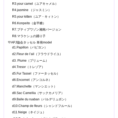
R3.your camel（ユアキャメル）
R4.jasmine （ジャスミン）
R5.your kitten（ユア・キィトン）
R6.Konpeito（金平糖）
R7.プティプワゾン湘南バージョン
R8.マラケシュの踊り子
💛APJ協会タッセル 単発model
d1.Papillon（パピヨン）
d2.Fleur de l’ail（フラウドライユ）
d3. Plume（プリューム）
d4.Tresor（トレゾア）
d5.Fur Tassel（ファータッセル）
d6.Encornet（アンコルネ）
d7.Manchette（マンシエット）
d8.Sac Camellia（サックカメリア）
d9.Balle du ruaban（バルデリュボン）
d10.Champ de fleurs（シャンドフルール）
d11.Neige（ネイジュ）