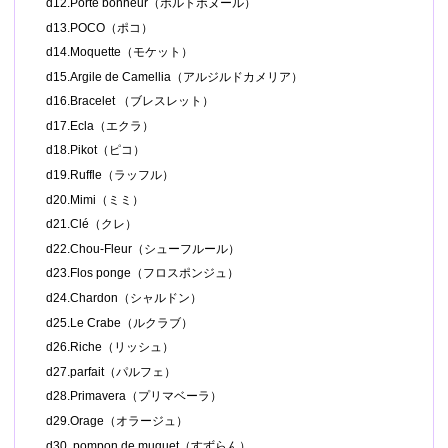
d12.Porte bonheur（ポルトボヌール）
d13.POCO（ポコ）
d14.Moquette（モケット）
d15.Argile de Camellia（アルジルドカメリア）
d16.Bracelet （ブレスレット）
d17.Ecla（エクラ）
d18.Pikot（ピコ）
d19.Ruffle（ラッフル）
d20.Mimi（ミミ）
d21.Clé（クレ）
d22.Chou-Fleur（シューフルール）
d23.Flos ponge（フロスポンジュ）
d24.Chardon（シャルドン）
d25.Le Crabe（ルクラブ）
d26.Riche（リッシュ）
d27.parfait（パルフェ）
d28.Primavera（プリマベーラ）
d29.Orage（オラージュ）
d30. pompon de muguet（すずらん）