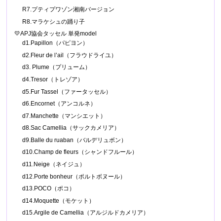
R7.プティプワゾン湘南バージョン
R8.マラケシュの踊り子
💛APJ協会タッセル 単発model
d1.Papillon（パピヨン）
d2.Fleur de l’ail（フラウドライユ）
d3. Plume（プリューム）
d4.Tresor（トレゾア）
d5.Fur Tassel（ファータッセル）
d6.Encornet（アンコルネ）
d7.Manchette（マンシエット）
d8.Sac Camellia（サックカメリア）
d9.Balle du ruaban（バルデリュボン）
d10.Champ de fleurs（シャンドフルール）
d11.Neige（ネイジュ）
d12.Porte bonheur（ポルトボヌール）
d13.POCO（ポコ）
d14.Moquette（モケット）
d15.Argile de Camellia（アルジルドカメリア）