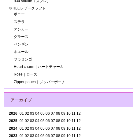
d34.souffle（スフレ）
💛RLCレザークラフト
ポニー
ステラ
アンカー
グラース
ペンギン
ホエール
フラミンゴ
Heart charm｜ハートチャーム
Rose｜ローズ
Zipper pouch｜ジッパーポーチ
アーカイブ
2026
:
01
02
03
04
05
06
07
08
09
10
11
12
2025
:
01
02
03
04
05
06
07
08
09
10
11
12
2024
:
01
02
03
04
05
06
07
08
09
10
11
12
2023
:
01
02
03
04
05
06
07
08
09
10
11
12