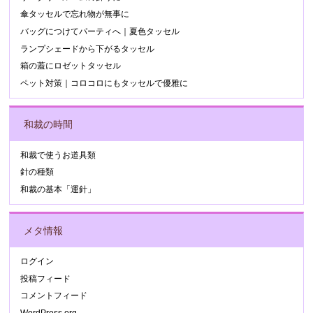
傘タッセルで忘れ物が無事に
バッグにつけてパーティへ｜夏色タッセル
ランプシェードから下がるタッセル
箱の蓋にロゼットタッセル
ペット対策｜コロコロにもタッセルで優雅に
和裁の時間
和裁で使うお道具類
針の種類
和裁の基本「運針」
メタ情報
ログイン
投稿フィード
コメントフィード
WordPress.org