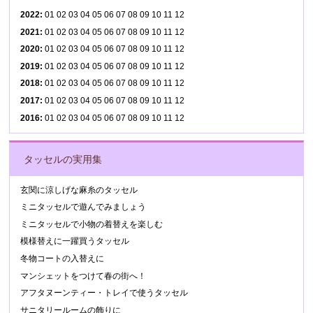
2022
:
01
02
03
04
05
06
07
08
09
10
11
12
2021
:
01
02
03
04
05
06
07
08
09
10
11
12
2020
:
01
02
03
04
05
06
07
08
09
10
11
12
2019
:
01
02
03
04
05
06
07
08
09
10
11
12
2018
:
01
02
03
04
05
06
07
08
09
10
11
12
2017
:
01
02
03
04
05
06
07
08
09
10
11
12
2016
:
01
02
03
04
05
06
07
08
09
10
11
12
タッセルの実用集
玄関に涼しげな麻糸のタッセル
ミニタッセルで遊んでみましょう
ミニタッセルで小物の着替えを楽しむ
模様替えに一躍買うタッセル
冬物コートの入替えに
マンシェットをつけて春の街へ！
アフタヌーンティー・トレイで使うタッセル
サニタリールームの飾りに