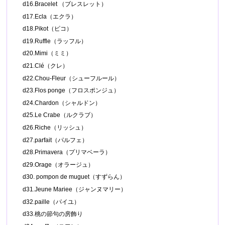
d16.Bracelet （ブレスレット）
d17.Ecla（エクラ）
d18.Pikot（ピコ）
d19.Ruffle（ラッフル）
d20.Mimi（ミミ）
d21.Clé（クレ）
d22.Chou-Fleur（シューフルール）
d23.Flos ponge（フロスポンジュ）
d24.Chardon（シャルドン）
d25.Le Crabe（ルクラブ）
d26.Riche（リッシュ）
d27.parfait（パルフェ）
d28.Primavera（プリマベーラ）
d29.Orage（オラージュ）
d30. pompon de muguet（すずらん）
d31.Jeune Mariee（ジャンヌマリー）
d32.paille（パイユ）
d33.桃の節句の房飾り