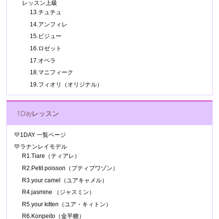
レッスン上級
13.チュチュ
14.アンフィレ
15.ビジュー
16.ロゼット
17.オペラ
18.マニフィーク
19.フィオリ（オリジナル）
1Dayレッスン
💛1DAY 一覧ページ
💛ラナンレイモデル
R1.Tiare（ティアレ）
R2.Petit poisson（プティプワゾン）
R3.your camel（ユアキャメル）
R4.jasmine （ジャスミン）
R5.your kitten（ユア・キィトン）
R6.Konpeito（金平糖）