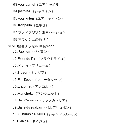
R3.your camel（ユアキャメル）
R4.jasmine （ジャスミン）
R5.your kitten（ユア・キィトン）
R6.Konpeito（金平糖）
R7.プティプワゾン湘南バージョン
R8.マラケシュの踊り子
💛APJ協会タッセル 単発model
d1.Papillon（パピヨン）
d2.Fleur de l’ail（フラウドライユ）
d3. Plume（プリューム）
d4.Tresor（トレゾア）
d5.Fur Tassel（ファータッセル）
d6.Encornet（アンコルネ）
d7.Manchette（マンシエット）
d8.Sac Camellia（サックカメリア）
d9.Balle du ruaban（バルデリュボン）
d10.Champ de fleurs（シャンドフルール）
d11.Neige（ネイジュ）