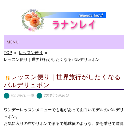
Main menu
Skip
MENU
to
content
TOP
»
レッスン便り
»
レッスン便り｜世界旅行がしたくなるバルデリュボン
レッスン便り｜世界旅行がしたくなる
バルデリュボン
ranun-rei
一覧
2018年6月26日
ワンデーレッスンメニューでも趣があって面白いモデルのバルデリ
ュボン。
お気に入りの布やリボンでまるで地球儀のような、夢を乗せて遊覧