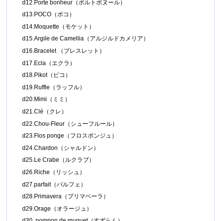
d12.Porte bonheur（ポルトボヌール）
d13.POCO（ポコ）
d14.Moquette（モケット）
d15.Argile de Camellia（アルジルドカメリア）
d16.Bracelet （ブレスレット）
d17.Ecla（エクラ）
d18.Pikot（ピコ）
d19.Ruffle（ラッフル）
d20.Mimi（ミミ）
d21.Clé（クレ）
d22.Chou-Fleur（シューフルール）
d23.Flos ponge（フロスポンジュ）
d24.Chardon（シャルドン）
d25.Le Crabe（ルクラブ）
d26.Riche（リッシュ）
d27.parfait（パルフェ）
d28.Primavera（プリマベーラ）
d29.Orage（オラージュ）
d30. pompon de muguet（すずらん）