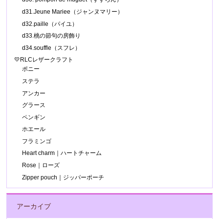
d31.Jeune Mariee（ジャンヌマリー）
d32.paille（パイユ）
d33.桃の節句の房飾り
d34.souffle（スフレ）
💛RLCレザークラフト
ポニー
ステラ
アンカー
グラース
ペンギン
ホエール
フラミンゴ
Heart charm｜ハートチャーム
Rose｜ローズ
Zipper pouch｜ジッパーポーチ
アーカイブ