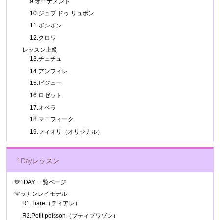
9.オーナメント
10.ジュプ ドゥ リュボン
11.ボンボン
12.クロワ
レッスン上級
13.チュチュ
14.アンフィレ
15.ビジュー
16.ロゼット
17.オペラ
18.マニフィーク
19.フィオリ（オリジナル）
1Dayレッスン
💛1DAY 一覧ページ
💛ラナンレイモデル
R1.Tiare（ティアレ）
R2.Petit poisson（プティプワゾン）