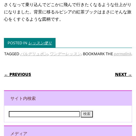
さくなって乗り込んでどこかに飛んで行きたくなるような仕上がり
になりました。背景に移るルピシアの紅茶ブックはまさにそんな旅
心をくすぐるような図柄です。
POSTED IN
レッスン便り
TAGGED
バルデリュボン
,
ワンデーレッスン
. BOOKMARK THE
permalink
.
POST NAVIGATION
← PREVIOUS
NEXT →
サイト内検索
検
索:
メディア