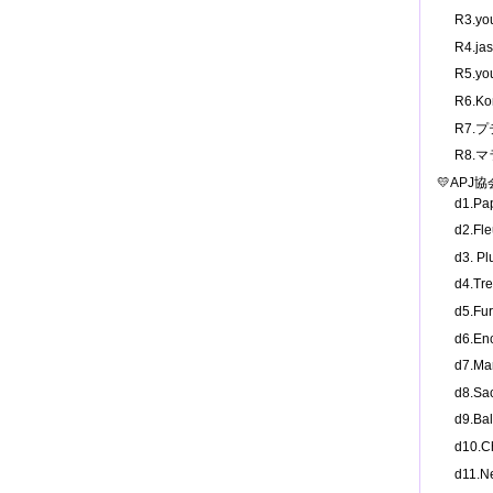
R3.y
R4.j
R5.y
R6.K
R7.
R8.
💛APJ
d1.P
d2.F
d3. 
d4.T
d5.F
d6.E
d7.M
d8.S
d9.B
d10.
d11.