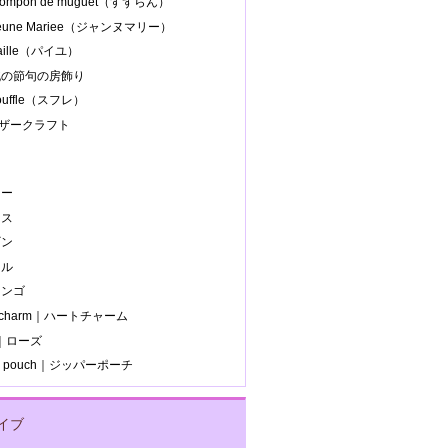
 pompon de muguet（すずらん）
Jeune Mariee（ジャンヌマリー）
paille（パイユ）
.桃の節句の房飾り
souffle（スフレ）
レザークラフト
ー
ラ
カー
ース
ギン
ール
ミンゴ
t charm｜ハートチャーム
e｜ローズ
er pouch｜ジッパーポーチ
イブ