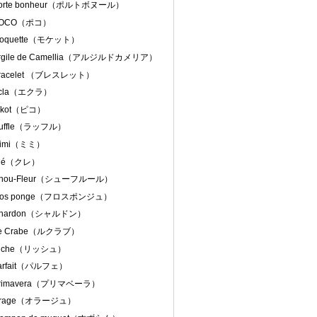
Porte bonheur（ポルトボヌール）
.POCO（ポコ）
Moquette（モケット）
Argile de Camellia（アルジルドカメリア）
Bracelet （ブレスレット）
Ecla（エクラ）
Pikot（ピコ）
Ruffle（ラッフル）
Mimi（ミミ）
Clé（クレ）
Chou-Fleur（シューフルール）
Flos ponge（フロスポンジュ）
Chardon（シャルドン）
Le Crabe（ルクラブ）
Riche（リッシュ）
parfait（パルフェ）
Primavera（プリマベーラ）
.Orage（オラージュ）