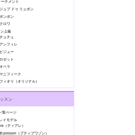
.オーナメント
.ジュプ ドゥ リュボン
.ボンボン
.クロワ
スン上級
.チュチュ
.アンフィレ
.ビジュー
.ロゼット
.オペラ
8.マニフィーク
9.フィオリ（オリジナル）
レッスン
Y 一覧ページ
ンレイモデル
iare（ティアレ）
etit poisson（プティプワゾン）