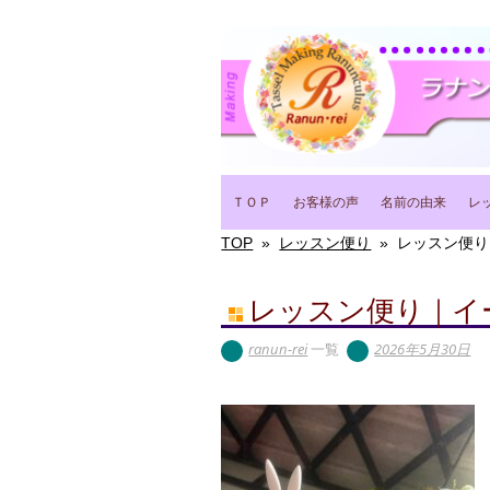
Main menu
Skip
ＴＯＰ
お客様の声
名前の由来
レ
to
content
TOP
»
レッスン便り
»
レッスン便り
レッスン便り｜イ
ranun-rei
一覧
2026年5月30日