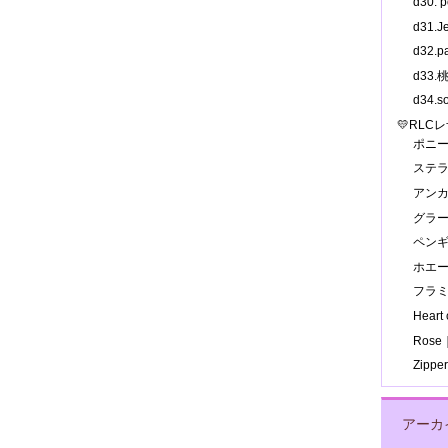
d30.
d31.
d32.
d33
d34.
💛RLC
ポニ
ステ
アン
グラ
ペン
ホエ
フラ
Hear
Ros
Zipp
アーカ