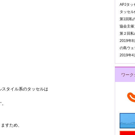
APJタ
タッセル作
第1回私
協会主催
第２回私
2019
の島ウェ
2019
ワーク
ルスタイル系のタッセルは
。
す。
りますため、