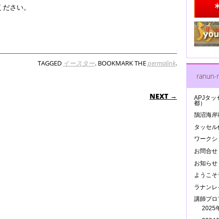
ください。
TAGGED
イースター
. BOOKMARK THE
permalink
.
ranun-r
N
NEXT →
APJタッ
都）
鵠沼海岸
タッセル作
ワークシ
お問合せ
お知らせ
ようこそ
ラナンレ
講師プロ
202