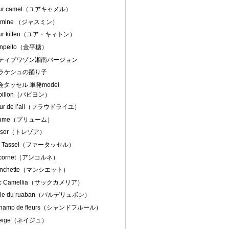
our camel（ユアキャメル）
asmine （ジャスミン）
our kitten（ユア・キィトン）
onpeito（金平糖）
プティプワゾン湘南バージョン
マラケシュの踊り子
協会タッセル 単発model
apillon（パピヨン）
leur de l’ail（フラウドライユ）
Plume（プリューム）
resor（トレゾア）
ur Tassel（ファータッセル）
ncornet（アンコルネ）
anchette（マンシエット）
ac Camellia（サックカメリア）
alle du ruaban（バルデリュボン）
Champ de fleurs（シャンドフルール）
Neige（ネイジュ）