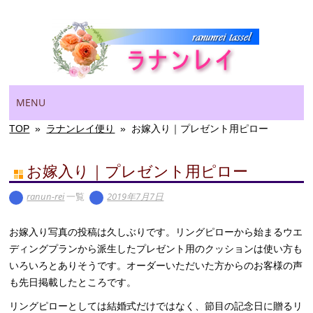
Main menu
Skip
MENU
to
content
TOP
»
ラナンレイ便り
»
お嫁入り｜プレゼント用ピロー
お嫁入り｜プレゼント用ピロー
ranun-rei
一覧
2019年7月7日
お嫁入り写真の投稿は久しぶりです。リングピローから始まるウエ
ディングプランから派生したプレゼント用のクッションは使い方も
いろいろとありそうです。オーダーいただいた方からのお客様の声
も先日掲載したところです。
リングピローとしては結婚式だけではなく、節目の記念日に贈るリ