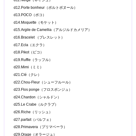
d11.Neige（ネイジュ）
d12.Porte bonheur（ポルトボヌール）
d13.POCO（ポコ）
d14.Moquette（モケット）
d15.Argile de Camellia（アルジルドカメリア）
d16.Bracelet （ブレスレット）
d17.Ecla（エクラ）
d18.Pikot（ピコ）
d19.Ruffle（ラッフル）
d20.Mimi（ミミ）
d21.Clé（クレ）
d22.Chou-Fleur（シューフルール）
d23.Flos ponge（フロスポンジュ）
d24.Chardon（シャルドン）
d25.Le Crabe（ルクラブ）
d26.Riche（リッシュ）
d27.parfait（パルフェ）
d28.Primavera（プリマベーラ）
d29.Orage（オラージュ）