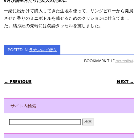
6月が誕生月だった友人のために
一緒に出かけて購入してきた生地を使って、リングピローから発展
させた香りのミニボトルを載せるためのクッションに仕立てまし
た。結ぶ紐の先端には勿論タッセルを施しました。
POSTED IN
ラナンレイ便り
BOOKMARK THE
permalink
.
POST NAVIGATION
← PREVIOUS
NEXT →
サイト内検索
検
索: