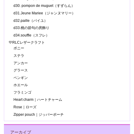
d30. pompon de muguet（すずらん）
d31.Jeune Mariee（ジャンヌマリー）
d32.paille（パイユ）
d33.桃の節句の房飾り
d34.souffle（スフレ）
💛RLCレザークラフト
ポニー
ステラ
アンカー
グラース
ペンギン
ホエール
フラミンゴ
Heart charm｜ハートチャーム
Rose｜ローズ
Zipper pouch｜ジッパーポーチ
アーカイブ