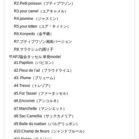
R2.Petit poisson（プティプワゾン）
R3.your camel（ユアキャメル）
R4.jasmine （ジャスミン）
R5.your kitten（ユア・キィトン）
R6.Konpeito（金平糖）
R7.プティプワゾン湘南バージョン
R8.マラケシュの踊り子
💛APJ協会タッセル 単発model
d1.Papillon（パピヨン）
d2.Fleur de l’ail（フラウドライユ）
d3. Plume（プリューム）
d4.Tresor（トレゾア）
d5.Fur Tassel（ファータッセル）
d6.Encornet（アンコルネ）
d7.Manchette（マンシエット）
d8.Sac Camellia（サックカメリア）
d9.Balle du ruaban（バルデリュボン）
d10.Champ de fleurs（シャンドフルール）