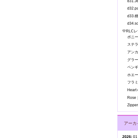
d31.
d32.
d33
d34.
💛RLC
ポニ
ステ
アン
グラ
ペン
ホエ
フラ
Hear
Ros
Zipp
アーカ
2026
:
01