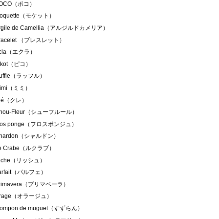
.POCO（ポコ）
Moquette（モケット）
Argile de Camellia（アルジルドカメリア）
Bracelet （ブレスレット）
Ecla（エクラ）
Pikot（ピコ）
Ruffle（ラッフル）
Mimi（ミミ）
Clé（クレ）
Chou-Fleur（シューフルール）
Flos ponge（フロスポンジュ）
Chardon（シャルドン）
Le Crabe（ルクラブ）
Riche（リッシュ）
parfait（パルフェ）
Primavera（プリマベーラ）
.Orage（オラージュ）
 pompon de muguet（すずらん）