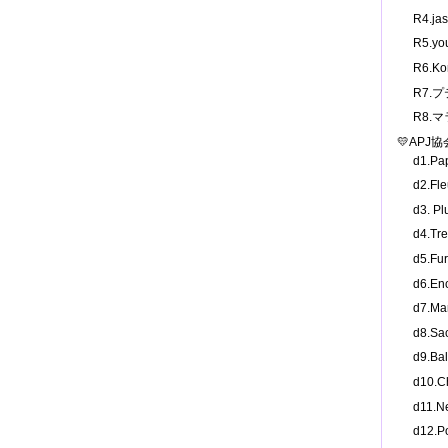
R4.j
R5.y
R6.K
R7.
R8.
💛APJ
d1.P
d2.F
d3. 
d4.T
d5.F
d6.E
d7.M
d8.S
d9.B
d10.
d11.
d12.