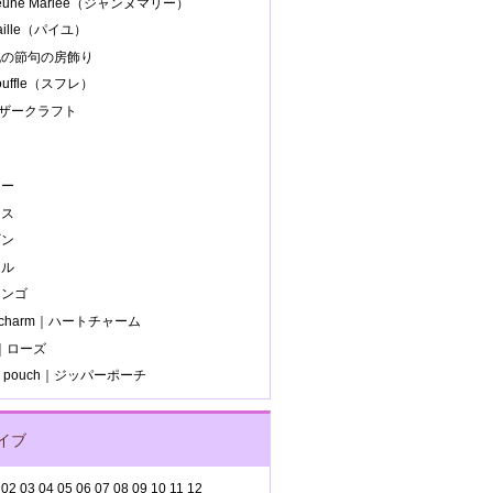
Jeune Mariee（ジャンヌマリー）
paille（パイユ）
.桃の節句の房飾り
souffle（スフレ）
レザークラフト
ー
ラ
カー
ース
ギン
ール
ミンゴ
t charm｜ハートチャーム
e｜ローズ
er pouch｜ジッパーポーチ
イブ
02
03
04
05
06
07
08
09
10
11
12