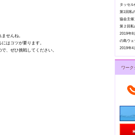
タッセル作
第1回私
協会主催
第２回私
2019
れませんね。
の島ウェ
るにはコツが要ります。
2019
ので、ぜひ挑戦してください。
ワーク