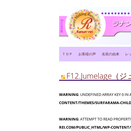
Main menu
Skip
ＴＯＰ
お客様の声
名前の由来
レ
to
content
F12.Jumelag
WARNING
: UNDEFINED ARRAY KEY 0 IN
CONTENT/THEMES/SURFARAMA-CHILD
WARNING
: ATTEMPT TO READ PROPERTY
REI.COM/PUBLIC_HTML/WP-CONTENT