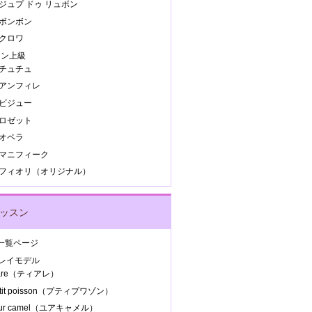
.ジュプ ドゥ リュボン
.ボンボン
.クロワ
スン上級
.チュチュ
.アンフィレ
.ビジュー
.ロゼット
.オペラ
8.マニフィーク
9.フィオリ（オリジナル）
レッスン
Y 一覧ページ
ンレイモデル
iare（ティアレ）
etit poisson（プティプワゾン）
our camel（ユアキャメル）