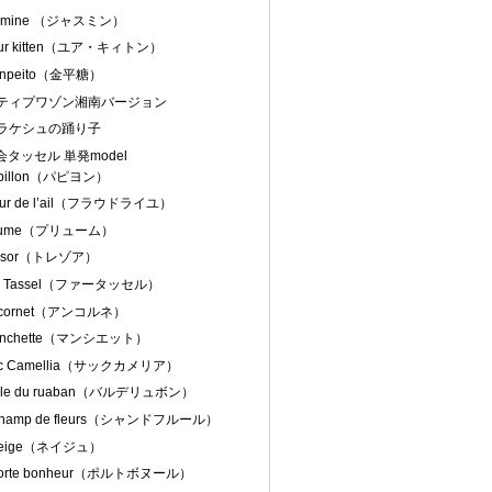
asmine （ジャスミン）
our kitten（ユア・キィトン）
onpeito（金平糖）
プティプワゾン湘南バージョン
マラケシュの踊り子
協会タッセル 単発model
apillon（パピヨン）
leur de l’ail（フラウドライユ）
Plume（プリューム）
resor（トレゾア）
ur Tassel（ファータッセル）
ncornet（アンコルネ）
anchette（マンシエット）
ac Camellia（サックカメリア）
alle du ruaban（バルデリュボン）
Champ de fleurs（シャンドフルール）
Neige（ネイジュ）
Porte bonheur（ポルトボヌール）