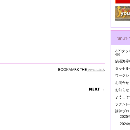
ranun-r
APJタッ
都）
鵠沼海岸
タッセル作
BOOKMARK THE
permalink
.
ワークシ
お問合せ
N
NEXT →
お知らせ
ようこそ
ラナンレ
講師プロ
202
202