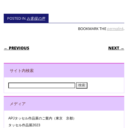
POSTED IN
お客様の声
BOOKMARK THE
permalink
.
POST NAVIGATION
← PREVIOUS
NEXT →
サイト内検索
検
索:
メディア
APJタッセル作品展のご案内（東京 京都）
タッセル作品展2023