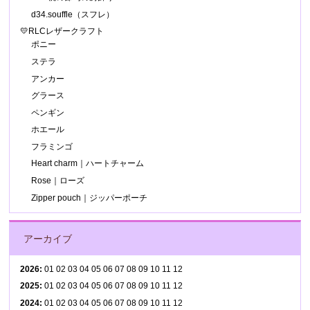
d34.souffle（スフレ）
💛RLCレザークラフト
ポニー
ステラ
アンカー
グラース
ペンギン
ホエール
フラミンゴ
Heart charm｜ハートチャーム
Rose｜ローズ
Zipper pouch｜ジッパーポーチ
アーカイブ
2026
:
01
02
03
04
05
06
07
08
09
10
11
12
2025
:
01
02
03
04
05
06
07
08
09
10
11
12
2024
:
01
02
03
04
05
06
07
08
09
10
11
12