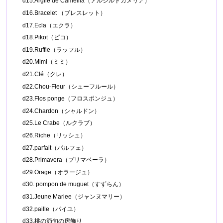
d15.Argile de Camellia（アルジルドカメリア）
d16.Bracelet （ブレスレット）
d17.Ecla（エクラ）
d18.Pikot（ピコ）
d19.Ruffle（ラッフル）
d20.Mimi（ミミ）
d21.Clé（クレ）
d22.Chou-Fleur（シューフルール）
d23.Flos ponge（フロスポンジュ）
d24.Chardon（シャルドン）
d25.Le Crabe（ルクラブ）
d26.Riche（リッシュ）
d27.parfait（パルフェ）
d28.Primavera（プリマベーラ）
d29.Orage（オラージュ）
d30. pompon de muguet（すずらん）
d31.Jeune Mariee（ジャンヌマリー）
d32.paille（パイユ）
d33.桃の節句の房飾り