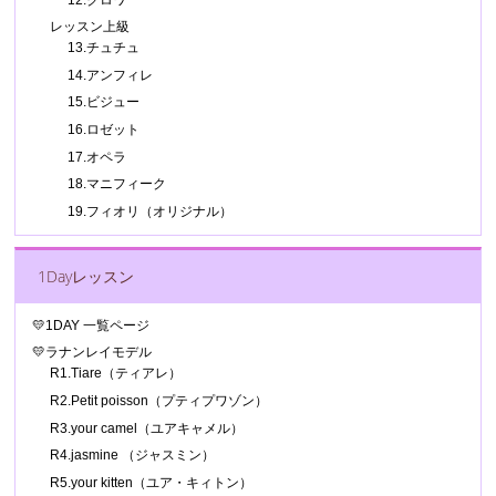
レッスン上級
13.チュチュ
14.アンフィレ
15.ビジュー
16.ロゼット
17.オペラ
18.マニフィーク
19.フィオリ（オリジナル）
1Dayレッスン
💛1DAY 一覧ページ
💛ラナンレイモデル
R1.Tiare（ティアレ）
R2.Petit poisson（プティプワゾン）
R3.your camel（ユアキャメル）
R4.jasmine （ジャスミン）
R5.your kitten（ユア・キィトン）