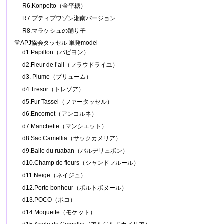
R6.Konpeito（金平糖）
R7.プティプワゾン湘南バージョン
R8.マラケシュの踊り子
💛APJ協会タッセル 単発model
d1.Papillon（パピヨン）
d2.Fleur de l’ail（フラウドライユ）
d3. Plume（プリューム）
d4.Tresor（トレゾア）
d5.Fur Tassel（ファータッセル）
d6.Encornet（アンコルネ）
d7.Manchette（マンシエット）
d8.Sac Camellia（サックカメリア）
d9.Balle du ruaban（バルデリュボン）
d10.Champ de fleurs（シャンドフルール）
d11.Neige（ネイジュ）
d12.Porte bonheur（ポルトボヌール）
d13.POCO（ポコ）
d14.Moquette（モケット）