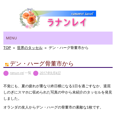
Main menu
Skip
MENU
to
content
TOP
»
世界のタッセル
»
デン・ハーグ骨董市から
デン・ハーグ骨董市から
ranun-rei
一覧
2017年9月4日
不覚にも、夏の疲れが重なり終日横になる1日を過ごすなか、退屈
しのぎにスマホに収められた写真の中から未紹介のタッセルを発見
しました。
オランダの友人からデン・ハーグの骨董市の素敵な1枚です。