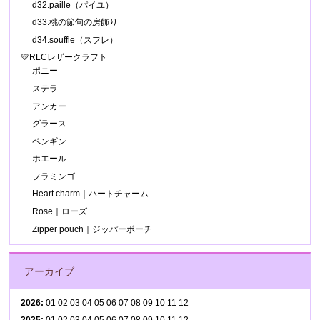
d32.paille（パイユ）
d33.桃の節句の房飾り
d34.souffle（スフレ）
💛RLCレザークラフト
ポニー
ステラ
アンカー
グラース
ペンギン
ホエール
フラミンゴ
Heart charm｜ハートチャーム
Rose｜ローズ
Zipper pouch｜ジッパーポーチ
アーカイブ
2026
:
01
02
03
04
05
06
07
08
09
10
11
12