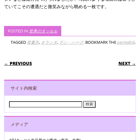
ていてこその遭遇だと微笑みながら眺める一枚です。
POSTED IN
世界のタッセル
TAGGED
骨董市
,
オランダ
,
デン・ハーグ
. BOOKMARK THE
permalink
.
POST NAVIGATION
← PREVIOUS
NEXT →
サイト内検索
検
索:
メディア