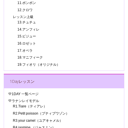
11.ボンボン
12.クロワ
レッスン上級
13.チュチュ
14.アンフィレ
15.ビジュー
16.ロゼット
17.オペラ
18.マニフィーク
19.フィオリ（オリジナル）
1Dayレッスン
💛1DAY 一覧ページ
💛ラナンレイモデル
R1.Tiare（ティアレ）
R2.Petit poisson（プティプワゾン）
R3.your camel（ユアキャメル）
R4.jasmine （ジャスミン）