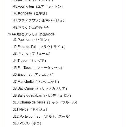
R5.your kitten（ユア・キィトン）
R6.Konpeito（金平糖）
R7.プティプワゾン湘南バージョン
R8.マラケシュの踊り子
💛APJ協会タッセル 単発model
d1.Papillon（パピヨン）
d2.Fleur de l’ail（フラウドライユ）
d3. Plume（プリューム）
d4.Tresor（トレゾア）
d5.Fur Tassel（ファータッセル）
d6.Encornet（アンコルネ）
d7.Manchette（マンシエット）
d8.Sac Camellia（サックカメリア）
d9.Balle du ruaban（バルデリュボン）
d10.Champ de fleurs（シャンドフルール）
d11.Neige（ネイジュ）
d12.Porte bonheur（ポルトボヌール）
d13.POCO（ポコ）