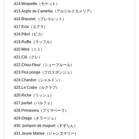
d14.Moquette（モケット）
d15.Argile de Camellia（アルジルドカメリア）
d16.Bracelet （ブレスレット）
d17.Ecla（エクラ）
d18.Pikot（ピコ）
d19.Ruffle（ラッフル）
d20.Mimi（ミミ）
d21.Clé（クレ）
d22.Chou-Fleur（シューフルール）
d23.Flos ponge（フロスポンジュ）
d24.Chardon（シャルドン）
d25.Le Crabe（ルクラブ）
d26.Riche（リッシュ）
d27.parfait（パルフェ）
d28.Primavera（プリマベーラ）
d29.Orage（オラージュ）
d30. pompon de muguet（すずらん）
d31.Jeune Mariee（ジャンヌマリー）