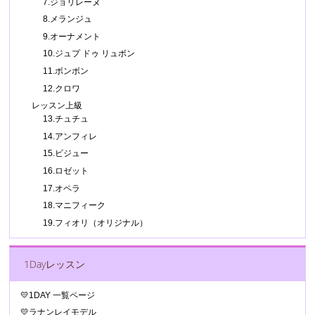
7.ジョリレーヌ
8.メランジュ
9.オーナメント
10.ジュプ ドゥ リュボン
11.ボンボン
12.クロワ
レッスン上級
13.チュチュ
14.アンフィレ
15.ビジュー
16.ロゼット
17.オペラ
18.マニフィーク
19.フィオリ（オリジナル）
1Dayレッスン
💛1DAY 一覧ページ
💛ラナンレイモデル