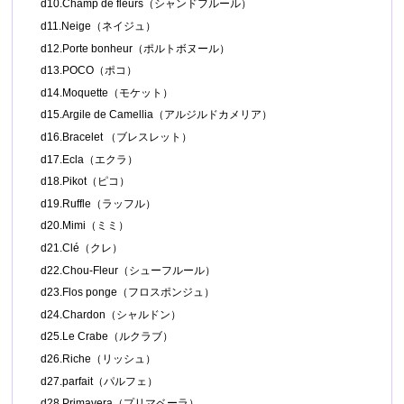
d10.Champ de fleurs（シャンドフルール）
d11.Neige（ネイジュ）
d12.Porte bonheur（ポルトボヌール）
d13.POCO（ポコ）
d14.Moquette（モケット）
d15.Argile de Camellia（アルジルドカメリア）
d16.Bracelet （ブレスレット）
d17.Ecla（エクラ）
d18.Pikot（ピコ）
d19.Ruffle（ラッフル）
d20.Mimi（ミミ）
d21.Clé（クレ）
d22.Chou-Fleur（シューフルール）
d23.Flos ponge（フロスポンジュ）
d24.Chardon（シャルドン）
d25.Le Crabe（ルクラブ）
d26.Riche（リッシュ）
d27.parfait（パルフェ）
d28.Primavera（プリマベーラ）