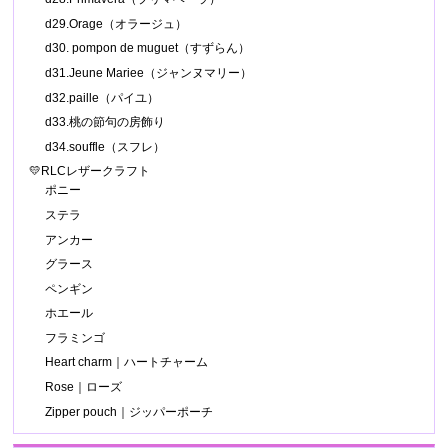
d29.Orage（オラージュ）
d30. pompon de muguet（すずらん）
d31.Jeune Mariee（ジャンヌマリー）
d32.paille（パイユ）
d33.桃の節句の房飾り
d34.souffle（スフレ）
💛RLCレザークラフト
ポニー
ステラ
アンカー
グラース
ペンギン
ホエール
フラミンゴ
Heart charm｜ハートチャーム
Rose｜ローズ
Zipper pouch｜ジッパーポーチ