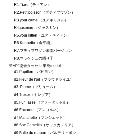
R1.Tiare（ティアレ）
R2.Petit poisson（プティプワゾン）
R3.your camel（ユアキャメル）
R4.jasmine （ジャスミン）
R5.your kitten（ユア・キィトン）
R6.Konpeito（金平糖）
R7.プティプワゾン湘南バージョン
R8.マラケシュの踊り子
💛APJ協会タッセル 単発model
d1.Papillon（パピヨン）
d2.Fleur de l’ail（フラウドライユ）
d3. Plume（プリューム）
d4.Tresor（トレゾア）
d5.Fur Tassel（ファータッセル）
d6.Encornet（アンコルネ）
d7.Manchette（マンシエット）
d8.Sac Camellia（サックカメリア）
d9.Balle du ruaban（バルデリュボン）