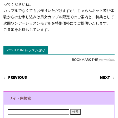
ってくださいね。
カップルでなくてもお作りいただけますが、じゃらんネット遊び体
験からのお申し込みは男女カップル限定でのご案内と、特典として
次回ワンデーレッスンモデルを特別価格にてご提供いたします。
ご参加をお待ちしています。
POSTED IN
レッスン便り
BOOKMARK THE
permalink
.
POST NAVIGATION
← PREVIOUS
NEXT →
サイト内検索
検
索: