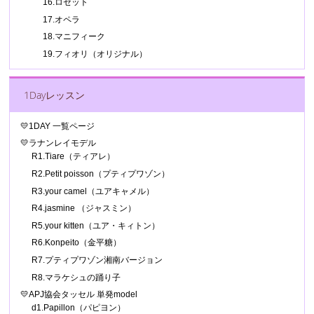
16.ロゼット
17.オペラ
18.マニフィーク
19.フィオリ（オリジナル）
1Dayレッスン
💛1DAY 一覧ページ
💛ラナンレイモデル
R1.Tiare（ティアレ）
R2.Petit poisson（プティプワゾン）
R3.your camel（ユアキャメル）
R4.jasmine （ジャスミン）
R5.your kitten（ユア・キィトン）
R6.Konpeito（金平糖）
R7.プティプワゾン湘南バージョン
R8.マラケシュの踊り子
💛APJ協会タッセル 単発model
d1.Papillon（パピヨン）