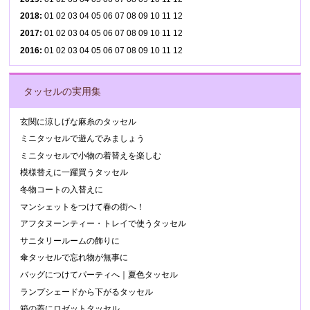
2018
:
01
02
03
04
05
06
07
08
09
10
11
12
2017
:
01
02
03
04
05
06
07
08
09
10
11
12
2016
:
01
02
03
04
05
06
07
08
09
10
11
12
タッセルの実用集
玄関に涼しげな麻糸のタッセル
ミニタッセルで遊んでみましょう
ミニタッセルで小物の着替えを楽しむ
模様替えに一躍買うタッセル
冬物コートの入替えに
マンシェットをつけて春の街へ！
アフタヌーンティー・トレイで使うタッセル
サニタリールームの飾りに
傘タッセルで忘れ物が無事に
バッグにつけてパーティへ｜夏色タッセル
ランプシェードから下がるタッセル
箱の蓋にロゼットタッセル