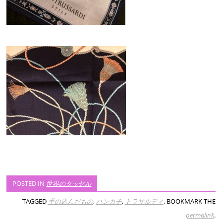
POSTED IN
世界のタッセル
TAGGED
手の込んだもの
,
ハンカチ
,
トラサルディ
. BOOKMARK THE
permalink
.