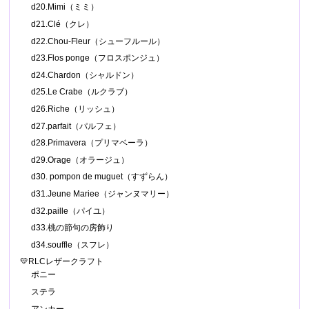
d20.Mimi（ミミ）
d21.Clé（クレ）
d22.Chou-Fleur（シューフルール）
d23.Flos ponge（フロスポンジュ）
d24.Chardon（シャルドン）
d25.Le Crabe（ルクラブ）
d26.Riche（リッシュ）
d27.parfait（パルフェ）
d28.Primavera（プリマベーラ）
d29.Orage（オラージュ）
d30. pompon de muguet（すずらん）
d31.Jeune Mariee（ジャンヌマリー）
d32.paille（パイユ）
d33.桃の節句の房飾り
d34.souffle（スフレ）
💛RLCレザークラフト
ポニー
ステラ
アンカー