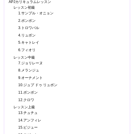
APJカリキュラムレッスン
レッスン初級
1.サンプル・オニョン
2.ポンポン
3.トロワバル
4.リュボン
5.キャトレイ
6.フィオリ
レッスン中級
7.ジョリレーヌ
8.メランジュ
9.オーナメント
10.ジュプ ドゥ リュボン
11.ボンボン
12.クロワ
レッスン上級
13.チュチュ
14.アンフィレ
15.ビジュー