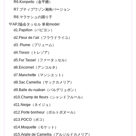
R6.Konpeito（金平糖）
R7.プティプワゾン湘南バージョン
R8.マラケシュの踊り子
💛APJ協会タッセル 単発model
d1.Papillon（パピヨン）
d2.Fleur de l’ail（フラウドライユ）
d3. Plume（プリューム）
d4.Tresor（トレゾア）
d5.Fur Tassel（ファータッセル）
d6.Encornet（アンコルネ）
d7.Manchette（マンシエット）
d8.Sac Camellia（サックカメリア）
d9.Balle du ruaban（バルデリュボン）
d10.Champ de fleurs（シャンドフルール）
d11.Neige（ネイジュ）
d12.Porte bonheur（ポルトボヌール）
d13.POCO（ポコ）
d14.Moquette（モケット）
d15.Argile de Camellia（アルジルドカメリア）