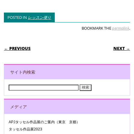
POSTED IN
レッスン便り
BOOKMARK THE
permalink
.
POST NAVIGATION
← PREVIOUS
NEXT →
サイト内検索
検
索:
メディア
APJタッセル作品展のご案内（東京 京都）
タッセル作品展2023