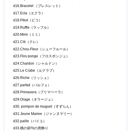
d16.Bracelet （ブレスレット）
d17.Ecla（エクラ）
d18.Pikot（ピコ）
d19.Ruffle（ラッフル）
d20.Mimi（ミミ）
d21.Clé（クレ）
d22.Chou-Fleur（シューフルール）
d23.Flos ponge（フロスポンジュ）
d24.Chardon（シャルドン）
d25.Le Crabe（ルクラブ）
d26.Riche（リッシュ）
d27.parfait（パルフェ）
d28.Primavera（プリマベーラ）
d29.Orage（オラージュ）
d30. pompon de muguet（すずらん）
d31.Jeune Mariee（ジャンヌマリー）
d32.paille（パイユ）
d33.桃の節句の房飾り