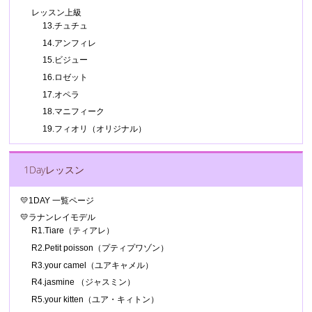
レッスン上級
13.チュチュ
14.アンフィレ
15.ビジュー
16.ロゼット
17.オペラ
18.マニフィーク
19.フィオリ（オリジナル）
1Dayレッスン
💛1DAY 一覧ページ
💛ラナンレイモデル
R1.Tiare（ティアレ）
R2.Petit poisson（プティプワゾン）
R3.your camel（ユアキャメル）
R4.jasmine （ジャスミン）
R5.your kitten（ユア・キィトン）