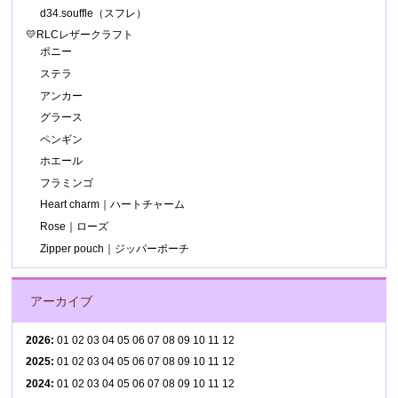
d34.souffle（スフレ）
💛RLCレザークラフト
ポニー
ステラ
アンカー
グラース
ペンギン
ホエール
フラミンゴ
Heart charm｜ハートチャーム
Rose｜ローズ
Zipper pouch｜ジッパーポーチ
アーカイブ
2026
:
01
02
03
04
05
06
07
08
09
10
11
12
2025
:
01
02
03
04
05
06
07
08
09
10
11
12
2024
:
01
02
03
04
05
06
07
08
09
10
11
12