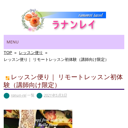
Main menu
Skip
MENU
to
content
TOP
»
レッスン便り
»
レッスン便り｜ リモートレッスン初体験（講師向け限定）
レッスン便り｜ リモートレッスン初体
験（講師向け限定）
ranun-rei
一覧
2021年5月3日