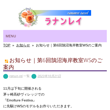
Main menu
Skip
MENU
to
content
TOP
»
お知らせ
»
お知らせ｜第6回鵠沼海岸教室WSのご案内
お知らせ｜第6回鵠沼海岸教室WSのご
案内
ranun-rei
一覧
2023年10月21日
11月は下旬に開催される
茅ヶ崎高砂ヴィレッジでの
『Emolture Festiva』
に先駆けWSのモデルをお作りいただきます。