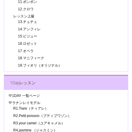
11.ボンボン
12.クロワ
レッスン上級
13.チュチュ
14.アンフィレ
15.ビジュー
16.ロゼット
17.オペラ
18.マニフィーク
19.フィオリ（オリジナル）
1Dayレッスン
💛1DAY 一覧ページ
💛ラナンレイモデル
R1.Tiare（ティアレ）
R2.Petit poisson（プティプワゾン）
R3.your camel（ユアキャメル）
R4.jasmine （ジャスミン）