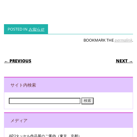
POSTED IN
お知らせ
BOOKMARK THE
permalink
.
POST NAVIGATION
← PREVIOUS
NEXT →
サイト内検索
検
索:
メディア
APJタッセル作品展のご案内（東京 京都）