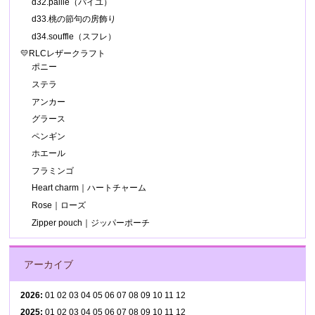
d32.paille（パイユ）
d33.桃の節句の房飾り
d34.souffle（スフレ）
💛RLCレザークラフト
ポニー
ステラ
アンカー
グラース
ペンギン
ホエール
フラミンゴ
Heart charm｜ハートチャーム
Rose｜ローズ
Zipper pouch｜ジッパーポーチ
アーカイブ
2026
:
01
02
03
04
05
06
07
08
09
10
11
12
2025
:
01
02
03
04
05
06
07
08
09
10
11
12