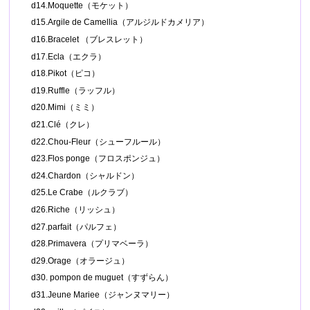
d14.Moquette（モケット）
d15.Argile de Camellia（アルジルドカメリア）
d16.Bracelet （ブレスレット）
d17.Ecla（エクラ）
d18.Pikot（ピコ）
d19.Ruffle（ラッフル）
d20.Mimi（ミミ）
d21.Clé（クレ）
d22.Chou-Fleur（シューフルール）
d23.Flos ponge（フロスポンジュ）
d24.Chardon（シャルドン）
d25.Le Crabe（ルクラブ）
d26.Riche（リッシュ）
d27.parfait（パルフェ）
d28.Primavera（プリマベーラ）
d29.Orage（オラージュ）
d30. pompon de muguet（すずらん）
d31.Jeune Mariee（ジャンヌマリー）