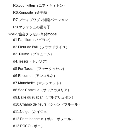
R5.your kitten（ユア・キィトン）
R6.Konpeito（金平糖）
R7.プティプワゾン湘南バージョン
R8.マラケシュの踊り子
💛APJ協会タッセル 単発model
d1.Papillon（パピヨン）
d2.Fleur de l’ail（フラウドライユ）
d3. Plume（プリューム）
d4.Tresor（トレゾア）
d5.Fur Tassel（ファータッセル）
d6.Encornet（アンコルネ）
d7.Manchette（マンシエット）
d8.Sac Camellia（サックカメリア）
d9.Balle du ruaban（バルデリュボン）
d10.Champ de fleurs（シャンドフルール）
d11.Neige（ネイジュ）
d12.Porte bonheur（ポルトボヌール）
d13.POCO（ポコ）