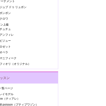
.オーナメント
.ジュプ ドゥ リュボン
.ボンボン
.クロワ
スン上級
.チュチュ
.アンフィレ
.ビジュー
.ロゼット
.オペラ
8.マニフィーク
9.フィオリ（オリジナル）
レッスン
Y 一覧ページ
ンレイモデル
iare（ティアレ）
etit poisson（プティプワゾン）