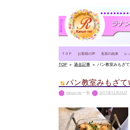
Main menu
Skip
ＴＯＰ
お客様の声
名前の由来
レ
to
content
TOP
»
過去記事
»
パン教室みもざてい
パン教室みもざてい
ranun-rei
一覧
2017年12月23日