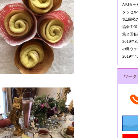
APJタ
タッセル作
第1回私
協会主催
第２回私
2019
の島ウェ
2019
ワーク