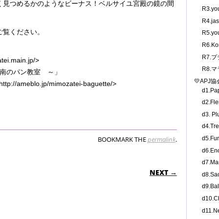
く見つめるかのようなビーナス！ベルサイユ宮殿の鏡の間
R3.y
R4.j
ご覧ください。
R5.y
R6.K
R7.
tei.main.jp/>
R8.
 湘南のパン教室 ～」
💛APJ
http://ameblo.jp/mimozatei-baguette/>
d1.P
d2.F
d3. 
d4.T
d5.F
BOOKMARK THE
permalink
.
d6.E
d7.M
N
NEXT →
d8.S
d9.B
d10.
d11.