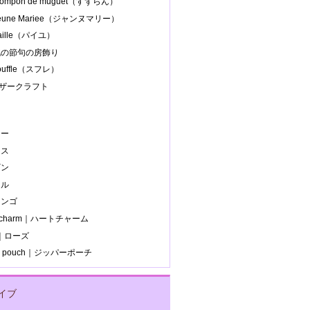
 pompon de muguet（すずらん）
Jeune Mariee（ジャンヌマリー）
paille（パイユ）
.桃の節句の房飾り
souffle（スフレ）
レザークラフト
ー
ラ
カー
ース
ギン
ール
ミンゴ
t charm｜ハートチャーム
e｜ローズ
er pouch｜ジッパーポーチ
イブ