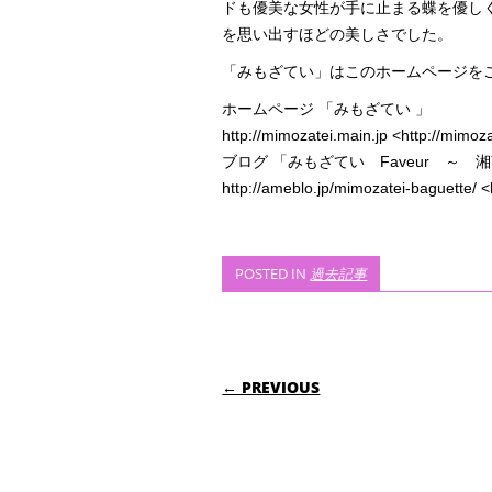
ドも優美な女性が手に止まる蝶を優し
を思い出すほどの美しさでした。
「みもざてい」はこのホームページを
ホームページ 「みもざてい 」
http://mimozatei.main.jp <http://mimoza
ブログ 「みもざてい Faveur ～
http://ameblo.jp/mimozatei-baguette/ <
POSTED IN
過去記事
POST NAVIGATIO
← PREVIOUS