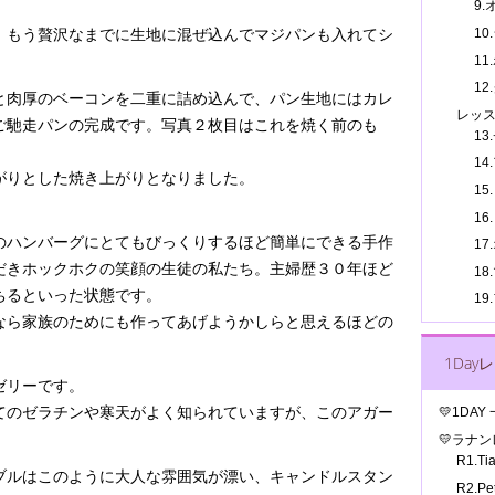
9
10
、もう贅沢なまでに生地に混ぜ込んでマジパンも入れてシ
11
12
と肉厚のベーコンを二重に詰め込んで、パン生地にはカレ
レッ
ご馳走パンの完成です。写真２枚目はこれを焼く前のも
13
14
がりとした焼き上がりとなりました。
15
16
のハンバーグにとてもびっくりするほど簡単にできる手作
17
だきホックホクの笑顔の生徒の私たち。主婦歴３０年ほど
1
ちるといった状態です。
1
なら家族のためにも作ってあげようかしらと思えるほどの
1Day
ゼリーです。
てのゼラチンや寒天がよく知られていますが、このアガー
💛1DA
💛ラナ
R1.T
ブルはこのように大人な雰囲気が漂い、キャンドルスタン
R2.P