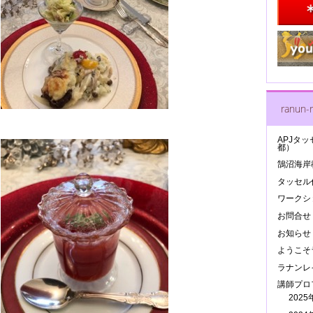
ranun-r
APJタッ
都）
鵠沼海岸
タッセル作
ワークシ
お問合せ
お知らせ
ようこそ
ラナンレ
講師プロ
202