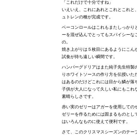
「これだけで十分ですね」
いえいえ、これにあれとこれとこれと
ュトレンの種が完成です。
ベーコンロールはこれもまたしっかり
ーを混ぜ込んでとってもスパイシーな
の。
焼き上がりは５枚目にあるようにこん
試食が待ち遠しい瞬間です。
ハンバーグドリアはまた純子先生特製
りホワイトソースの作り方を伝授いた
はあるのだけどこれには目から鱗が落
子供が大人になって久しい私にもこれ
素晴らしさです。
赤い実のゼリーはアガーを使用しての
ゼリーを作るためには固まるものとし
はいろんなものに使えて便利です。
さて、このクリスマスシーズンのテー