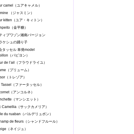
our camel（ユアキャメル）
asmine （ジャスミン）
our kitten（ユア・キィトン）
onpeito（金平糖）
プティプワゾン湘南バージョン
マラケシュの踊り子
協会タッセル 単発model
apillon（パピヨン）
leur de l’ail（フラウドライユ）
Plume（プリューム）
resor（トレゾア）
ur Tassel（ファータッセル）
ncornet（アンコルネ）
anchette（マンシエット）
ac Camellia（サックカメリア）
alle du ruaban（バルデリュボン）
Champ de fleurs（シャンドフルール）
Neige（ネイジュ）