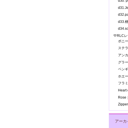
d30.
d31.
d32.
d33
d34.
💛RLC
ポニ
ステ
アン
グラ
ペン
ホエ
フラ
Hear
Ros
Zipp
アーカ