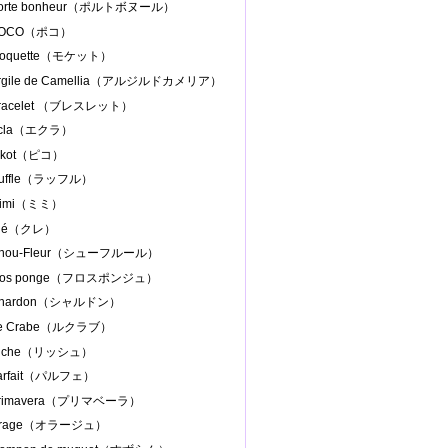
Porte bonheur（ポルトボヌール）
.POCO（ポコ）
Moquette（モケット）
Argile de Camellia（アルジルドカメリア）
Bracelet （ブレスレット）
Ecla（エクラ）
Pikot（ピコ）
Ruffle（ラッフル）
Mimi（ミミ）
Clé（クレ）
Chou-Fleur（シューフルール）
Flos ponge（フロスポンジュ）
Chardon（シャルドン）
Le Crabe（ルクラブ）
Riche（リッシュ）
parfait（パルフェ）
Primavera（プリマベーラ）
.Orage（オラージュ）