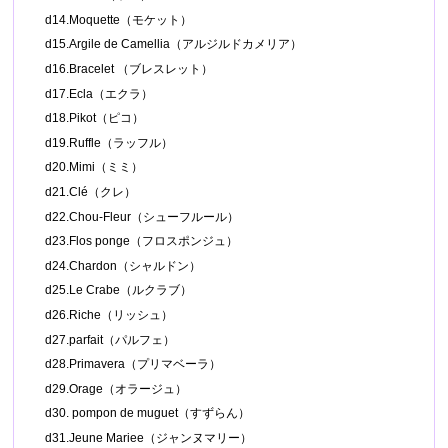
d14.Moquette（モケット）
d15.Argile de Camellia（アルジルドカメリア）
d16.Bracelet （ブレスレット）
d17.Ecla（エクラ）
d18.Pikot（ピコ）
d19.Ruffle（ラッフル）
d20.Mimi（ミミ）
d21.Clé（クレ）
d22.Chou-Fleur（シューフルール）
d23.Flos ponge（フロスポンジュ）
d24.Chardon（シャルドン）
d25.Le Crabe（ルクラブ）
d26.Riche（リッシュ）
d27.parfait（パルフェ）
d28.Primavera（プリマベーラ）
d29.Orage（オラージュ）
d30. pompon de muguet（すずらん）
d31.Jeune Mariee（ジャンヌマリー）