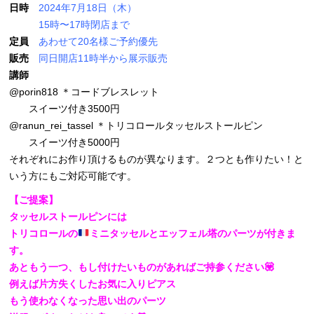
日時
2024年7月18日（木）
15時〜17時閉店まで
定員
あわせて20名様ご予約優先
販売
同日開店11時半から展示販売
講師
@porin818 ＊コードブレスレット
スイーツ付き3500円
@ranun_rei_tassel ＊トリコロールタッセルストールピン
スイーツ付き5000円
それぞれにお作り頂けるものが異なります。２つとも作りたい！と
いう方にもご対応可能です。
【ご提案】
タッセルストールピンには
トリコロールの
ミニタッセルとエッフェル塔のパーツが付きま
す。
あともう一つ、もし付けたいものがあればご持参ください💟
例えば片方失くしたお気に入りピアス
もう使わなくなった思い出のパーツ