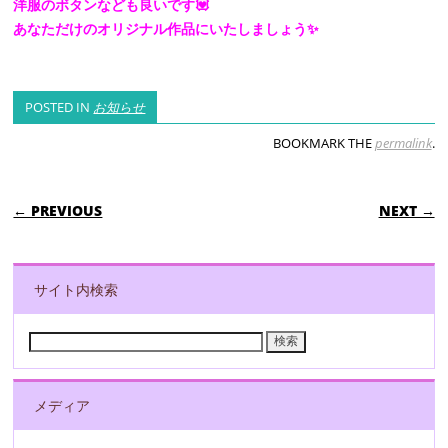
洋服のボタンなども良いです💟
あなただけのオリジナル作品にいたしましょう✨
POSTED IN
お知らせ
BOOKMARK THE
permalink
.
POST NAVIGATION
← PREVIOUS
NEXT →
サイト内検索
検
索:
メディア