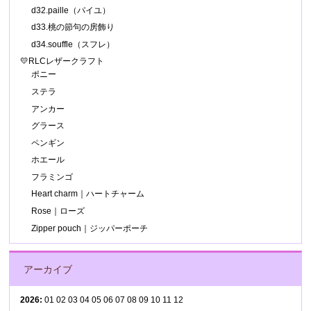
d32.paille（パイユ）
d33.桃の節句の房飾り
d34.souffle（スフレ）
💛RLCレザークラフト
ポニー
ステラ
アンカー
グラース
ペンギン
ホエール
フラミンゴ
Heart charm｜ハートチャーム
Rose｜ローズ
Zipper pouch｜ジッパーポーチ
アーカイブ
2026
:
01
02
03
04
05
06
07
08
09
10
11
12