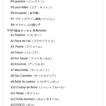
R4.jasmine （ジャスミン）
R5.your kitten（ユア・キィトン）
R6.Konpeito（金平糖）
R7.プティプワゾン湘南バージョン
R8.マラケシュの踊り子
💛APJ協会タッセル 単発model
d1.Papillon（パピヨン）
d2.Fleur de l’ail（フラウドライユ）
d3. Plume（プリューム）
d4.Tresor（トレゾア）
d5.Fur Tassel（ファータッセル）
d6.Encornet（アンコルネ）
d7.Manchette（マンシエット）
d8.Sac Camellia（サックカメリア）
d9.Balle du ruaban（バルデリュボン）
d10.Champ de fleurs（シャンドフルール）
d11.Neige（ネイジュ）
d12.Porte bonheur（ポルトボヌール）
d13.POCO（ポコ）