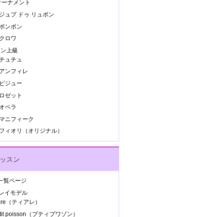
.オーナメント
.ジュプ ドゥ リュボン
.ボンボン
.クロワ
スン上級
.チュチュ
.アンフィレ
.ビジュー
.ロゼット
.オペラ
8.マニフィーク
9.フィオリ（オリジナル）
レッスン
Y 一覧ページ
ンレイモデル
iare（ティアレ）
etit poisson（プティプワゾン）