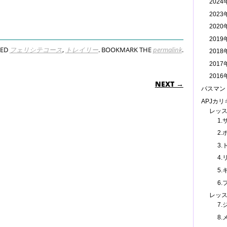
202
202
202
201
GED
フェリシテコース
,
トレイリー
. BOOKMARK THE
permalink
.
201
201
N
201
NEXT →
パスマン
APJカ
レッ
1
2.
3
4.
5
6.
レッ
7
8