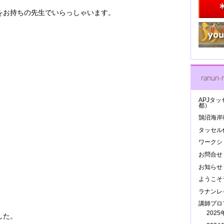
をお持ちの先生でいらっしゃいます。
ranun-r
APJタッ
都）
鵠沼海岸
タッセル作
ワークシ
お問合せ
お知らせ
ようこそ
ラナンレ
講師プロ
202
した。