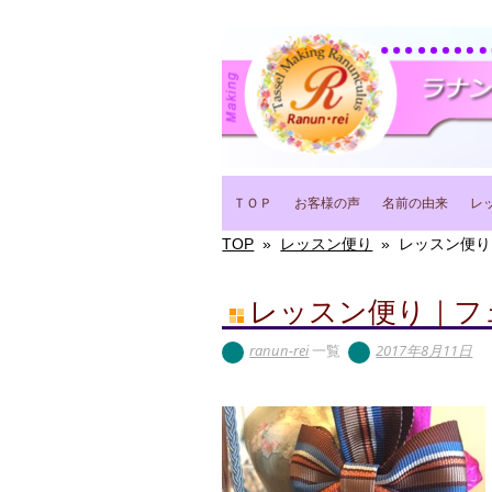
Main menu
Skip
ＴＯＰ
お客様の声
名前の由来
レ
to
content
TOP
»
レッスン便り
»
レッスン便り
レッスン便り｜フ
ranun-rei
一覧
2017年8月11日