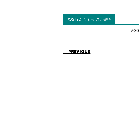
POSTED IN
レッスン便り
TAG
POST NAVIGATIO
← PREVIOUS