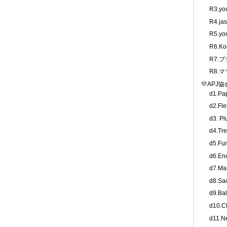
R3.y
R4.j
R5.y
R6.K
R7.
R8.
💛APJ
d1.P
d2.F
d3. 
d4.T
d5.F
d6.E
d7.M
d8.S
d9.B
d10.
d11.