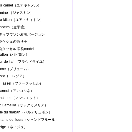
our camel（ユアキャメル）
asmine （ジャスミン）
our kitten（ユア・キィトン）
onpeito（金平糖）
プティプワゾン湘南バージョン
マラケシュの踊り子
協会タッセル 単発model
apillon（パピヨン）
leur de l’ail（フラウドライユ）
Plume（プリューム）
resor（トレゾア）
ur Tassel（ファータッセル）
ncornet（アンコルネ）
anchette（マンシエット）
ac Camellia（サックカメリア）
alle du ruaban（バルデリュボン）
Champ de fleurs（シャンドフルール）
Neige（ネイジュ）