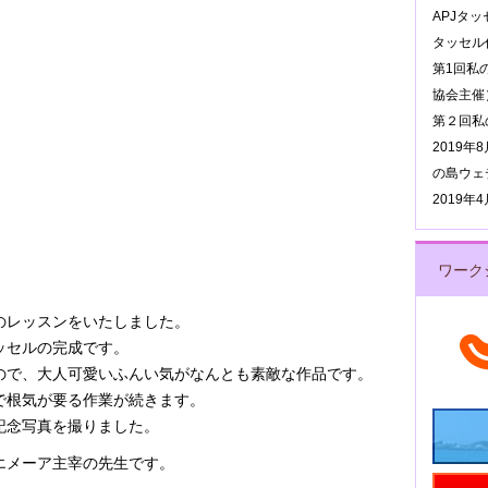
APJタ
タッセル作
第1回私
協会主催
第２回私
2019
の島ウェ
2019
ワーク
のレッスンをいたしました。
ッセルの完成です。
ので、大人可愛いふんい気がなんとも素敵な作品です。
で根気が要る作業が続きます。
記念写真を撮りました。
エメーア主宰の先生です。