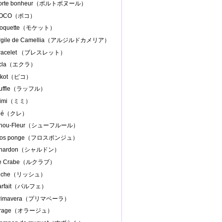
Porte bonheur（ポルトボヌール）
.POCO（ポコ）
Moquette（モケット）
Argile de Camellia（アルジルドカメリア）
Bracelet （ブレスレット）
Ecla（エクラ）
Pikot（ピコ）
Ruffle（ラッフル）
Mimi（ミミ）
Clé（クレ）
Chou-Fleur（シューフルール）
Flos ponge（フロスポンジュ）
Chardon（シャルドン）
Le Crabe（ルクラブ）
Riche（リッシュ）
parfait（パルフェ）
Primavera（プリマベーラ）
.Orage（オラージュ）