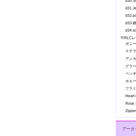
d30.
d31.
d32.
d33
d34.
💛RLC
ポニ
ステ
アン
グラ
ペン
ホエ
フラ
Hear
Ros
Zipp
アーカ