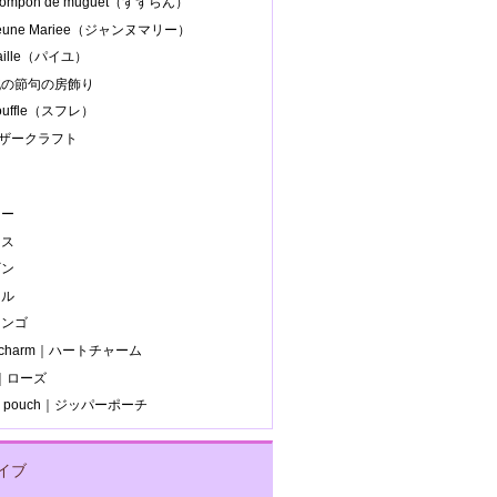
 pompon de muguet（すずらん）
Jeune Mariee（ジャンヌマリー）
paille（パイユ）
.桃の節句の房飾り
souffle（スフレ）
レザークラフト
ー
ラ
カー
ース
ギン
ール
ミンゴ
t charm｜ハートチャーム
e｜ローズ
er pouch｜ジッパーポーチ
イブ