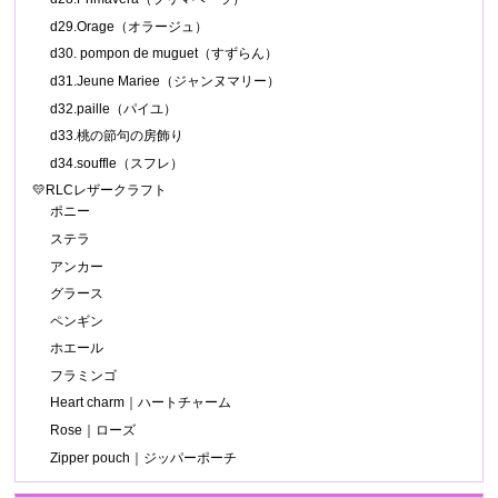
d29.Orage（オラージュ）
d30. pompon de muguet（すずらん）
d31.Jeune Mariee（ジャンヌマリー）
d32.paille（パイユ）
d33.桃の節句の房飾り
d34.souffle（スフレ）
💛RLCレザークラフト
ポニー
ステラ
アンカー
グラース
ペンギン
ホエール
フラミンゴ
Heart charm｜ハートチャーム
Rose｜ローズ
Zipper pouch｜ジッパーポーチ