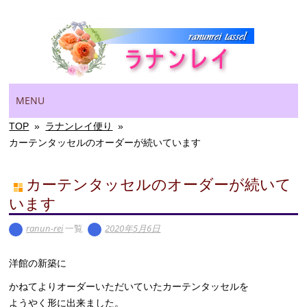
Main menu
Skip
MENU
to
content
TOP
»
ラナンレイ便り
»
カーテンタッセルのオーダーが続いています
カーテンタッセルのオーダーが続いて
います
ranun-rei
一覧
2020年5月6日
洋館の新築に
かねてよりオーダーいただいていたカーテンタッセルを
ようやく形に出来ました。