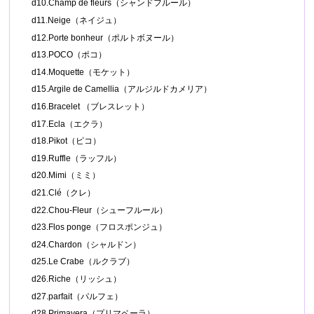
d10.Champ de fleurs（シャンドフルール）
d11.Neige（ネイジュ）
d12.Porte bonheur（ポルトボヌール）
d13.POCO（ポコ）
d14.Moquette（モケット）
d15.Argile de Camellia（アルジルドカメリア）
d16.Bracelet （ブレスレット）
d17.Ecla（エクラ）
d18.Pikot（ピコ）
d19.Ruffle（ラッフル）
d20.Mimi（ミミ）
d21.Clé（クレ）
d22.Chou-Fleur（シューフルール）
d23.Flos ponge（フロスポンジュ）
d24.Chardon（シャルドン）
d25.Le Crabe（ルクラブ）
d26.Riche（リッシュ）
d27.parfait（パルフェ）
d28.Primavera（プリマベーラ）