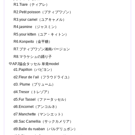
R1.Tiare（ティアレ）
R2.Petit poisson（プティプワゾン）
R3.your camel（ユアキャメル）
R4.jasmine （ジャスミン）
R5.your kitten（ユア・キィトン）
R6.Konpeito（金平糖）
R7.プティプワゾン湘南バージョン
R8.マラケシュの踊り子
💛APJ協会タッセル 単発model
d1.Papillon（パピヨン）
d2.Fleur de l’ail（フラウドライユ）
d3. Plume（プリューム）
d4.Tresor（トレゾア）
d5.Fur Tassel（ファータッセル）
d6.Encornet（アンコルネ）
d7.Manchette（マンシエット）
d8.Sac Camellia（サックカメリア）
d9.Balle du ruaban（バルデリュボン）