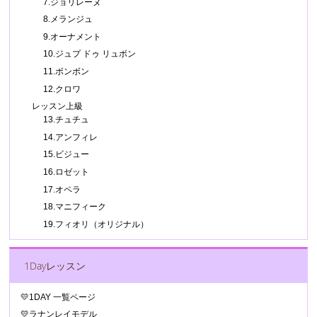
7.ジョリレーヌ
8.メランジュ
9.オーナメント
10.ジュプ ドゥ リュボン
11.ボンボン
12.クロワ
レッスン上級
13.チュチュ
14.アンフィレ
15.ビジュー
16.ロゼット
17.オペラ
18.マニフィーク
19.フィオリ（オリジナル）
1Dayレッスン
💛1DAY 一覧ページ
💛ラナンレイモデル