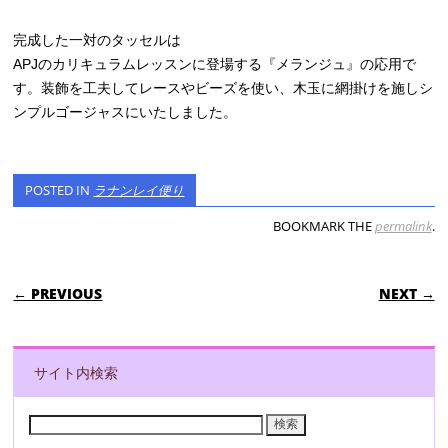
完成した一対のタッセルは
APJのカリキュラムレッスンに登場する『メランジュ』の応用で
す。装飾を工夫してレースやビーズを使い、木玉に網掛けを施しシ
ンプルゴージャスにいたしました。
POSTED IN
ラナンレイ便り
BOOKMARK THE
permalink
.
POST NAVIGATION
← PREVIOUS
NEXT →
サイト内検索
検
索: