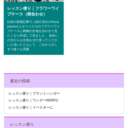
レッスン便り｜フラワーワイ
プケース（柄合わせ）
以前の投稿記事でご紹介済みのKomy
passeさんオリジナルのフラワーワイ
プケースに柄物の生地を合わせて見
たくなり作成して見ました。 知合い
の方からも生地をぜひ使ってくださ
いと頂いたりもして、これから少し
ずつ様々な雰囲
POST NAVIGATION
最近の投稿
レッスン便り｜プラントハンガー
レッスン便り｜ワンデーNOAYU
レッスン便り｜イースターに
レッスン便り