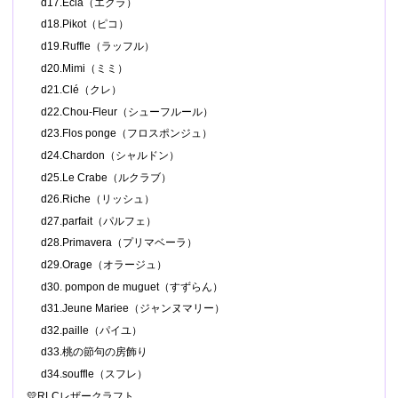
d17.Ecla（エクラ）
d18.Pikot（ピコ）
d19.Ruffle（ラッフル）
d20.Mimi（ミミ）
d21.Clé（クレ）
d22.Chou-Fleur（シューフルール）
d23.Flos ponge（フロスポンジュ）
d24.Chardon（シャルドン）
d25.Le Crabe（ルクラブ）
d26.Riche（リッシュ）
d27.parfait（パルフェ）
d28.Primavera（プリマベーラ）
d29.Orage（オラージュ）
d30. pompon de muguet（すずらん）
d31.Jeune Mariee（ジャンヌマリー）
d32.paille（パイユ）
d33.桃の節句の房飾り
d34.souffle（スフレ）
💛RLCレザークラフト