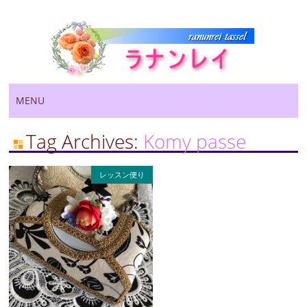
Main menu
Skip
MENU
to
content
Tag Archives:
Komy passe
レッスン便り