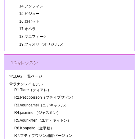
14.アンフィレ
15.ビジュー
16.ロゼット
17.オペラ
18.マニフィーク
19.フィオリ（オリジナル）
1Dayレッスン
💛1DAY 一覧ページ
💛ラナンレイモデル
R1.Tiare（ティアレ）
R2.Petit poisson（プティプワゾン）
R3.your camel（ユアキャメル）
R4.jasmine （ジャスミン）
R5.your kitten（ユア・キィトン）
R6.Konpeito（金平糖）
R7.プティプワゾン湘南バージョン