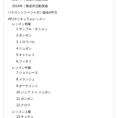
2016年｜教室外活動実績
パスマントリージャポン協会(APJ)
APJカリキュラムレッスン
レッスン初級
1.サンプル・オニョン
2.ポンポン
3.トロワバル
4.リュボン
5.キャトレイ
6.フィオリ
レッスン中級
7.ジョリレーヌ
8.メランジュ
9.オーナメント
10.ジュプ ドゥ リュボン
11.ボンボン
12.クロワ
レッスン上級
13.チュチュ