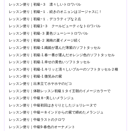
レッスン便り｜初級−３ 凛々しいトロワバル
レッスン便り｜初級−１．続きのオニョンはゴージャスに！
レッスン便り｜初級−１．デコラティブな２点
レッスン便り｜初級1−３ クールビューティなトロワバル
レッスン便り｜初級-３ 夏色ジューシートロワバル
レッスン便り｜初級-２ 湘南の夏イメージ続く
レッスン便り｜初級-1.織姫が選んだ薄紫のソフトタッセル
レッスン便り｜初級-1.春一番が運んだオレンジ色のソフトタッセル
レッスン便り｜初級-1.幸せの黄色いソフトタッセル
レッスン便り｜初級-1.キリッと清々しいブルーのソフトタッセル２種
レッスン便り｜初級-1 微笑みの紫
レッスン便り｜出来立てホヤホヤのピコ
レッスン便り｜体験レッスン初級１タイ王朝のイメージカラーで
レッスン便り｜中級８−美しいメランジュ
レッスン便り｜中級初回はきりりとしたジョリレーヌで
レッスン便り｜中級ー８インドからの紫で締めたメランジュ
レッスン便り｜中級ラストのクロワ
レッスン便り｜中級9-春色のオーナメント