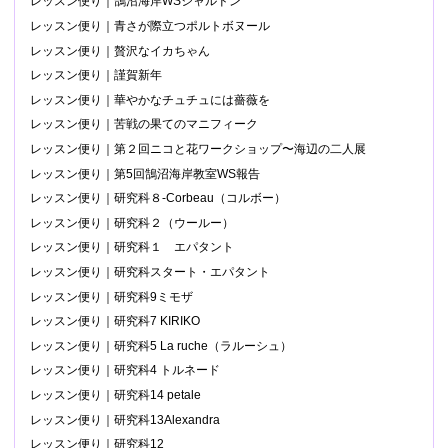
レッスン便り｜鵠沼海岸WSシャルドン
レッスン便り｜青さが際立つポルトボヌール
レッスン便り｜贅沢なイカちゃん
レッスン便り｜謹賀新年
レッスン便り｜華やかなチュチュには薔薇を
レッスン便り｜苦戦の果てのマニフィーク
レッスン便り｜第２回ニコと花ワークショップ〜海辺の二人展
レッスン便り｜第5回鵠沼海岸教室WS報告
レッスン便り｜研究科８-Corbeau（コルボー）
レッスン便り｜研究科２（ウールー）
レッスン便り｜研究科１ エパタント
レッスン便り｜研究科スタート・エパタント
レッスン便り｜研究科9ミモザ
レッスン便り｜研究科7 KIRIKO
レッスン便り｜研究科5 La ruche（ラルーシュ）
レッスン便り｜研究科4 トルネード
レッスン便り｜研究科14 petale
レッスン便り｜研究科13Alexandra
レッスン便り｜研究科12