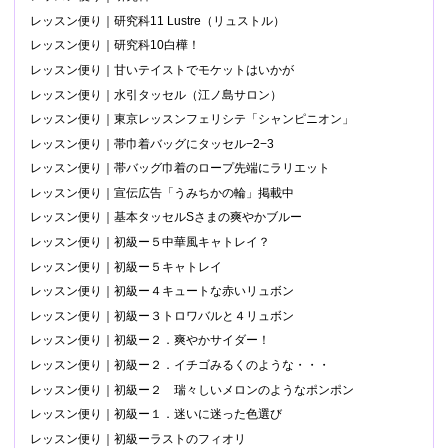
レッスン便り｜研究科11 Lustre（リュストル）
レッスン便り｜研究科10白樺！
レッスン便り｜甘いテイストでモケットはいかが
レッスン便り｜水引タッセル（江ノ島サロン）
レッスン便り｜東京レッスンフェリシテ「シャンピニオン」
レッスン便り｜帯巾着バッグにタッセル−2−3
レッスン便り｜帯バッグ巾着のロープ先端にラリエット
レッスン便り｜宣伝広告「うみちかの輪」掲載中
レッスン便り｜基本タッセルSさまの爽やかブルー
レッスン便り｜初級ー５中華風キャトレイ？
レッスン便り｜初級ー５キャトレイ
レッスン便り｜初級ー４キュートな赤いリュボン
レッスン便り｜初級ー３トロワバルと４リュボン
レッスン便り｜初級ー２．爽やかサイダー！
レッスン便り｜初級ー２．イチゴみるくのような・・・
レッスン便り｜初級ー２ 瑞々しいメロンのようなポンポン
レッスン便り｜初級ー１．迷いに迷った色選び
レッスン便り｜初級ーラストのフィオリ