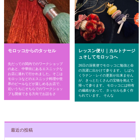
レッスン便り｜カルトナージ
モロッコからのタッセル
ュそしてモロッコへ
先だっての関内でのワークショップ
26日の深夜便でモロッコに勉強と命
のあと、中華街にあるエスニックな
の洗濯に出かけて参ります。 しばら
お店に連れて行かれました。そこは
くラナン・レイの更新が出来ません
モロッコなどのエスニック料理や世
が、きっとたくさんの宝物を抱えて
界のビールなどが楽しめるお店で、
帰って参ります。 モロッコには特有
近いうちにそちらでのワークショッ
の繊維があって、タッセルも多く作
プも開催できる方向でお話をさ
られています。 そんな
POST NAVIGATION
最近の投稿