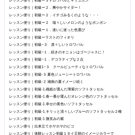
レッスン便り｜初級ー３トロワバルと４リュボン
レッスン便り｜初級ー２．爽やかサイダー！
レッスン便り｜初級ー２．イチゴみるくのような・・・
レッスン便り｜初級ー２ 瑞々しいメロンのようなポンポン
レッスン便り｜初級ー１．迷いに迷った色選び
レッスン便り｜初級ーラストのフィオリ
レッスン便り｜初級−３ 凛々しいトロワバル
レッスン便り｜初級−１．続きのオニョンはゴージャスに！
レッスン便り｜初級−１．デコラティブな２点
レッスン便り｜初級1−３ クールビューティなトロワバル
レッスン便り｜初級-３ 夏色ジューシートロワバル
レッスン便り｜初級-２ 湘南の夏イメージ続く
レッスン便り｜初級-1.織姫が選んだ薄紫のソフトタッセル
レッスン便り｜初級-1.春一番が運んだオレンジ色のソフトタッセル
レッスン便り｜初級-1.幸せの黄色いソフトタッセル
レッスン便り｜初級-1.キリッと清々しいブルーのソフトタッセル２種
レッスン便り｜初級-1 微笑みの紫
レッスン便り｜出来立てホヤホヤのピコ
レッスン便り｜体験レッスン初級１タイ王朝のイメージカラーで