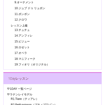
9.オーナメント
10.ジュプ ドゥ リュボン
11.ボンボン
12.クロワ
レッスン上級
13.チュチュ
14.アンフィレ
15.ビジュー
16.ロゼット
17.オペラ
18.マニフィーク
19.フィオリ（オリジナル）
1Dayレッスン
💛1DAY 一覧ページ
💛ラナンレイモデル
R1.Tiare（ティアレ）
R2.Petit poisson（プティプワゾン）