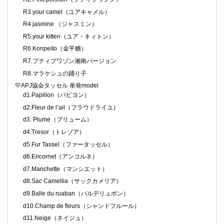
R3.your camel（ユアキャメル）
R4.jasmine （ジャスミン）
R5.your kitten（ユア・キィトン）
R6.Konpeito（金平糖）
R7.プティプワゾン湘南バージョン
R8.マラケシュの踊り子
💛APJ協会タッセル 単発model
d1.Papillon（パピヨン）
d2.Fleur de l’ail（フラウドライユ）
d3. Plume（プリューム）
d4.Tresor（トレゾア）
d5.Fur Tassel（ファータッセル）
d6.Encornet（アンコルネ）
d7.Manchette（マンシエット）
d8.Sac Camellia（サックカメリア）
d9.Balle du ruaban（バルデリュボン）
d10.Champ de fleurs（シャンドフルール）
d11.Neige（ネイジュ）