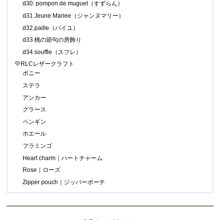
d30. pompon de muguet（すずらん）
d31.Jeune Mariee（ジャンヌマリー）
d32.paille（パイユ）
d33.桃の節句の房飾り
d34.souffle（スフレ）
💛RLCレザークラフト
ポニー
ステラ
アンカー
グラース
ペンギン
ホエール
フラミンゴ
Heart charm｜ハートチャーム
Rose｜ローズ
Zipper pouch｜ジッパーポーチ