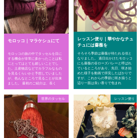
レッスン便り｜華やかなチュ
モロッコ｜マラケシュにて
チュには薔薇を
そろそろ季節は薔薇が待たれる頃と
モロッコの旅の中でタッセルを目に
なりました。 過日出かけたモロッコ
する機会が非常に多かったことは私
にも薔薇の谷ローズバレーと呼ばれ
にとってはとても嬉しいことでし
ているところがあり、先日、咲き始
た。土産物店などでカラフルなもの
めた様子を動画で拝見したばかりで
を見るくらいかと予想していました
すが、これからの季節に咲き揃うと
が、色んなところで見ることが出来
辺り一面は良い香りで包まれ
ました。 最初のご紹介は、長く
レッスン便り
世界のタッセル