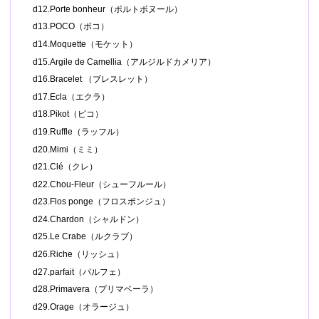
d12.Porte bonheur（ポルトボヌール）
d13.POCO（ポコ）
d14.Moquette（モケット）
d15.Argile de Camellia（アルジルドカメリア）
d16.Bracelet （ブレスレット）
d17.Ecla（エクラ）
d18.Pikot（ピコ）
d19.Ruffle（ラッフル）
d20.Mimi（ミミ）
d21.Clé（クレ）
d22.Chou-Fleur（シューフルール）
d23.Flos ponge（フロスポンジュ）
d24.Chardon（シャルドン）
d25.Le Crabe（ルクラブ）
d26.Riche（リッシュ）
d27.parfait（パルフェ）
d28.Primavera（プリマベーラ）
d29.Orage（オラージュ）