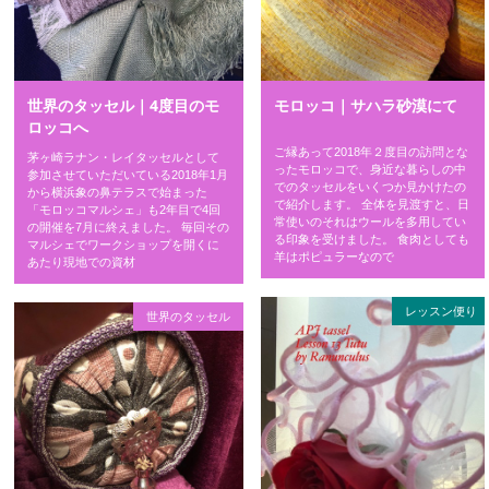
モロッコ｜サハラ砂漠にて
世界のタッセル｜4度目のモ
ロッコへ
ご縁あって2018年２度目の訪問とな
茅ヶ崎ラナン・レイタッセルとして
ったモロッコで、身近な暮らしの中
参加させていただいている2018年1月
でのタッセルをいくつか見かけたの
から横浜象の鼻テラスで始まった
で紹介します。 全体を見渡すと、日
「モロッコマルシェ」も2年目で4回
常使いのそれはウールを多用してい
の開催を7月に終えました。 毎回その
る印象を受けました。 食肉としても
マルシェでワークショップを開くに
羊はポピュラーなので
あたり現地での資材
レッスン便り
世界のタッセル