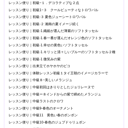
レッスン便り｜初級−１．デコラティブな２点
レッスン便り｜初級1−３ クールビューティなトロワバル
レッスン便り｜初級-３ 夏色ジューシートロワバル
レッスン便り｜初級-２ 湘南の夏イメージ続く
レッスン便り｜初級-1.織姫が選んだ薄紫のソフトタッセル
レッスン便り｜初級-1.春一番が運んだオレンジ色のソフトタッセル
レッスン便り｜初級-1.幸せの黄色いソフトタッセル
レッスン便り｜初級-1.キリッと清々しいブルーのソフトタッセル２種
レッスン便り｜初級-1 微笑みの紫
レッスン便り｜出来立てホヤホヤのピコ
レッスン便り｜体験レッスン初級１タイ王朝のイメージカラーで
レッスン便り｜中級８−美しいメランジュ
レッスン便り｜中級初回はきりりとしたジョリレーヌで
レッスン便り｜中級ー８インドからの紫で締めたメランジュ
レッスン便り｜中級ラストのクロワ
レッスン便り｜中級9-春色のオーナメント
レッスン便り｜中級11 黄色い春のボンボン
レッスン便り｜中級10-春色のジュプドゥリュボン