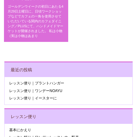
ゴールデンウイークの初日にあたる4
月29日土曜日に、日頃ワークショッ
プなどでカフェの一角を使用させて
いただいている関内のカフェダイニ
ング／PLUSにて、ハンドメイドマー
ケットが開催されました。 私は小物
（実は小物はあまり
POST NAVIGATION
最近の投稿
レッスン便り｜プラントハンガー
レッスン便り｜ワンデーNOAYU
レッスン便り｜イースターに
レッスン便り
基本にかえり