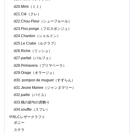
d20.Mimi（ミミ）
d21.Clé（クレ）
d22.Chou-Fleur（シューフルール）
d23.Flos ponge（フロスポンジュ）
d24.Chardon（シャルドン）
d25.Le Crabe（ルクラブ）
d26.Riche（リッシュ）
d27.parfait（パルフェ）
d28.Primavera（プリマベーラ）
d29.Orage（オラージュ）
d30. pompon de muguet（すずらん）
d31.Jeune Mariee（ジャンヌマリー）
d32.paille（パイユ）
d33.桃の節句の房飾り
d34.souffle（スフレ）
💛RLCレザークラフト
ポニー
ステラ