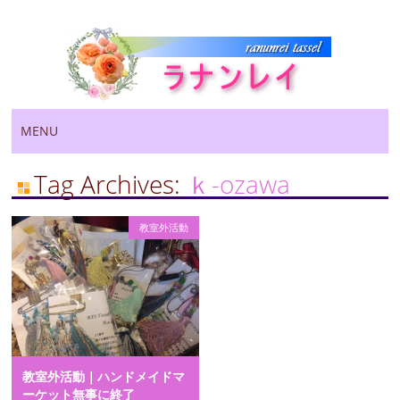
Main menu
Skip
MENU
to
content
Tag Archives:
ｋ-ozawa
教室外活動
教室外活動｜ハンドメイドマ
ーケット無事に終了