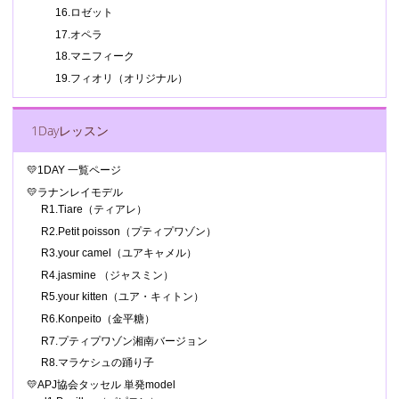
16.ロゼット
17.オペラ
18.マニフィーク
19.フィオリ（オリジナル）
1Dayレッスン
💛1DAY 一覧ページ
💛ラナンレイモデル
R1.Tiare（ティアレ）
R2.Petit poisson（プティプワゾン）
R3.your camel（ユアキャメル）
R4.jasmine （ジャスミン）
R5.your kitten（ユア・キィトン）
R6.Konpeito（金平糖）
R7.プティプワゾン湘南バージョン
R8.マラケシュの踊り子
💛APJ協会タッセル 単発model