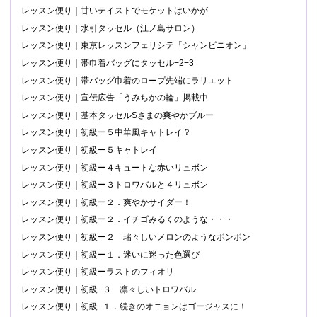
レッスン便り｜甘いテイストでモケットはいかが
レッスン便り｜水引タッセル（江ノ島サロン）
レッスン便り｜東京レッスンフェリシテ「シャンピニオン」
レッスン便り｜帯巾着バッグにタッセル−2−3
レッスン便り｜帯バッグ巾着のロープ先端にラリエット
レッスン便り｜宣伝広告「うみちかの輪」掲載中
レッスン便り｜基本タッセルSさまの爽やかブルー
レッスン便り｜初級ー５中華風キャトレイ？
レッスン便り｜初級ー５キャトレイ
レッスン便り｜初級ー４キュートな赤いリュボン
レッスン便り｜初級ー３トロワバルと４リュボン
レッスン便り｜初級ー２．爽やかサイダー！
レッスン便り｜初級ー２．イチゴみるくのような・・・
レッスン便り｜初級ー２ 瑞々しいメロンのようなポンポン
レッスン便り｜初級ー１．迷いに迷った色選び
レッスン便り｜初級ーラストのフィオリ
レッスン便り｜初級−３ 凛々しいトロワバル
レッスン便り｜初級−１．続きのオニョンはゴージャスに！