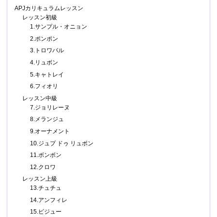
APJカリキュラムレッスン
レッスン初級
1.サンプル・オニョン
2.ポンポン
3.トロワバル
4.リュボン
5.キャトレイ
6.フィオリ
レッスン中級
7.ジョリレーヌ
8.メランジュ
9.オーナメント
10.ジュプ ドゥ リュボン
11.ボンボン
12.クロワ
レッスン上級
13.チュチュ
14.アンフィレ
15.ビジュー