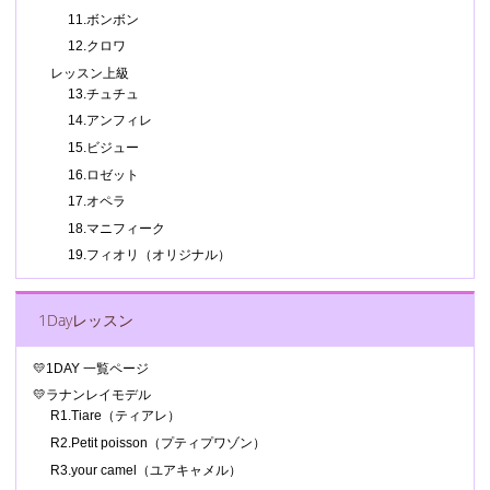
11.ボンボン
12.クロワ
レッスン上級
13.チュチュ
14.アンフィレ
15.ビジュー
16.ロゼット
17.オペラ
18.マニフィーク
19.フィオリ（オリジナル）
1Dayレッスン
💛1DAY 一覧ページ
💛ラナンレイモデル
R1.Tiare（ティアレ）
R2.Petit poisson（プティプワゾン）
R3.your camel（ユアキャメル）