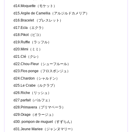
d14.Moquette（モケット）
d15.Argile de Camellia（アルジルドカメリア）
d16.Bracelet （ブレスレット）
d17.Ecla（エクラ）
d18.Pikot（ピコ）
d19.Ruffle（ラッフル）
d20.Mimi（ミミ）
d21.Clé（クレ）
d22.Chou-Fleur（シューフルール）
d23.Flos ponge（フロスポンジュ）
d24.Chardon（シャルドン）
d25.Le Crabe（ルクラブ）
d26.Riche（リッシュ）
d27.parfait（パルフェ）
d28.Primavera（プリマベーラ）
d29.Orage（オラージュ）
d30. pompon de muguet（すずらん）
d31.Jeune Mariee（ジャンヌマリー）