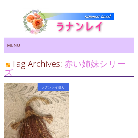
Main menu
Skip
MENU
to
content
Tag Archives:
赤い姉妹シリー
ズ
ラナンレイ便り