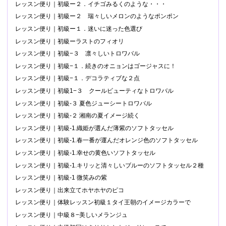
レッスン便り｜初級ー２．イチゴみるくのような・・・
レッスン便り｜初級ー２ 瑞々しいメロンのようなポンポン
レッスン便り｜初級ー１．迷いに迷った色選び
レッスン便り｜初級ーラストのフィオリ
レッスン便り｜初級−３ 凛々しいトロワバル
レッスン便り｜初級−１．続きのオニョンはゴージャスに！
レッスン便り｜初級−１．デコラティブな２点
レッスン便り｜初級1−３ クールビューティなトロワバル
レッスン便り｜初級-３ 夏色ジューシートロワバル
レッスン便り｜初級-２ 湘南の夏イメージ続く
レッスン便り｜初級-1.織姫が選んだ薄紫のソフトタッセル
レッスン便り｜初級-1.春一番が運んだオレンジ色のソフトタッセル
レッスン便り｜初級-1.幸せの黄色いソフトタッセル
レッスン便り｜初級-1.キリッと清々しいブルーのソフトタッセル２種
レッスン便り｜初級-1 微笑みの紫
レッスン便り｜出来立てホヤホヤのピコ
レッスン便り｜体験レッスン初級１タイ王朝のイメージカラーで
レッスン便り｜中級８−美しいメランジュ