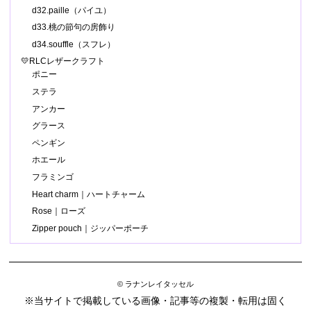
d32.paille（パイユ）
d33.桃の節句の房飾り
d34.souffle（スフレ）
💛RLCレザークラフト
ポニー
ステラ
アンカー
グラース
ペンギン
ホエール
フラミンゴ
Heart charm｜ハートチャーム
Rose｜ローズ
Zipper pouch｜ジッパーポーチ
© ラナンレイタッセル
※当サイトで掲載している画像・記事等の複製・転用は固く