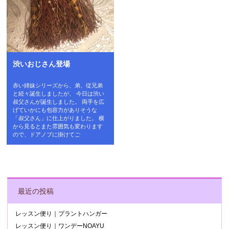
渋いおじさん登場
赤い姉妹シリーズから、弟、従兄弟
と続々誕生しましたが、 今日は渋い
叔父さんが誕生しました。 両手を広
げていかにも包容力がありそうな
「叔父さん」に仕上がりました。 横
から見るとまた雰囲気も変わります
ので、ドアノブに掛けてご
POST NAVIGATION
最近の投稿
レッスン便り｜プラントハンガー
レッスン便り｜ワンデーNOAYU