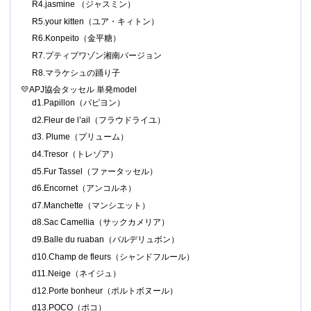
R4.jasmine （ジャスミン）
R5.your kitten（ユア・キィトン）
R6.Konpeito（金平糖）
R7.プティプワゾン湘南バージョン
R8.マラケシュの踊り子
💛APJ協会タッセル 単発model
d1.Papillon（パピヨン）
d2.Fleur de l’ail（フラウドライユ）
d3. Plume（プリューム）
d4.Tresor（トレゾア）
d5.Fur Tassel（ファータッセル）
d6.Encornet（アンコルネ）
d7.Manchette（マンシエット）
d8.Sac Camellia（サックカメリア）
d9.Balle du ruaban（バルデリュボン）
d10.Champ de fleurs（シャンドフルール）
d11.Neige（ネイジュ）
d12.Porte bonheur（ポルトボヌール）
d13.POCO（ポコ）