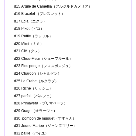
d15.Argile de Camellia（アルジルドカメリア）
d16.Bracelet （ブレスレット）
d17.Ecla（エクラ）
d18.Pikot（ピコ）
d19.Ruffle（ラッフル）
d20.Mimi（ミミ）
d21.Clé（クレ）
d22.Chou-Fleur（シューフルール）
d23.Flos ponge（フロスポンジュ）
d24.Chardon（シャルドン）
d25.Le Crabe（ルクラブ）
d26.Riche（リッシュ）
d27.parfait（パルフェ）
d28.Primavera（プリマベーラ）
d29.Orage（オラージュ）
d30. pompon de muguet（すずらん）
d31.Jeune Mariee（ジャンヌマリー）
d32.paille（パイユ）