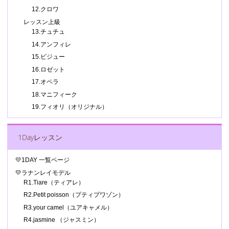
12.クロワ
レッスン上級
13.チュチュ
14.アンフィレ
15.ビジュー
16.ロゼット
17.オペラ
18.マニフィーク
19.フィオリ（オリジナル）
1Dayレッスン
💛1DAY 一覧ページ
💛ラナンレイモデル
R1.Tiare（ティアレ）
R2.Petit poisson（プティプワゾン）
R3.your camel（ユアキャメル）
R4.jasmine （ジャスミン）