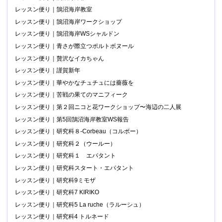
レッスン便り｜鵠沼海岸教室
レッスン便り｜鵠沼海岸ワークショップ
レッスン便り｜鵠沼海岸WSシャルドン
レッスン便り｜青さが際立つポルトボヌール
レッスン便り｜贅沢なイカちゃん
レッスン便り｜謹賀新年
レッスン便り｜華やかなチュチュには薔薇を
レッスン便り｜苦戦の果てのマニフィーク
レッスン便り｜第２回ニコと花ワークショップ〜海辺の二人展
レッスン便り｜第5回鵠沼海岸教室WS報告
レッスン便り｜研究科８-Corbeau（コルボー）
レッスン便り｜研究科２（ウールー）
レッスン便り｜研究科１ エパタント
レッスン便り｜研究科スタート・エパタント
レッスン便り｜研究科9ミモザ
レッスン便り｜研究科7 KIRIKO
レッスン便り｜研究科5 La ruche（ラルーシュ）
レッスン便り｜研究科4 トルネード