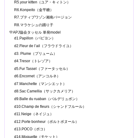
R5.your kitten（ユア・キィトン）
R6.Konpeito（金平糖）
R7.プティプワゾン湘南バージョン
R8.マラケシュの踊り子
💛APJ協会タッセル 単発model
d1.Papillon（パピヨン）
d2.Fleur de l’ail（フラウドライユ）
d3. Plume（プリューム）
d4.Tresor（トレゾア）
d5.Fur Tassel（ファータッセル）
d6.Encornet（アンコルネ）
d7.Manchette（マンシエット）
d8.Sac Camellia（サックカメリア）
d9.Balle du ruaban（バルデリュボン）
d10.Champ de fleurs（シャンドフルール）
d11.Neige（ネイジュ）
d12.Porte bonheur（ポルトボヌール）
d13.POCO（ポコ）
d14.Moquette（モケット）