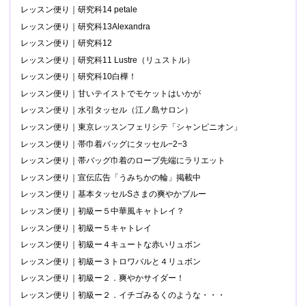
レッスン便り｜研究科14 petale
レッスン便り｜研究科13Alexandra
レッスン便り｜研究科12
レッスン便り｜研究科11 Lustre（リュストル）
レッスン便り｜研究科10白樺！
レッスン便り｜甘いテイストでモケットはいかが
レッスン便り｜水引タッセル（江ノ島サロン）
レッスン便り｜東京レッスンフェリシテ「シャンピニオン」
レッスン便り｜帯巾着バッグにタッセル−2−3
レッスン便り｜帯バッグ巾着のロープ先端にラリエット
レッスン便り｜宣伝広告「うみちかの輪」掲載中
レッスン便り｜基本タッセルSさまの爽やかブルー
レッスン便り｜初級ー５中華風キャトレイ？
レッスン便り｜初級ー５キャトレイ
レッスン便り｜初級ー４キュートな赤いリュボン
レッスン便り｜初級ー３トロワバルと４リュボン
レッスン便り｜初級ー２．爽やかサイダー！
レッスン便り｜初級ー２．イチゴみるくのような・・・