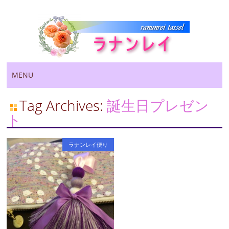
Main menu
Skip
MENU
to
content
Tag Archives:
誕生日プレゼン
ト
ラナンレイ便り