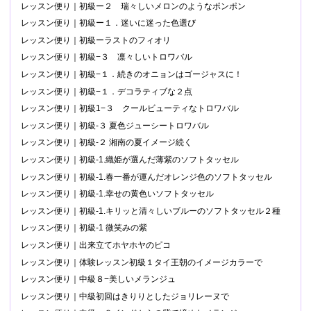
レッスン便り｜初級ー２ 瑞々しいメロンのようなポンポン
レッスン便り｜初級ー１．迷いに迷った色選び
レッスン便り｜初級ーラストのフィオリ
レッスン便り｜初級−３ 凛々しいトロワバル
レッスン便り｜初級−１．続きのオニョンはゴージャスに！
レッスン便り｜初級−１．デコラティブな２点
レッスン便り｜初級1−３ クールビューティなトロワバル
レッスン便り｜初級-３ 夏色ジューシートロワバル
レッスン便り｜初級-２ 湘南の夏イメージ続く
レッスン便り｜初級-1.織姫が選んだ薄紫のソフトタッセル
レッスン便り｜初級-1.春一番が運んだオレンジ色のソフトタッセル
レッスン便り｜初級-1.幸せの黄色いソフトタッセル
レッスン便り｜初級-1.キリッと清々しいブルーのソフトタッセル２種
レッスン便り｜初級-1 微笑みの紫
レッスン便り｜出来立てホヤホヤのピコ
レッスン便り｜体験レッスン初級１タイ王朝のイメージカラーで
レッスン便り｜中級８−美しいメランジュ
レッスン便り｜中級初回はきりりとしたジョリレーヌで