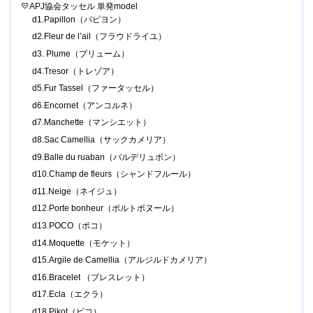
💛APJ協会タッセル 単発model
d1.Papillon（パピヨン）
d2.Fleur de l’ail（フラウドライユ）
d3. Plume（プリューム）
d4.Tresor（トレゾア）
d5.Fur Tassel（ファータッセル）
d6.Encornet（アンコルネ）
d7.Manchette（マンシエット）
d8.Sac Camellia（サックカメリア）
d9.Balle du ruaban（バルデリュボン）
d10.Champ de fleurs（シャンドフルール）
d11.Neige（ネイジュ）
d12.Porte bonheur（ポルトボヌール）
d13.POCO（ポコ）
d14.Moquette（モケット）
d15.Argile de Camellia（アルジルドカメリア）
d16.Bracelet （ブレスレット）
d17.Ecla（エクラ）
d18.Pikot（ピコ）