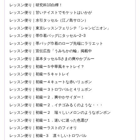
レッスン便り｜研究科10白樺！
レッスン便り｜甘いテイストでモケットはいかが
レッスン便り｜水引タッセル（江ノ島サロン）
レッスン便り｜東京レッスンフェリシテ「シャンピニオン」
レッスン便り｜帯巾着バッグにタッセル−2−3
レッスン便り｜帯バッグ巾着のロープ先端にラリエット
レッスン便り｜宣伝広告「うみちかの輪」掲載中
レッスン便り｜基本タッセルSさまの爽やかブルー
レッスン便り｜初級ー５中華風キャトレイ？
レッスン便り｜初級ー５キャトレイ
レッスン便り｜初級ー４キュートな赤いリュボン
レッスン便り｜初級ー３トロワバルと４リュボン
レッスン便り｜初級ー２．爽やかサイダー！
レッスン便り｜初級ー２．イチゴみるくのような・・・
レッスン便り｜初級ー２ 瑞々しいメロンのようなポンポン
レッスン便り｜初級ー１．迷いに迷った色選び
レッスン便り｜初級ーラストのフィオリ
レッスン便り｜初級−３ 凛々しいトロワバル