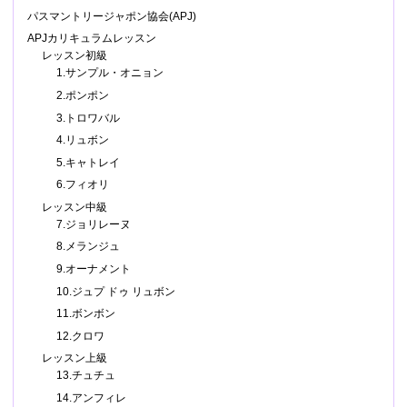
パスマントリージャポン協会(APJ)
APJカリキュラムレッスン
レッスン初級
1.サンプル・オニョン
2.ポンポン
3.トロワバル
4.リュボン
5.キャトレイ
6.フィオリ
レッスン中級
7.ジョリレーヌ
8.メランジュ
9.オーナメント
10.ジュプ ドゥ リュボン
11.ボンボン
12.クロワ
レッスン上級
13.チュチュ
14.アンフィレ