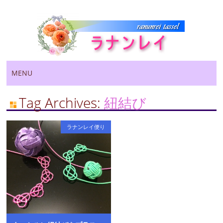
Main menu
Skip
MENU
to
content
Tag Archives:
紐結び
ラナンレイ便り