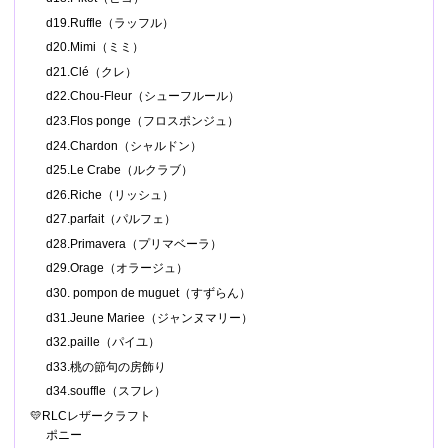
d19.Ruffle（ラッフル）
d20.Mimi（ミミ）
d21.Clé（クレ）
d22.Chou-Fleur（シューフルール）
d23.Flos ponge（フロスポンジュ）
d24.Chardon（シャルドン）
d25.Le Crabe（ルクラブ）
d26.Riche（リッシュ）
d27.parfait（パルフェ）
d28.Primavera（プリマベーラ）
d29.Orage（オラージュ）
d30. pompon de muguet（すずらん）
d31.Jeune Mariee（ジャンヌマリー）
d32.paille（パイユ）
d33.桃の節句の房飾り
d34.souffle（スフレ）
💛RLCレザークラフト
ポニー