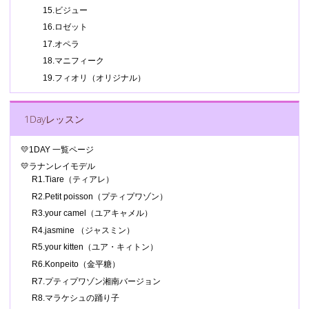
15.ビジュー
16.ロゼット
17.オペラ
18.マニフィーク
19.フィオリ（オリジナル）
1Dayレッスン
💛1DAY 一覧ページ
💛ラナンレイモデル
R1.Tiare（ティアレ）
R2.Petit poisson（プティプワゾン）
R3.your camel（ユアキャメル）
R4.jasmine （ジャスミン）
R5.your kitten（ユア・キィトン）
R6.Konpeito（金平糖）
R7.プティプワゾン湘南バージョン
R8.マラケシュの踊り子