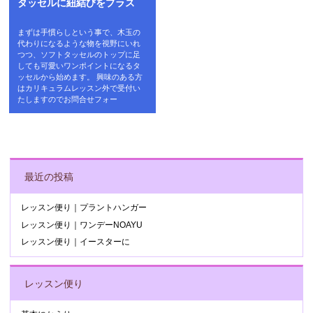
タッセルに紐結びをプラス
まずは手慣らしという事で、木玉の
代わりになるような物を視野にいれ
つつ、ソフトタッセルのトップに足
しても可愛いワンポイントになるタ
ッセルから始めます。 興味のある方
はカリキュラムレッスン外で受付い
たしますのでお問合せフォー
POST NAVIGATION
最近の投稿
レッスン便り｜プラントハンガー
レッスン便り｜ワンデーNOAYU
レッスン便り｜イースターに
レッスン便り