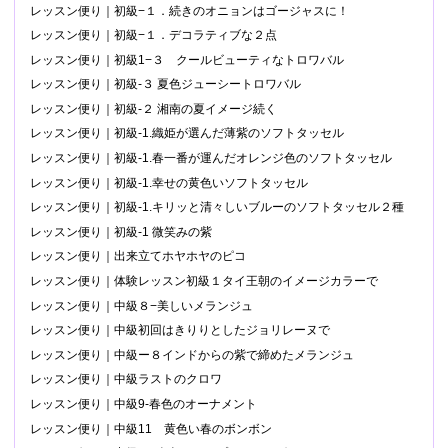
レッスン便り｜初級−１．続きのオニョンはゴージャスに！
レッスン便り｜初級−１．デコラティブな２点
レッスン便り｜初級1−３ クールビューティなトロワバル
レッスン便り｜初級-３ 夏色ジューシートロワバル
レッスン便り｜初級-２ 湘南の夏イメージ続く
レッスン便り｜初級-1.織姫が選んだ薄紫のソフトタッセル
レッスン便り｜初級-1.春一番が運んだオレンジ色のソフトタッセル
レッスン便り｜初級-1.幸せの黄色いソフトタッセル
レッスン便り｜初級-1.キリッと清々しいブルーのソフトタッセル２種
レッスン便り｜初級-1 微笑みの紫
レッスン便り｜出来立てホヤホヤのピコ
レッスン便り｜体験レッスン初級１タイ王朝のイメージカラーで
レッスン便り｜中級８−美しいメランジュ
レッスン便り｜中級初回はきりりとしたジョリレーヌで
レッスン便り｜中級ー８インドからの紫で締めたメランジュ
レッスン便り｜中級ラストのクロワ
レッスン便り｜中級9-春色のオーナメント
レッスン便り｜中級11 黄色い春のボンボン