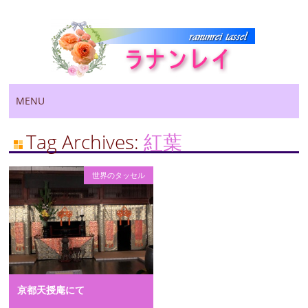
Main menu
Skip
MENU
to
content
Tag Archives:
紅葉
世界のタッセル
京都天授庵にて