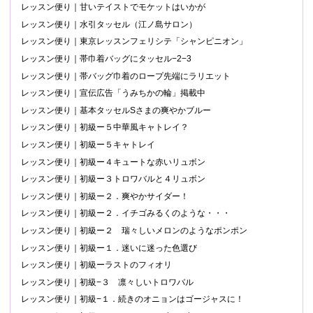
レッスン便り｜甘いテイストでモケットはいかが
レッスン便り｜水引タッセル（江ノ島サロン）
レッスン便り｜東京レッスンフェリシテ「シャンピニオン」
レッスン便り｜帯巾着バッグにタッセル−2−3
レッスン便り｜帯バッグ巾着のロープ先端にラリエット
レッスン便り｜宣伝広告「うみちかの輪」掲載中
レッスン便り｜基本タッセルSさまの爽やかブルー
レッスン便り｜初級ー５中華風キャトレイ？
レッスン便り｜初級ー５キャトレイ
レッスン便り｜初級ー４キュートな赤いリュボン
レッスン便り｜初級ー３トロワバルと４リュボン
レッスン便り｜初級ー２．爽やかサイダー！
レッスン便り｜初級ー２．イチゴみるくのような・・・
レッスン便り｜初級ー２ 瑞々しいメロンのようなポンポン
レッスン便り｜初級ー１．迷いに迷った色選び
レッスン便り｜初級ーラストのフィオリ
レッスン便り｜初級−３ 凛々しいトロワバル
レッスン便り｜初級−１．続きのオニョンはゴージャスに！