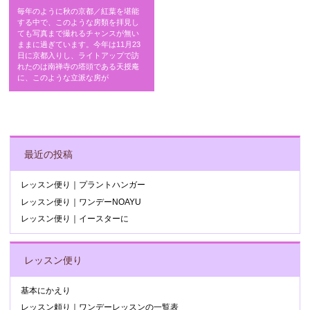
毎年のように秋の京都／紅葉を堪能
する中で、このような房類を拝見し
ても写真まで撮れるチャンスが無い
ままに過ぎています。今年は11月23
日に京都入りし、ライトアップで訪
れたのは南禅寺の塔頭である天授庵
に、このような立派な房が
POST NAVIGATION
最近の投稿
レッスン便り｜プラントハンガー
レッスン便り｜ワンデーNOAYU
レッスン便り｜イースターに
レッスン便り
基本にかえり
レッスン頼り｜ワンデーレッスンの一覧表