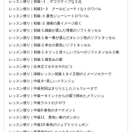
レッスン便り｜初級−１．デコラティブな２点
レッスン便り｜初級1−３ クールビューティなトロワバル
レッスン便り｜初級-３ 夏色ジューシートロワバル
レッスン便り｜初級-２ 湘南の夏イメージ続く
レッスン便り｜初級-1.織姫が選んだ薄紫のソフトタッセル
レッスン便り｜初級-1.春一番が運んだオレンジ色のソフトタッセル
レッスン便り｜初級-1.幸せの黄色いソフトタッセル
レッスン便り｜初級-1.キリッと清々しいブルーのソフトタッセル２種
レッスン便り｜初級-1 微笑みの紫
レッスン便り｜出来立てホヤホヤのピコ
レッスン便り｜体験レッスン初級１タイ王朝のイメージカラーで
レッスン便り｜中級８−美しいメランジュ
レッスン便り｜中級初回はきりりとしたジョリレーヌで
レッスン便り｜中級ー８インドからの紫で締めたメランジュ
レッスン便り｜中級ラストのクロワ
レッスン便り｜中級9-春色のオーナメント
レッスン便り｜中級11 黄色い春のボンボン
レッスン便り｜中級10-春色のジュプドゥリュボン
レッスン便り｜世界旅行がしたくなるバルデリュボン