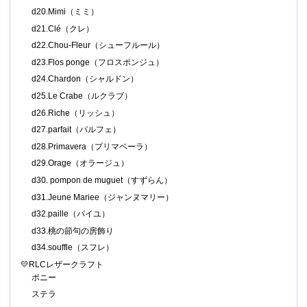
d20.Mimi（ミミ）
d21.Clé（クレ）
d22.Chou-Fleur（シューフルール）
d23.Flos ponge（フロスポンジュ）
d24.Chardon（シャルドン）
d25.Le Crabe（ルクラブ）
d26.Riche（リッシュ）
d27.parfait（パルフェ）
d28.Primavera（プリマベーラ）
d29.Orage（オラージュ）
d30. pompon de muguet（すずらん）
d31.Jeune Mariee（ジャンヌマリー）
d32.paille（パイユ）
d33.桃の節句の房飾り
d34.souffle（スフレ）
💛RLCレザークラフト
ポニー
ステラ