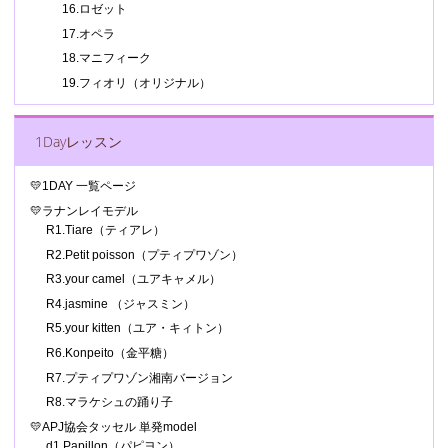
16.ロゼット
17.オペラ
18.マニフィーク
19.フィオリ（オリジナル）
1Dayレッスン
💛1DAY 一覧ページ
💛ラナンレイモデル
R1.Tiare（ティアレ）
R2.Petit poisson（プティプワゾン）
R3.your camel（ユアキャメル）
R4.jasmine （ジャスミン）
R5.your kitten（ユア・キィトン）
R6.Konpeito（金平糖）
R7.プティプワゾン湘南バージョン
R8.マラケシュの踊り子
💛APJ協会タッセル 単発model
d1.Papillon（パピヨン）