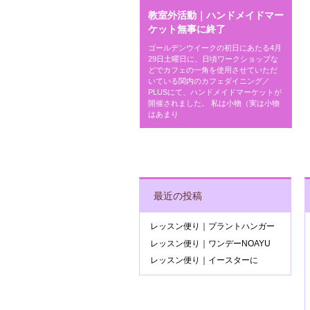
教室外活動｜ハンドメイドマー
ケット無事に終了
ゴールデンウイークの初日にあたる4月
29日土曜日に、日頃ワークショップな
どでカフェの一角を使用させていただ
いている関内のカフェダイニング／
PLUSにて、ハンドメイドマーケットが
開催されました。 私は小物（実は小物
はあまり
POST NAVIGATIO
最近の投稿
レッスン便り｜プラントハンガー
レッスン便り｜ワンデーNOAYU
レッスン便り｜イースターに