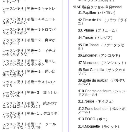
ャトレイ？
💛APJ協会タッセル 単発model
レッスン便り｜初級ー５キャトレ
イ
d1.Papillon（パピヨン）
レッスン便り｜初級ー４キュート
d2.Fleur de l’ail（フラウドライ
な赤いリュボン
ユ）
レッスン便り｜初級ー３トロワバ
d3. Plume（プリューム）
ルと４リュボン
d4.Tresor（トレゾア）
レッスン便り｜初級ー２．爽やか
サイダー！
d5.Fur Tassel（ファータッセ
ル）
レッスン便り｜初級ー２．イチゴ
みるくのような・・・
d6.Encornet（アンコルネ）
レッスン便り｜初級ー２ 瑞々し
d7.Manchette（マンシエット）
いメロンのようなポンポン
d8.Sac Camellia（サックカメ
レッスン便り｜初級ー１．迷いに
リア）
迷った色選び
d9.Balle du ruaban（バルデリ
レッスン便り｜初級ーラストのフ
ュボン）
ィオリ
d10.Champ de fleurs（シャン
レッスン便り｜初級−３ 凛々しい
ドフルール）
トロワバル
d11.Neige（ネイジュ）
レッスン便り｜初級−１．続きのオ
ニョンはゴージャスに！
d12.Porte bonheur（ポルトボ
ヌール）
レッスン便り｜初級−１．デコラテ
ィブな２点
d13.POCO（ポコ）
レッスン便り｜初級1−３ クール
d14.Moquette（モケット）
ビューティなトロワバル