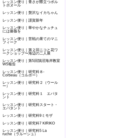
レッスン便り｜青さが際立つポル
トボヌール
レッスン便り｜贅沢なイカちゃん
レッスン便り｜謹賀新年
レッスン便り｜華やかなチュチュ
には薔薇を
レッスン便り｜苦戦の果てのマニ
フィーク
レッスン便り｜第２回ニコと花ワ
ークショップ〜海辺の二人展
レッスン便り｜第5回鵠沼海岸教室
WS報告
レッスン便り｜研究科８-
Corbeau（コルボー）
レッスン便り｜研究科２（ウール
ー）
レッスン便り｜研究科１ エパタ
ント
レッスン便り｜研究科スタート・
エパタント
レッスン便り｜研究科9ミモザ
レッスン便り｜研究科7 KIRIKO
レッスン便り｜研究科5 La
ruche（ラルーシュ）