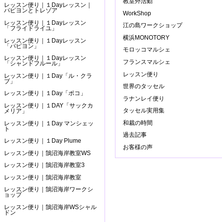
教室外活動
レッスン便り｜１Dayレッスン｜
パピヨンとトレゾア
WorkShop
レッスン便り｜１Dayレッスン
江の島ワークショップ
「フライドライユ」
横浜MONOTORY
レッスン便り｜１Dayレッスン
「パピヨン」
モロッコマルシェ
レッスン便り｜１Dayレッスン
フランスマルシェ
「シャンドフルール」
レッスン便り
レッスン便り｜１Day「ル・クラ
ブ」
世界のタッセル
レッスン便り｜１Day「ポコ」
ラナンレイ便り
レッスン便り｜１DAY「サックカ
タッセル実用集
メリア」
和裁の時間
レッスン便り｜１Day マンシェッ
ト
過去記事
レッスン便り｜１Day Plume
お客様の声
レッスン便り｜鵠沼海岸教室WS
レッスン便り｜鵠沼海岸教室3
レッスン便り｜鵠沼海岸教室
レッスン便り｜鵠沼海岸ワークシ
ョップ
レッスン便り｜鵠沼海岸WSシャル
ドン