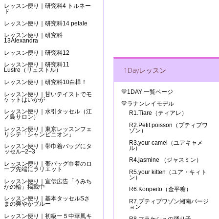
レッスン便り｜研究科4 トルネー
ド
レッスン便り｜研究科14 petale
レッスン便り｜研究科
13Alexandra
レッスン便り｜研究科12
レッスン便り｜研究科11
1Dayレッスン
Lustre（リュストル）
レッスン便り｜研究科10白樺！
💛1DAY 一覧ページ
レッスン便り｜甘いテイストでモ
ケットはいかが
💛ラナンレイモデル
レッスン便り｜水引タッセル（江
R1.Tiare（ティアレ）
ノ島サロン）
R2.Petit poisson（プティプワ
レッスン便り｜東京レッスンフェ
ゾン）
リシテ「シャンピニオン」
R3.your camel（ユアキャメ
レッスン便り｜帯巾着バッグにタ
ル）
ッセル−2−3
R4.jasmine （ジャスミン）
レッスン便り｜帯バッグ巾着のロ
ープ先端にラリエット
R5.your kitten（ユア・キィト
ン）
レッスン便り｜宣伝広告「うみち
かの輪」掲載中
R6.Konpeito（金平糖）
レッスン便り｜基本タッセルSさ
R7.プティプワゾン湘南バージ
まの爽やかブルー
ョン
レッスン便り｜初級ー５中華風キ
R8.マラケシュの踊り子