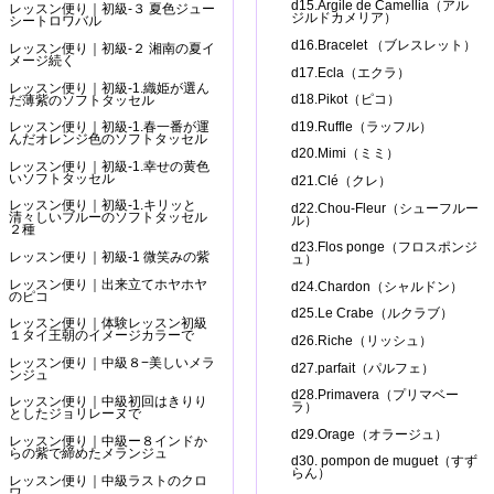
d15.Argile de Camellia（アル
レッスン便り｜初級-３ 夏色ジュー
ジルドカメリア）
シートロワバル
d16.Bracelet （ブレスレット）
レッスン便り｜初級-２ 湘南の夏イ
メージ続く
d17.Ecla（エクラ）
レッスン便り｜初級-1.織姫が選ん
d18.Pikot（ピコ）
だ薄紫のソフトタッセル
d19.Ruffle（ラッフル）
レッスン便り｜初級-1.春一番が運
んだオレンジ色のソフトタッセル
d20.Mimi（ミミ）
レッスン便り｜初級-1.幸せの黄色
いソフトタッセル
d21.Clé（クレ）
レッスン便り｜初級-1.キリッと
d22.Chou-Fleur（シューフルー
清々しいブルーのソフトタッセル
ル）
２種
d23.Flos ponge（フロスポンジ
レッスン便り｜初級-1 微笑みの紫
ュ）
レッスン便り｜出来立てホヤホヤ
d24.Chardon（シャルドン）
のピコ
d25.Le Crabe（ルクラブ）
レッスン便り｜体験レッスン初級
１タイ王朝のイメージカラーで
d26.Riche（リッシュ）
レッスン便り｜中級８−美しいメラ
d27.parfait（パルフェ）
ンジュ
d28.Primavera（プリマベー
レッスン便り｜中級初回はきりり
ラ）
としたジョリレーヌで
d29.Orage（オラージュ）
レッスン便り｜中級ー８インドか
らの紫で締めたメランジュ
d30. pompon de muguet（すず
らん）
レッスン便り｜中級ラストのクロ
ワ