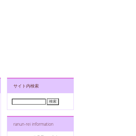
サイト内検索
検
索:
ranun-rei information