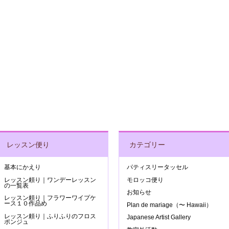
N
レッスン便り
カテゴリー
基本にかえり
パティスリータッセル
レッスン頼り｜ワンデーレッスン
モロッコ便り
の一覧表
お知らせ
レッスン頼り｜フラワーワイプケ
ース１０作品め
Plan de mariage（〜 Hawaii）
レッスン頼り｜ふりふりのフロス
Japanese Artist Gallery
ポンジュ