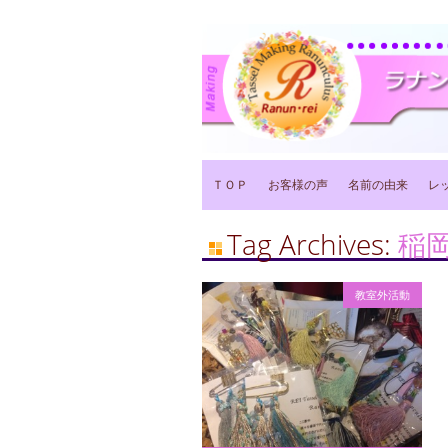
Main menu
Skip
ＴＯＰ
お客様の声
名前の由来
レ
to
content
Tag Archives:
稲
教室外活動