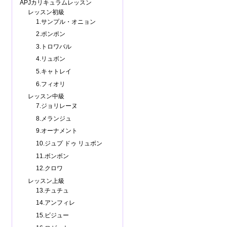
APJカリキュラムレッスン
レッスン初級
1.サンプル・オニョン
2.ポンポン
3.トロワバル
4.リュボン
5.キャトレイ
6.フィオリ
レッスン中級
7.ジョリレーヌ
8.メランジュ
9.オーナメント
10.ジュプ ドゥ リュボン
11.ボンボン
12.クロワ
レッスン上級
13.チュチュ
14.アンフィレ
15.ビジュー