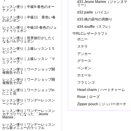
d31.Jeune Mariee（ジャンヌマ
リー）
レッスン便り｜中級9-春色のオー
ナメント
d32.paille（パイユ）
レッスン便り｜中級11 黄色い春
d33.桃の節句の房飾り
のボンボン
d34.souffle（スフレ）
レッスン便り｜中級10-春色のジュ
プドゥリュボン
💛RLCレザークラフト
レッスン便り｜世界旅行がしたく
ポニー
なるバルデリュボン
ステラ
レッスン便り｜上級レッスン１５
ビジュー
アンカー
レッスン便り｜上級レッスン「マ
グラース
ニフィーク」
ペンギン
レッスン便り｜ワークショップ開
催報告その１
ホエール
レッスン便り｜ワークショップ開
フラミンゴ
催報告その2
Heart charm｜ハートチャーム
レッスン便り｜ワークショップin
にこと花
Rose｜ローズ
レッスン便り｜ワンデーレッスン
ーシャルドン
Zipper pouch｜ジッパーポーチ
レッスン便り｜ワンデーレッスン
カテゴリーになった 「Jeune
Mariee」
レッスン便り｜ワンデーレッスン
から新メニューのラッフル