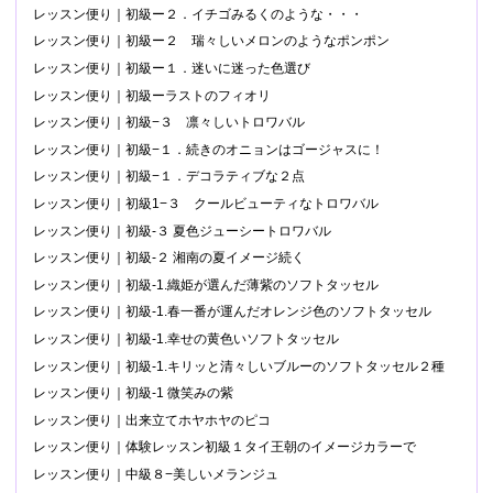
レッスン便り｜初級ー２．イチゴみるくのような・・・
レッスン便り｜初級ー２ 瑞々しいメロンのようなポンポン
レッスン便り｜初級ー１．迷いに迷った色選び
レッスン便り｜初級ーラストのフィオリ
レッスン便り｜初級−３ 凛々しいトロワバル
レッスン便り｜初級−１．続きのオニョンはゴージャスに！
レッスン便り｜初級−１．デコラティブな２点
レッスン便り｜初級1−３ クールビューティなトロワバル
レッスン便り｜初級-３ 夏色ジューシートロワバル
レッスン便り｜初級-２ 湘南の夏イメージ続く
レッスン便り｜初級-1.織姫が選んだ薄紫のソフトタッセル
レッスン便り｜初級-1.春一番が運んだオレンジ色のソフトタッセル
レッスン便り｜初級-1.幸せの黄色いソフトタッセル
レッスン便り｜初級-1.キリッと清々しいブルーのソフトタッセル２種
レッスン便り｜初級-1 微笑みの紫
レッスン便り｜出来立てホヤホヤのピコ
レッスン便り｜体験レッスン初級１タイ王朝のイメージカラーで
レッスン便り｜中級８−美しいメランジュ