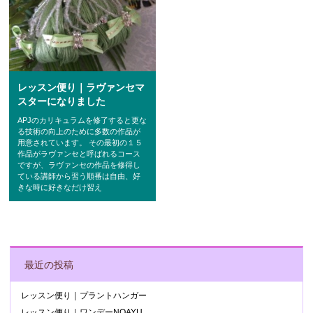
レッスン便り｜ラヴァンセマ
スターになりました
APJのカリキュラムを修了すると更な
る技術の向上のために多数の作品が
用意されています。 その最初の１５
作品がラヴァンセと呼ばれるコース
ですが、ラヴァンセの作品を修得し
ている講師から習う順番は自由、好
きな時に好きなだけ習え
POST NAVIGATION
最近の投稿
レッスン便り｜プラントハンガー
レッスン便り｜ワンデーNOAYU