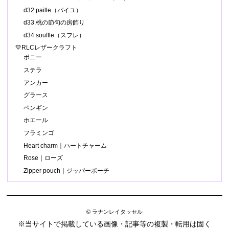
d32.paille（パイユ）
d33.桃の節句の房飾り
d34.souffle（スフレ）
💛RLCレザークラフト
ポニー
ステラ
アンカー
グラース
ペンギン
ホエール
フラミンゴ
Heart charm｜ハートチャーム
Rose｜ローズ
Zipper pouch｜ジッパーポーチ
© ラナンレイタッセル
※当サイトで掲載している画像・記事等の複製・転用は固く