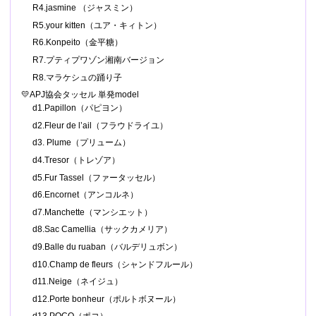
R4.jasmine （ジャスミン）
R5.your kitten（ユア・キィトン）
R6.Konpeito（金平糖）
R7.プティプワゾン湘南バージョン
R8.マラケシュの踊り子
💛APJ協会タッセル 単発model
d1.Papillon（パピヨン）
d2.Fleur de l’ail（フラウドライユ）
d3. Plume（プリューム）
d4.Tresor（トレゾア）
d5.Fur Tassel（ファータッセル）
d6.Encornet（アンコルネ）
d7.Manchette（マンシエット）
d8.Sac Camellia（サックカメリア）
d9.Balle du ruaban（バルデリュボン）
d10.Champ de fleurs（シャンドフルール）
d11.Neige（ネイジュ）
d12.Porte bonheur（ポルトボヌール）