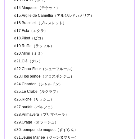
d13.POCO（ポコ）
d14.Moquette（モケット）
d15.Argile de Camellia（アルジルドカメリア）
d16.Bracelet （ブレスレット）
d17.Ecla（エクラ）
d18.Pikot（ピコ）
d19.Ruffle（ラッフル）
d20.Mimi（ミミ）
d21.Clé（クレ）
d22.Chou-Fleur（シューフルール）
d23.Flos ponge（フロスポンジュ）
d24.Chardon（シャルドン）
d25.Le Crabe（ルクラブ）
d26.Riche（リッシュ）
d27.parfait（パルフェ）
d28.Primavera（プリマベーラ）
d29.Orage（オラージュ）
d30. pompon de muguet（すずらん）
d31.Jeune Mariee（ジャンヌマリー）