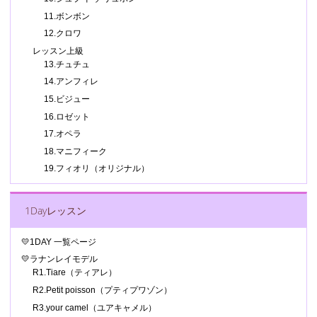
11.ボンボン
12.クロワ
レッスン上級
13.チュチュ
14.アンフィレ
15.ビジュー
16.ロゼット
17.オペラ
18.マニフィーク
19.フィオリ（オリジナル）
1Dayレッスン
💛1DAY 一覧ページ
💛ラナンレイモデル
R1.Tiare（ティアレ）
R2.Petit poisson（プティプワゾン）
R3.your camel（ユアキャメル）