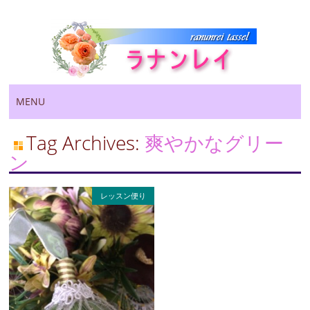
Main menu
Skip
MENU
to
content
Tag Archives:
爽やかなグリー
ン
レッスン便り