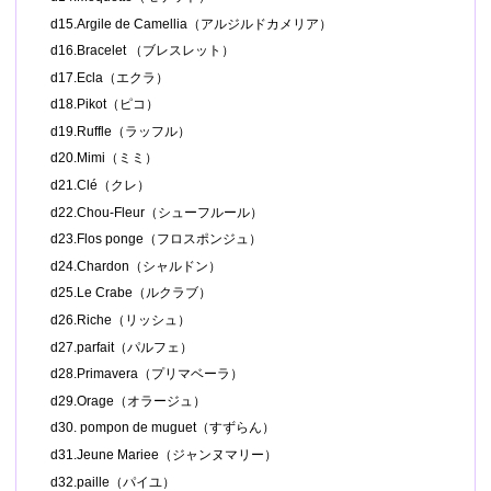
d15.Argile de Camellia（アルジルドカメリア）
d16.Bracelet （ブレスレット）
d17.Ecla（エクラ）
d18.Pikot（ピコ）
d19.Ruffle（ラッフル）
d20.Mimi（ミミ）
d21.Clé（クレ）
d22.Chou-Fleur（シューフルール）
d23.Flos ponge（フロスポンジュ）
d24.Chardon（シャルドン）
d25.Le Crabe（ルクラブ）
d26.Riche（リッシュ）
d27.parfait（パルフェ）
d28.Primavera（プリマベーラ）
d29.Orage（オラージュ）
d30. pompon de muguet（すずらん）
d31.Jeune Mariee（ジャンヌマリー）
d32.paille（パイユ）