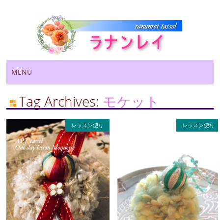
Main menu
Skip
MENU
to
content
Tag Archives:
モケット
レッスン便り
レッスン便り