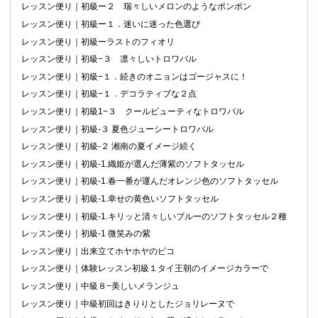
レッスン便り｜初級ー２ 瑞々しいメロンのようなポンポン
レッスン便り｜初級ー１．迷いに迷った色選び
レッスン便り｜初級ーラストのフィオリ
レッスン便り｜初級−３ 凛々しいトロワバル
レッスン便り｜初級−１．続きのオニョンはゴージャスに！
レッスン便り｜初級−１．デコラティブな２点
レッスン便り｜初級1−３ クールビューティなトロワバル
レッスン便り｜初級-３ 夏色ジューシートロワバル
レッスン便り｜初級-２ 湘南の夏イメージ続く
レッスン便り｜初級-1.織姫が選んだ薄紫のソフトタッセル
レッスン便り｜初級-1.春一番が運んだオレンジ色のソフトタッセル
レッスン便り｜初級-1.幸せの黄色いソフトタッセル
レッスン便り｜初級-1.キリッと清々しいブルーのソフトタッセル２種
レッスン便り｜初級-1 微笑みの紫
レッスン便り｜出来立てホヤホヤのピコ
レッスン便り｜体験レッスン初級１タイ王朝のイメージカラーで
レッスン便り｜中級８−美しいメランジュ
レッスン便り｜中級初回はきりりとしたジョリレーヌで