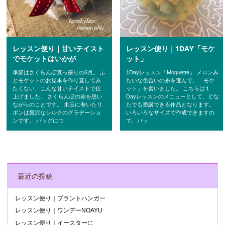
レッスン便り｜甘いテイスト
レッスン便り｜1DAY「モケ
でモケットはいかが
ット」
季節はさくらんぼ真っ盛りの6月。 ふ
1Dayレッスン「Moquette」 メロンみ
とモケットのお見本を作り直してみ
たいな色合いの糸を選んで、「モケ
たくない、こんな甘いテイストで仕
ット」を習いました。 こちらは１
上げました。 さくらんぼの赤を思い
Dayレッスンのメニューとして、どな
ながらのことです。 木玉に巻いたリ
たでも受講できる作品となります。
ボンは贅沢なシルクのグラデーショ
いろいろなサイズで作成できますの
ンです。 バッグにつ
で、バッ
POST NAVIGATION
最近の投稿
レッスン便り｜プラントハンガー
レッスン便り｜ワンデーNOAYU
レッスン便り｜イースターに