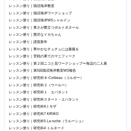
レッスン便り｜鵠沼海岸教室
レッスン便り｜鵠沼海岸ワークショップ
レッスン便り｜鵠沼海岸WSシャルドン
レッスン便り｜青さが際立つポルトボヌール
レッスン便り｜贅沢なイカちゃん
レッスン便り｜謹賀新年
レッスン便り｜華やかなチュチュには薔薇を
レッスン便り｜苦戦の果てのマニフィーク
レッスン便り｜第２回ニコと花ワークショップ〜海辺の二人展
レッスン便り｜第5回鵠沼海岸教室WS報告
レッスン便り｜研究科８-Corbeau（コルボー）
レッスン便り｜研究科２（ウールー）
レッスン便り｜研究科１ エパタント
レッスン便り｜研究科スタート・エパタント
レッスン便り｜研究科9ミモザ
レッスン便り｜研究科7 KIRIKO
レッスン便り｜研究科5 La ruche（ラルーシュ）
レッスン便り｜研究科4 トルネード