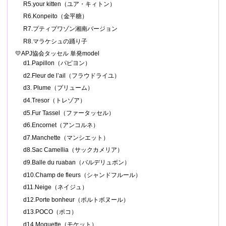
R5.your kitten（ユア・キィトン）
R6.Konpeito（金平糖）
R7.プティプワゾン湘南バージョン
R8.マラケシュの踊り子
💛APJ協会タッセル 単発model
d1.Papillon（パピヨン）
d2.Fleur de l’ail（フラウドライユ）
d3. Plume（プリューム）
d4.Tresor（トレゾア）
d5.Fur Tassel（ファータッセル）
d6.Encornet（アンコルネ）
d7.Manchette（マンシエット）
d8.Sac Camellia（サックカメリア）
d9.Balle du ruaban（バルデリュボン）
d10.Champ de fleurs（シャンドフルール）
d11.Neige（ネイジュ）
d12.Porte bonheur（ポルトボヌール）
d13.POCO（ポコ）
d14.Moquette（モケット）