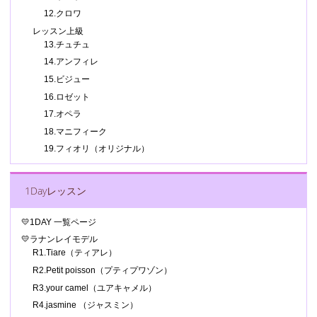
12.クロワ
レッスン上級
13.チュチュ
14.アンフィレ
15.ビジュー
16.ロゼット
17.オペラ
18.マニフィーク
19.フィオリ（オリジナル）
1Dayレッスン
💛1DAY 一覧ページ
💛ラナンレイモデル
R1.Tiare（ティアレ）
R2.Petit poisson（プティプワゾン）
R3.your camel（ユアキャメル）
R4.jasmine （ジャスミン）