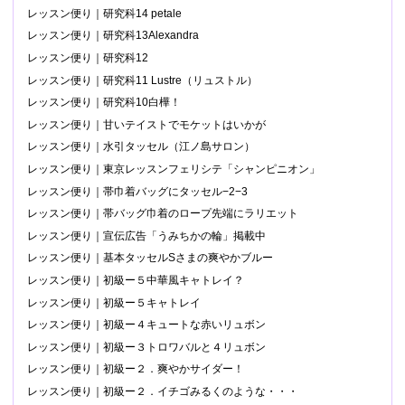
レッスン便り｜研究科14 petale
レッスン便り｜研究科13Alexandra
レッスン便り｜研究科12
レッスン便り｜研究科11 Lustre（リュストル）
レッスン便り｜研究科10白樺！
レッスン便り｜甘いテイストでモケットはいかが
レッスン便り｜水引タッセル（江ノ島サロン）
レッスン便り｜東京レッスンフェリシテ「シャンピニオン」
レッスン便り｜帯巾着バッグにタッセル−2−3
レッスン便り｜帯バッグ巾着のロープ先端にラリエット
レッスン便り｜宣伝広告「うみちかの輪」掲載中
レッスン便り｜基本タッセルSさまの爽やかブルー
レッスン便り｜初級ー５中華風キャトレイ？
レッスン便り｜初級ー５キャトレイ
レッスン便り｜初級ー４キュートな赤いリュボン
レッスン便り｜初級ー３トロワバルと４リュボン
レッスン便り｜初級ー２．爽やかサイダー！
レッスン便り｜初級ー２．イチゴみるくのような・・・