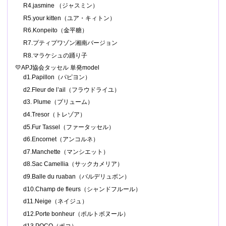
R4.jasmine （ジャスミン）
R5.your kitten（ユア・キィトン）
R6.Konpeito（金平糖）
R7.プティプワゾン湘南バージョン
R8.マラケシュの踊り子
💛APJ協会タッセル 単発model
d1.Papillon（パピヨン）
d2.Fleur de l’ail（フラウドライユ）
d3. Plume（プリューム）
d4.Tresor（トレゾア）
d5.Fur Tassel（ファータッセル）
d6.Encornet（アンコルネ）
d7.Manchette（マンシエット）
d8.Sac Camellia（サックカメリア）
d9.Balle du ruaban（バルデリュボン）
d10.Champ de fleurs（シャンドフルール）
d11.Neige（ネイジュ）
d12.Porte bonheur（ポルトボヌール）