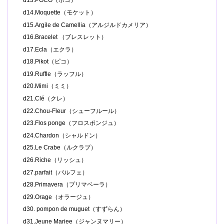
d13.POCO（ポコ）
d14.Moquette（モケット）
d15.Argile de Camellia（アルジルドカメリア）
d16.Bracelet （ブレスレット）
d17.Ecla（エクラ）
d18.Pikot（ピコ）
d19.Ruffle（ラッフル）
d20.Mimi（ミミ）
d21.Clé（クレ）
d22.Chou-Fleur（シューフルール）
d23.Flos ponge（フロスポンジュ）
d24.Chardon（シャルドン）
d25.Le Crabe（ルクラブ）
d26.Riche（リッシュ）
d27.parfait（パルフェ）
d28.Primavera（プリマベーラ）
d29.Orage（オラージュ）
d30. pompon de muguet（すずらん）
d31.Jeune Mariee（ジャンヌマリー）