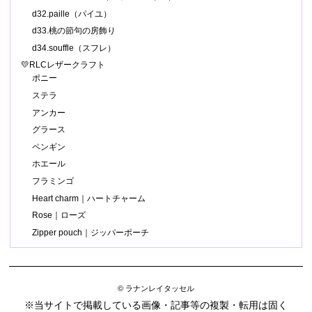
d32.paille（パイユ）
d33.桃の節句の房飾り
d34.souffle（スフレ）
💛RLCレザークラフト
ポニー
ステラ
アンカー
グラース
ペンギン
ホエール
フラミンゴ
Heart charm｜ハートチャーム
Rose｜ローズ
Zipper pouch｜ジッパーポーチ
© ラナンレイタッセル
※当サイトで掲載している画像・記事等の複製・転用は固く