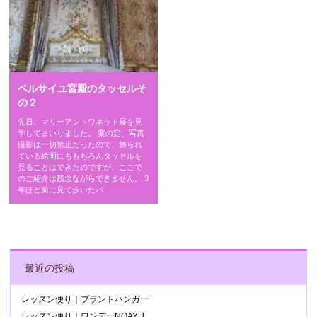
ベルサイユ宮殿のタッセルそ
の２
先日、マリーアントワネット展を見
学してまいりました。 案の定、写真
撮影は一切禁止だったので、飾られ
ている絵画にももちろんタッセルを
見ることはできたのですが、ここで
のご紹介は残念ながらできません。 3
年ほど前に見て歩いたパ
POST NAVIGATION
最近の投稿
レッスン便り｜プラントハンガー
レッスン便り｜ワンデーNOAYU