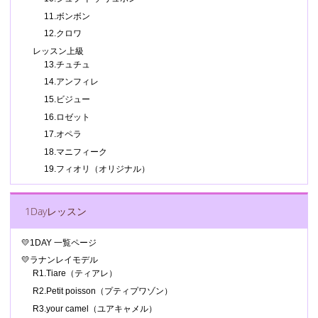
11.ボンボン
12.クロワ
レッスン上級
13.チュチュ
14.アンフィレ
15.ビジュー
16.ロゼット
17.オペラ
18.マニフィーク
19.フィオリ（オリジナル）
1Dayレッスン
💛1DAY 一覧ページ
💛ラナンレイモデル
R1.Tiare（ティアレ）
R2.Petit poisson（プティプワゾン）
R3.your camel（ユアキャメル）