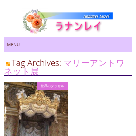
Main menu
Skip
MENU
to
content
Tag Archives:
マリーアントワ
ネット展
世界のタッセル