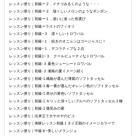
レッスン便り｜初級ー２．イチゴみるくのような・・・
レッスン便り｜初級ー２ 瑞々しいメロンのようなポンポン
レッスン便り｜初級ー１．迷いに迷った色選び
レッスン便り｜初級ーラストのフィオリ
レッスン便り｜初級−３ 凛々しいトロワバル
レッスン便り｜初級−１．続きのオニョンはゴージャスに！
レッスン便り｜初級−１．デコラティブな２点
レッスン便り｜初級1−３ クールビューティなトロワバル
レッスン便り｜初級-３ 夏色ジューシートロワバル
レッスン便り｜初級-２ 湘南の夏イメージ続く
レッスン便り｜初級-1.織姫が選んだ薄紫のソフトタッセル
レッスン便り｜初級-1.春一番が運んだオレンジ色のソフトタッセル
レッスン便り｜初級-1.幸せの黄色いソフトタッセル
レッスン便り｜初級-1.キリッと清々しいブルーのソフトタッセル２種
レッスン便り｜初級-1 微笑みの紫
レッスン便り｜出来立てホヤホヤのピコ
レッスン便り｜体験レッスン初級１タイ王朝のイメージカラーで
レッスン便り｜中級８−美しいメランジュ