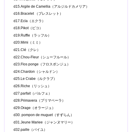
d15.Argile de Camellia（アルジルドカメリア）
d16.Bracelet （ブレスレット）
d17.Ecla（エクラ）
d18.Pikot（ピコ）
d19.Ruffle（ラッフル）
d20.Mimi（ミミ）
d21.Clé（クレ）
d22.Chou-Fleur（シューフルール）
d23.Flos ponge（フロスポンジュ）
d24.Chardon（シャルドン）
d25.Le Crabe（ルクラブ）
d26.Riche（リッシュ）
d27.parfait（パルフェ）
d28.Primavera（プリマベーラ）
d29.Orage（オラージュ）
d30. pompon de muguet（すずらん）
d31.Jeune Mariee（ジャンヌマリー）
d32.paille（パイユ）