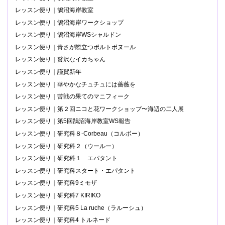
レッスン便り｜鵠沼海岸教室
レッスン便り｜鵠沼海岸ワークショップ
レッスン便り｜鵠沼海岸WSシャルドン
レッスン便り｜青さが際立つポルトボヌール
レッスン便り｜贅沢なイカちゃん
レッスン便り｜謹賀新年
レッスン便り｜華やかなチュチュには薔薇を
レッスン便り｜苦戦の果てのマニフィーク
レッスン便り｜第２回ニコと花ワークショップ〜海辺の二人展
レッスン便り｜第5回鵠沼海岸教室WS報告
レッスン便り｜研究科８-Corbeau（コルボー）
レッスン便り｜研究科２（ウールー）
レッスン便り｜研究科１ エパタント
レッスン便り｜研究科スタート・エパタント
レッスン便り｜研究科9ミモザ
レッスン便り｜研究科7 KIRIKO
レッスン便り｜研究科5 La ruche（ラルーシュ）
レッスン便り｜研究科4 トルネード