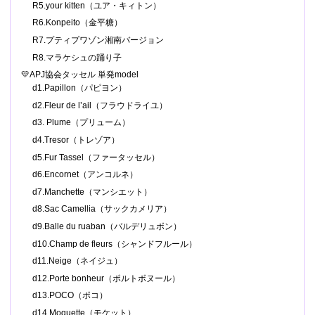
R5.your kitten（ユア・キィトン）
R6.Konpeito（金平糖）
R7.プティプワゾン湘南バージョン
R8.マラケシュの踊り子
💛APJ協会タッセル 単発model
d1.Papillon（パピヨン）
d2.Fleur de l’ail（フラウドライユ）
d3. Plume（プリューム）
d4.Tresor（トレゾア）
d5.Fur Tassel（ファータッセル）
d6.Encornet（アンコルネ）
d7.Manchette（マンシエット）
d8.Sac Camellia（サックカメリア）
d9.Balle du ruaban（バルデリュボン）
d10.Champ de fleurs（シャンドフルール）
d11.Neige（ネイジュ）
d12.Porte bonheur（ポルトボヌール）
d13.POCO（ポコ）
d14.Moquette（モケット）