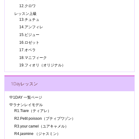
12.クロワ
レッスン上級
13.チュチュ
14.アンフィレ
15.ビジュー
16.ロゼット
17.オペラ
18.マニフィーク
19.フィオリ（オリジナル）
1Dayレッスン
💛1DAY 一覧ページ
💛ラナンレイモデル
R1.Tiare（ティアレ）
R2.Petit poisson（プティプワゾン）
R3.your camel（ユアキャメル）
R4.jasmine （ジャスミン）