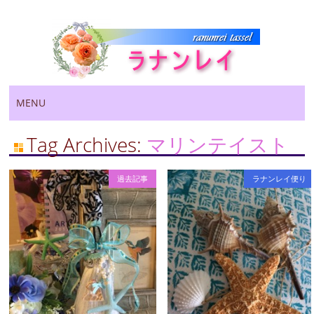
Main menu
Skip
MENU
to
content
Tag Archives:
マリンテイスト
過去記事
ラナンレイ便り