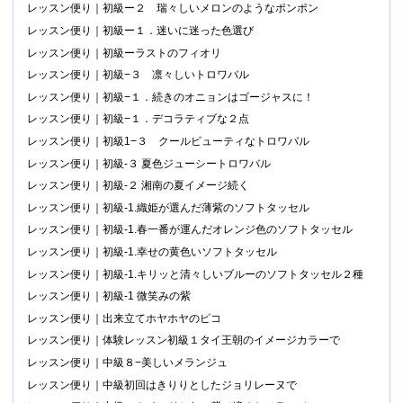
レッスン便り｜初級ー２ 瑞々しいメロンのようなポンポン
レッスン便り｜初級ー１．迷いに迷った色選び
レッスン便り｜初級ーラストのフィオリ
レッスン便り｜初級−３ 凛々しいトロワバル
レッスン便り｜初級−１．続きのオニョンはゴージャスに！
レッスン便り｜初級−１．デコラティブな２点
レッスン便り｜初級1−３ クールビューティなトロワバル
レッスン便り｜初級-３ 夏色ジューシートロワバル
レッスン便り｜初級-２ 湘南の夏イメージ続く
レッスン便り｜初級-1.織姫が選んだ薄紫のソフトタッセル
レッスン便り｜初級-1.春一番が運んだオレンジ色のソフトタッセル
レッスン便り｜初級-1.幸せの黄色いソフトタッセル
レッスン便り｜初級-1.キリッと清々しいブルーのソフトタッセル２種
レッスン便り｜初級-1 微笑みの紫
レッスン便り｜出来立てホヤホヤのピコ
レッスン便り｜体験レッスン初級１タイ王朝のイメージカラーで
レッスン便り｜中級８−美しいメランジュ
レッスン便り｜中級初回はきりりとしたジョリレーヌで