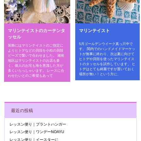
マリンテイストのカーテンタ
マリンテイスト
ッセル
5月ゴールデンウイーク真っ只中で
装飾にはマリンテイストのご指定に
す。 関内でのハンドメイドマーケッ
よりヒトデなどの貝殻を小粒の貝殻
トが無事に終わり、次は夏に向けて
ビーズで繋いで合わせました。 湘南
ヒトデや貝殻を使ったマリンテイス
地区はマリンテイストのお店も多
トのタッセルを試作しています。 ヒ
く、個人のお宅も海を意識した方が
トデはとても綺麗ですが置いておく
多くいらっしゃいます。 レースに合
場所が無い！という方に、
わせたいとのご希望もあって
POST NAVIGATION
最近の投稿
レッスン便り｜プラントハンガー
レッスン便り｜ワンデーNOAYU
レッスン便り｜イースターに