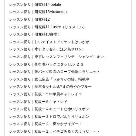
レッスン便り｜研究科14 petale
レッスン便り｜研究科13Alexandra
レッスン便り｜研究科12
レッスン便り｜研究科11 Lustre（リュストル）
レッスン便り｜研究科10白樺！
レッスン便り｜甘いテイストでモケットはいかが
レッスン便り｜水引タッセル（江ノ島サロン）
レッスン便り｜東京レッスンフェリシテ「シャンピニオン」
レッスン便り｜帯巾着バッグにタッセル−2−3
レッスン便り｜帯バッグ巾着のロープ先端にラリエット
レッスン便り｜宣伝広告「うみちかの輪」掲載中
レッスン便り｜基本タッセルSさまの爽やかブルー
レッスン便り｜初級ー５中華風キャトレイ？
レッスン便り｜初級ー５キャトレイ
レッスン便り｜初級ー４キュートな赤いリュボン
レッスン便り｜初級ー３トロワバルと４リュボン
レッスン便り｜初級ー２．爽やかサイダー！
レッスン便り｜初級ー２．イチゴみるくのような・・・