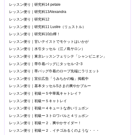
レッスン便り｜研究科14 petale
レッスン便り｜研究科13Alexandra
レッスン便り｜研究科12
レッスン便り｜研究科11 Lustre（リュストル）
レッスン便り｜研究科10白樺！
レッスン便り｜甘いテイストでモケットはいかが
レッスン便り｜水引タッセル（江ノ島サロン）
レッスン便り｜東京レッスンフェリシテ「シャンピニオン」
レッスン便り｜帯巾着バッグにタッセル−2−3
レッスン便り｜帯バッグ巾着のロープ先端にラリエット
レッスン便り｜宣伝広告「うみちかの輪」掲載中
レッスン便り｜基本タッセルSさまの爽やかブルー
レッスン便り｜初級ー５中華風キャトレイ？
レッスン便り｜初級ー５キャトレイ
レッスン便り｜初級ー４キュートな赤いリュボン
レッスン便り｜初級ー３トロワバルと４リュボン
レッスン便り｜初級ー２．爽やかサイダー！
レッスン便り｜初級ー２．イチゴみるくのような・・・