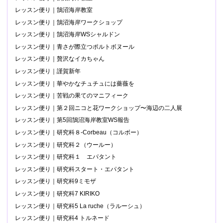
レッスン便り｜鵠沼海岸教室
レッスン便り｜鵠沼海岸ワークショップ
レッスン便り｜鵠沼海岸WSシャルドン
レッスン便り｜青さが際立つポルトボヌール
レッスン便り｜贅沢なイカちゃん
レッスン便り｜謹賀新年
レッスン便り｜華やかなチュチュには薔薇を
レッスン便り｜苦戦の果てのマニフィーク
レッスン便り｜第２回ニコと花ワークショップ〜海辺の二人展
レッスン便り｜第5回鵠沼海岸教室WS報告
レッスン便り｜研究科８-Corbeau（コルボー）
レッスン便り｜研究科２（ウールー）
レッスン便り｜研究科１ エパタント
レッスン便り｜研究科スタート・エパタント
レッスン便り｜研究科9ミモザ
レッスン便り｜研究科7 KIRIKO
レッスン便り｜研究科5 La ruche（ラルーシュ）
レッスン便り｜研究科4 トルネード