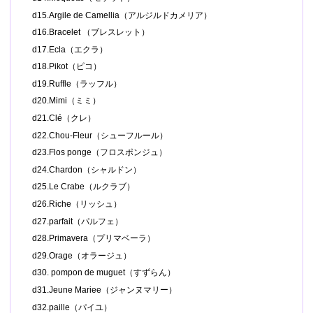
d15.Argile de Camellia（アルジルドカメリア）
d16.Bracelet （ブレスレット）
d17.Ecla（エクラ）
d18.Pikot（ピコ）
d19.Ruffle（ラッフル）
d20.Mimi（ミミ）
d21.Clé（クレ）
d22.Chou-Fleur（シューフルール）
d23.Flos ponge（フロスポンジュ）
d24.Chardon（シャルドン）
d25.Le Crabe（ルクラブ）
d26.Riche（リッシュ）
d27.parfait（パルフェ）
d28.Primavera（プリマベーラ）
d29.Orage（オラージュ）
d30. pompon de muguet（すずらん）
d31.Jeune Mariee（ジャンヌマリー）
d32.paille（パイユ）