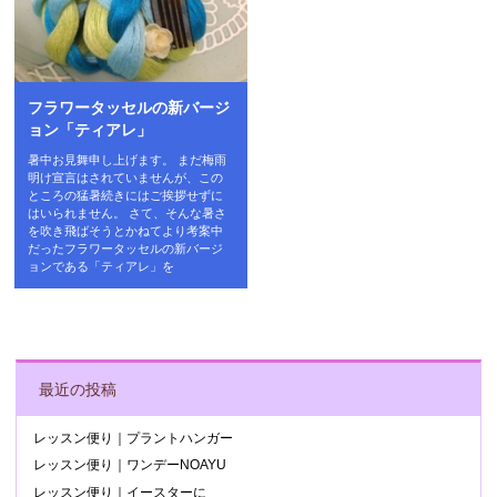
フラワータッセルの新バージ
ョン「ティアレ」
暑中お見舞申し上げます。 まだ梅雨
明け宣言はされていませんが、この
ところの猛暑続きにはご挨拶せずに
はいられません。 さて、そんな暑さ
を吹き飛ばそうとかねてより考案中
だったフラワータッセルの新バージ
ョンである「ティアレ」を
POST NAVIGATION
最近の投稿
レッスン便り｜プラントハンガー
レッスン便り｜ワンデーNOAYU
レッスン便り｜イースターに