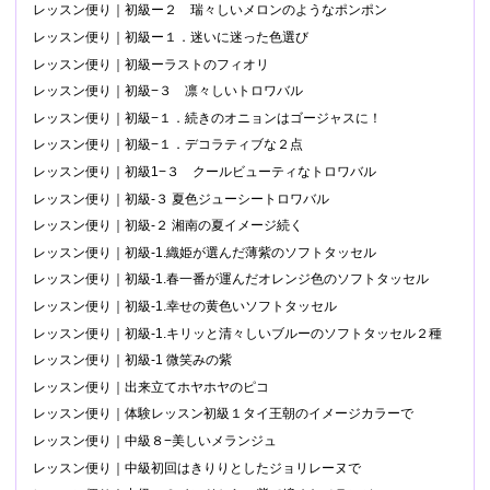
レッスン便り｜初級ー２ 瑞々しいメロンのようなポンポン
レッスン便り｜初級ー１．迷いに迷った色選び
レッスン便り｜初級ーラストのフィオリ
レッスン便り｜初級−３ 凛々しいトロワバル
レッスン便り｜初級−１．続きのオニョンはゴージャスに！
レッスン便り｜初級−１．デコラティブな２点
レッスン便り｜初級1−３ クールビューティなトロワバル
レッスン便り｜初級-３ 夏色ジューシートロワバル
レッスン便り｜初級-２ 湘南の夏イメージ続く
レッスン便り｜初級-1.織姫が選んだ薄紫のソフトタッセル
レッスン便り｜初級-1.春一番が運んだオレンジ色のソフトタッセル
レッスン便り｜初級-1.幸せの黄色いソフトタッセル
レッスン便り｜初級-1.キリッと清々しいブルーのソフトタッセル２種
レッスン便り｜初級-1 微笑みの紫
レッスン便り｜出来立てホヤホヤのピコ
レッスン便り｜体験レッスン初級１タイ王朝のイメージカラーで
レッスン便り｜中級８−美しいメランジュ
レッスン便り｜中級初回はきりりとしたジョリレーヌで