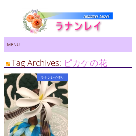
Main menu
Skip
MENU
to
content
Tag Archives:
ピカケの花
ラナンレイ便り