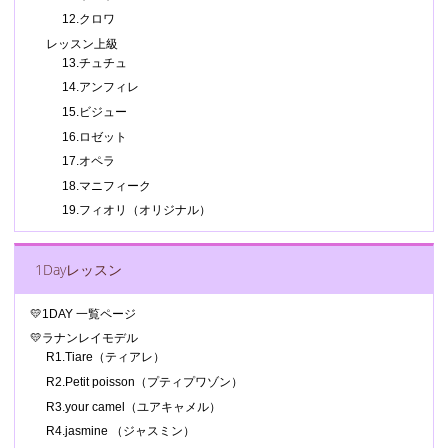
12.クロワ
レッスン上級
13.チュチュ
14.アンフィレ
15.ビジュー
16.ロゼット
17.オペラ
18.マニフィーク
19.フィオリ（オリジナル）
1Dayレッスン
💛1DAY 一覧ページ
💛ラナンレイモデル
R1.Tiare（ティアレ）
R2.Petit poisson（プティプワゾン）
R3.your camel（ユアキャメル）
R4.jasmine （ジャスミン）