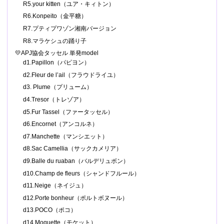
R5.your kitten（ユア・キィトン）
R6.Konpeito（金平糖）
R7.プティプワゾン湘南バージョン
R8.マラケシュの踊り子
💛APJ協会タッセル 単発model
d1.Papillon（パピヨン）
d2.Fleur de l’ail（フラウドライユ）
d3. Plume（プリューム）
d4.Tresor（トレゾア）
d5.Fur Tassel（ファータッセル）
d6.Encornet（アンコルネ）
d7.Manchette（マンシエット）
d8.Sac Camellia（サックカメリア）
d9.Balle du ruaban（バルデリュボン）
d10.Champ de fleurs（シャンドフルール）
d11.Neige（ネイジュ）
d12.Porte bonheur（ポルトボヌール）
d13.POCO（ポコ）
d14.Moquette（モケット）