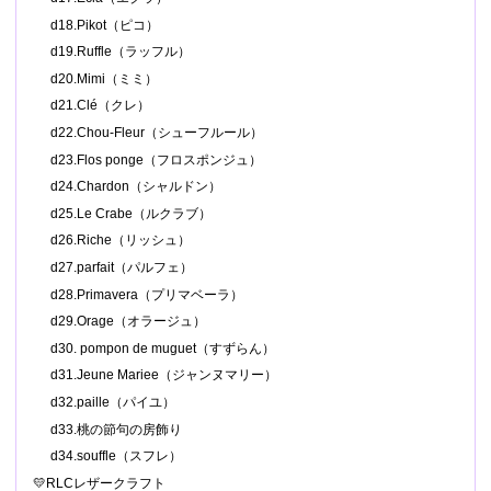
d18.Pikot（ピコ）
d19.Ruffle（ラッフル）
d20.Mimi（ミミ）
d21.Clé（クレ）
d22.Chou-Fleur（シューフルール）
d23.Flos ponge（フロスポンジュ）
d24.Chardon（シャルドン）
d25.Le Crabe（ルクラブ）
d26.Riche（リッシュ）
d27.parfait（パルフェ）
d28.Primavera（プリマベーラ）
d29.Orage（オラージュ）
d30. pompon de muguet（すずらん）
d31.Jeune Mariee（ジャンヌマリー）
d32.paille（パイユ）
d33.桃の節句の房飾り
d34.souffle（スフレ）
💛RLCレザークラフト