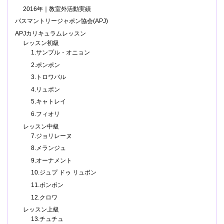
2016年｜教室外活動実績
パスマントリージャポン協会(APJ)
APJカリキュラムレッスン
レッスン初級
1.サンプル・オニョン
2.ポンポン
3.トロワバル
4.リュボン
5.キャトレイ
6.フィオリ
レッスン中級
7.ジョリレーヌ
8.メランジュ
9.オーナメント
10.ジュプ ドゥ リュボン
11.ボンボン
12.クロワ
レッスン上級
13.チュチュ