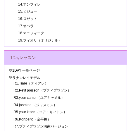
14.アンフィレ
15.ビジュー
16.ロゼット
17.オペラ
18.マニフィーク
19.フィオリ（オリジナル）
1Dayレッスン
💛1DAY 一覧ページ
💛ラナンレイモデル
R1.Tiare（ティアレ）
R2.Petit poisson（プティプワゾン）
R3.your camel（ユアキャメル）
R4.jasmine （ジャスミン）
R5.your kitten（ユア・キィトン）
R6.Konpeito（金平糖）
R7.プティプワゾン湘南バージョン