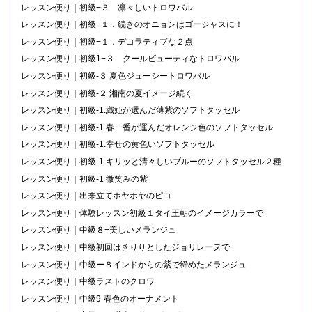
レッスン便り｜初級−３ 凛々しいトロワバル
レッスン便り｜初級−１．続きのオニョンはゴージャスに！
レッスン便り｜初級−１．デコラティブな２点
レッスン便り｜初級1−３ クールビューティなトロワバル
レッスン便り｜初級-３ 夏色ジューシートロワバル
レッスン便り｜初級-２ 湘南の夏イメージ続く
レッスン便り｜初級-1.織姫が選んだ薄紫のソフトタッセル
レッスン便り｜初級-1.春一番が運んだオレンジ色のソフトタッセル
レッスン便り｜初級-1.幸せの黄色いソフトタッセル
レッスン便り｜初級-1.キリッと清々しいブルーのソフトタッセル２種
レッスン便り｜初級-1 微笑みの紫
レッスン便り｜出来立てホヤホヤのピコ
レッスン便り｜体験レッスン初級１タイ王朝のイメージカラーで
レッスン便り｜中級８−美しいメランジュ
レッスン便り｜中級初回はきりりとしたジョリレーヌで
レッスン便り｜中級ー８インドからの紫で締めたメランジュ
レッスン便り｜中級ラストのクロワ
レッスン便り｜中級9-春色のオーナメント