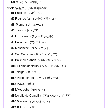
R8.マラケシュの踊り子
💛APJ協会タッセル 単発model
d1.Papillon（パピヨン）
d2.Fleur de l’ail（フラウドライユ）
d3. Plume（プリューム）
d4.Tresor（トレゾア）
d5.Fur Tassel（ファータッセル）
d6.Encornet（アンコルネ）
d7.Manchette（マンシエット）
d8.Sac Camellia（サックカメリア）
d9.Balle du ruaban（バルデリュボン）
d10.Champ de fleurs（シャンドフルール）
d11.Neige（ネイジュ）
d12.Porte bonheur（ポルトボヌール）
d13.POCO（ポコ）
d14.Moquette（モケット）
d15.Argile de Camellia（アルジルドカメリア）
d16.Bracelet （ブレスレット）
d17.Ecla（エクラ）