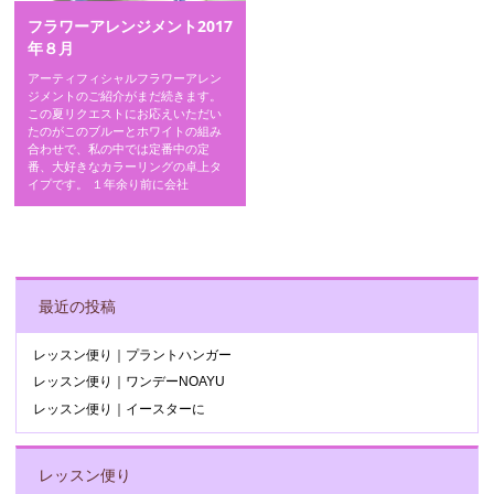
フラワーアレンジメント2017
年８月
アーティフィシャルフラワーアレン
ジメントのご紹介がまだ続きます。
この夏リクエストにお応えいただい
たのがこのブルーとホワイトの組み
合わせで、私の中では定番中の定
番、大好きなカラーリングの卓上タ
イプです。 １年余り前に会社
POST NAVIGATION
最近の投稿
レッスン便り｜プラントハンガー
レッスン便り｜ワンデーNOAYU
レッスン便り｜イースターに
レッスン便り