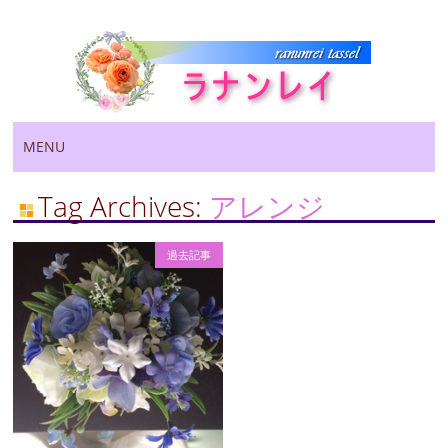
Main menu
Skip
MENU
to
content
Tag Archives:
アレンジ
過去記事