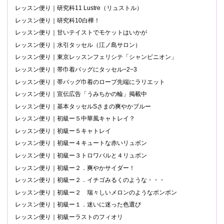
レッスン便り｜研究科11 Lustre（リュストル）
レッスン便り｜研究科10白樺！
レッスン便り｜甘いテイストでモケットはいかが
レッスン便り｜水引タッセル（江ノ島サロン）
レッスン便り｜東京レッスンフェリシテ「シャンピニオン」
レッスン便り｜帯巾着バッグにタッセル−2−3
レッスン便り｜帯バッグ巾着のロープ先端にラリエット
レッスン便り｜宣伝広告「うみちかの輪」掲載中
レッスン便り｜基本タッセルSさまの爽やかブルー
レッスン便り｜初級ー５中華風キャトレイ？
レッスン便り｜初級ー５キャトレイ
レッスン便り｜初級ー４キュートな赤いリュボン
レッスン便り｜初級ー３トロワバルと４リュボン
レッスン便り｜初級ー２．爽やかサイダー！
レッスン便り｜初級ー２．イチゴみるくのような・・・
レッスン便り｜初級ー２ 瑞々しいメロンのようなポンポン
レッスン便り｜初級ー１．迷いに迷った色選び
レッスン便り｜初級ーラストのフィオリ