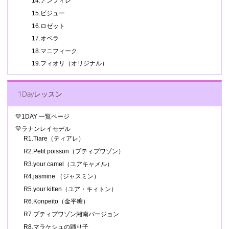
14.アンフィレ
15.ビジュー
16.ロゼット
17.オペラ
18.マニフィーク
19.フィオリ（オリジナル）
1Dayレッスン
💛1DAY 一覧ページ
💛ラナンレイモデル
R1.Tiare（ティアレ）
R2.Petit poisson（プティプワゾン）
R3.your camel（ユアキャメル）
R4.jasmine （ジャスミン）
R5.your kitten（ユア・キィトン）
R6.Konpeito（金平糖）
R7.プティプワゾン湘南バージョン
R8.マラケシュの踊り子