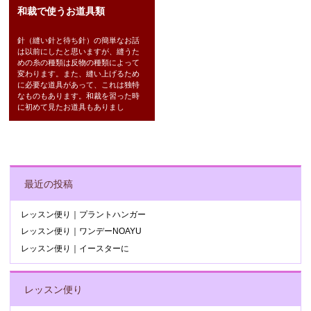
和裁で使うお道具類
針（縫い針と待ち針）の簡単なお話
は以前にしたと思いますが、縫うた
めの糸の種類は反物の種類によって
変わります。また、縫い上げるため
に必要な道具があって、これは独特
なものもあります。和裁を習った時
に初めて見たお道具もありまし
POST NAVIGATION
最近の投稿
レッスン便り｜プラントハンガー
レッスン便り｜ワンデーNOAYU
レッスン便り｜イースターに
レッスン便り