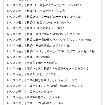
レッスン便り｜初級−１．続きのオニョンはゴージャスに！
レッスン便り｜初級−１．デコラティブな２点
レッスン便り｜初級1−３ クールビューティなトロワバル
レッスン便り｜初級-３ 夏色ジューシートロワバル
レッスン便り｜初級-２ 湘南の夏イメージ続く
レッスン便り｜初級-1.織姫が選んだ薄紫のソフトタッセル
レッスン便り｜初級-1.春一番が運んだオレンジ色のソフトタッセル
レッスン便り｜初級-1.幸せの黄色いソフトタッセル
レッスン便り｜初級-1.キリッと清々しいブルーのソフトタッセル２種
レッスン便り｜初級-1 微笑みの紫
レッスン便り｜出来立てホヤホヤのピコ
レッスン便り｜体験レッスン初級１タイ王朝のイメージカラーで
レッスン便り｜中級８−美しいメランジュ
レッスン便り｜中級初回はきりりとしたジョリレーヌで
レッスン便り｜中級ー８インドからの紫で締めたメランジュ
レッスン便り｜中級ラストのクロワ
レッスン便り｜中級9-春色のオーナメント
レッスン便り｜中級11 黄色い春のボンボン