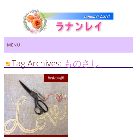
Main menu
Skip
MENU
to
content
Tag Archives:
ものさし
和裁の時間