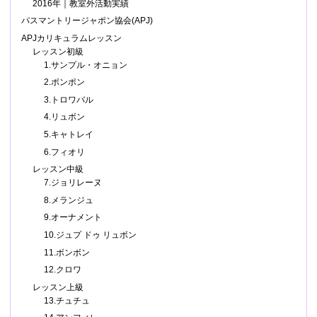
2016年｜教室外活動実績
パスマントリージャポン協会(APJ)
APJカリキュラムレッスン
レッスン初級
1.サンプル・オニョン
2.ポンポン
3.トロワバル
4.リュボン
5.キャトレイ
6.フィオリ
レッスン中級
7.ジョリレーヌ
8.メランジュ
9.オーナメント
10.ジュプ ドゥ リュボン
11.ボンボン
12.クロワ
レッスン上級
13.チュチュ