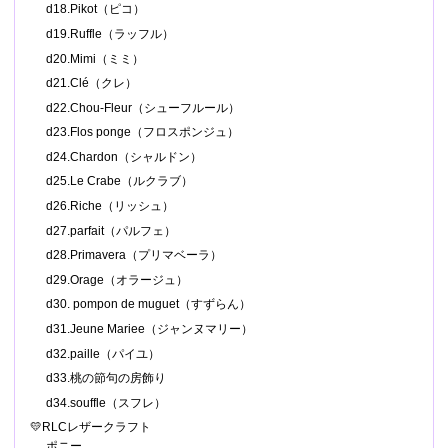
d18.Pikot（ピコ）
d19.Ruffle（ラッフル）
d20.Mimi（ミミ）
d21.Clé（クレ）
d22.Chou-Fleur（シューフルール）
d23.Flos ponge（フロスポンジュ）
d24.Chardon（シャルドン）
d25.Le Crabe（ルクラブ）
d26.Riche（リッシュ）
d27.parfait（パルフェ）
d28.Primavera（プリマベーラ）
d29.Orage（オラージュ）
d30. pompon de muguet（すずらん）
d31.Jeune Mariee（ジャンヌマリー）
d32.paille（パイユ）
d33.桃の節句の房飾り
d34.souffle（スフレ）
💛RLCレザークラフト
ポニー