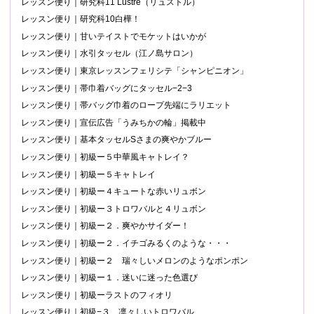
レッスン便り｜研究科11 Lustre（リュストル）
レッスン便り｜研究科10白樺！
レッスン便り｜甘いテイストでモケットはいかが
レッスン便り｜水引タッセル（江ノ島サロン）
レッスン便り｜東京レッスンフェリシテ「シャンピニオン」
レッスン便り｜帯巾着バッグにタッセル−2−3
レッスン便り｜帯バッグ巾着のロープ先端にラリエット
レッスン便り｜宣伝広告「うみちかの輪」掲載中
レッスン便り｜基本タッセルSさまの爽やかブルー
レッスン便り｜初級ー５中華風キャトレイ？
レッスン便り｜初級ー５キャトレイ
レッスン便り｜初級ー４キュートな赤いリュボン
レッスン便り｜初級ー３トロワバルと４リュボン
レッスン便り｜初級ー２．爽やかサイダー！
レッスン便り｜初級ー２．イチゴみるくのような・・・
レッスン便り｜初級ー２ 瑞々しいメロンのようなポンポン
レッスン便り｜初級ー１．迷いに迷った色選び
レッスン便り｜初級ーラストのフィオリ
レッスン便り｜初級−３ 凛々しいトロワバル